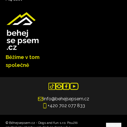
Běžíme v tom
společně
info@behejsepsem.cz
+420 702 077 833
© Běhejsepsem.cz - Dogs and fun s.r.o. Použítí
Nastavení