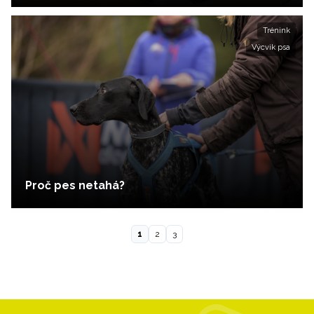
Trénink
Výcvik psa
Proč pes netahá?
1
2
3