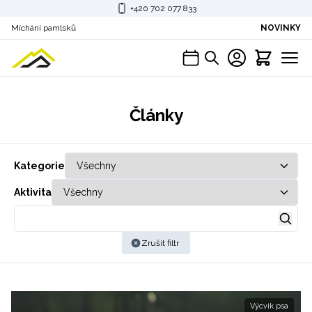
+420 702 077 833
Míchání pamlsků
NOVINKY
Články
Kategorie
Aktivita
Zrušit filtr
Výcvik psa