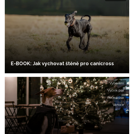
E-BOOK: Jak vychovat štěně pro canicross
Vybavení
Výcvik psa
Péče o psa
Vánoce