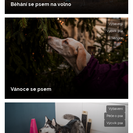
Běhání se psem na volno
Vybavení
Výcvik psa
Vánoce
Vánoce se psem
Vybavení
Péče o psa
Výcvik psa