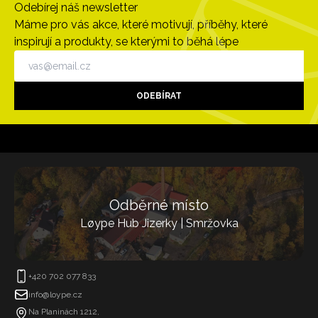
Odebírej náš newsletter
Máme pro vás akce, které motivují, příběhy, které
inspirují a produkty, se kterými to běhá lépe
ODEBÍRAT
Odběrné místo
Løype Hub Jizerky | Smržovka
+420 702 077 833
info@loype.cz
Na Planinách 1212,