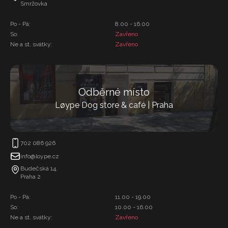
Smržovka
Po - Pá:
8.00 - 16.00
So:
Zavřeno
Ne a st. svátky:
Zavřeno
Odběrné místo
Løype Dog store & café | Praha
702 086 926
info@loype.cz
Budečská 14,
Praha 2
Po - Pá:
11.00 - 19.00
So:
10.00 - 16.00
Ne a st. svátky:
Zavřeno