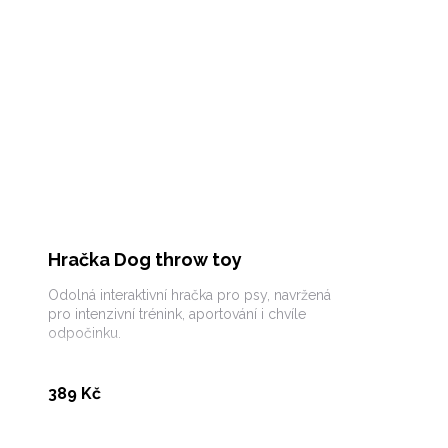
Hračka Dog throw toy
Odolná interaktivní hračka pro psy, navržená
pro intenzivní trénink, aportování i chvíle
odpočinku.
Koupit
389 Kč