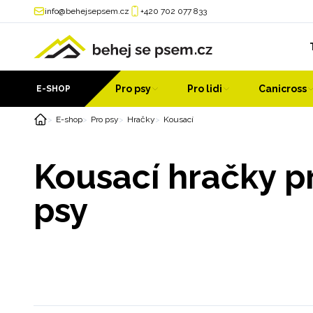
info@behejsepsem.cz
+420 702 077 833
Pro psy
Pro lidi
Canicross
E-SHOP
E-shop
Pro psy
Hračky
Kousací
Kousací hračky p
psy