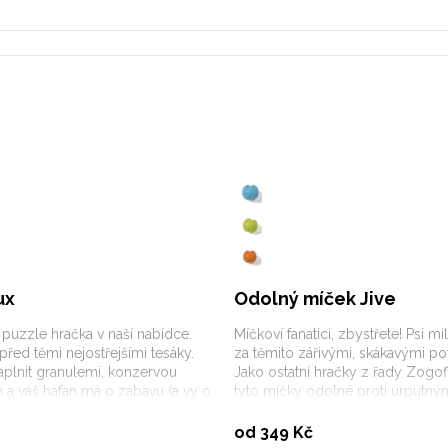
ux
Odolný míček Jive
 puzzle hračka v naší nabídce.
Míčkoví fanatici, zbystřete! Psi mil
 před těmi nejostřejšími tesáky.
za těmito zářivými, skákavými po
plnit granulemi, konzervou
Jako ostatní hračky z řady Zogof
a váš hafan má o zábavu (a vy o
tyto míčky odolné proti urputn
áno. Nechcete Tuxe plnit? To
Zároveň jsou zdravější variantou
Vybrat variantu
Vybrat variantu
 Plave, létá, skáče.
míčků.
od 349 Kč