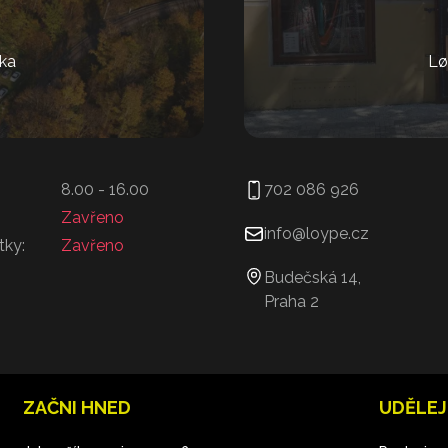
ka
Lø
8.00 - 16.00
702 086 926
Zavřeno
info@loype.cz
tky:
Zavřeno
Budečská 14,
Praha 2
ZAČNI HNED
UDĚLEJ