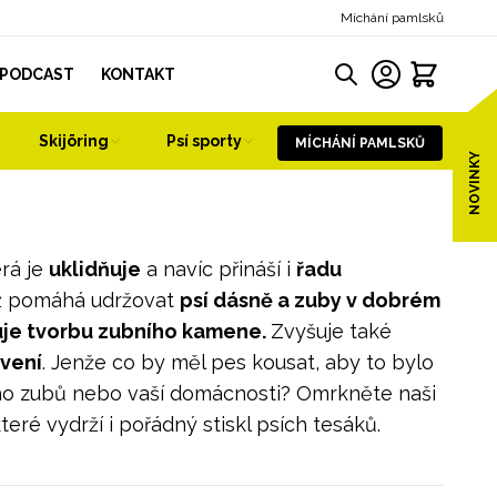
Míchání pamlsků
PODCAST
KONTAKT
Skijöring
Psí sporty
MÍCHÁNÍ PAMLSKŮ
NOVINKY
erá je
uklidňuje
a navíc přináší i
řadu
iž pomáhá udržovat
psí dásně a zuby v dobrém
žuje tvorbu zubního kamene.
Zvyšuje také
ávení
. Jenže co by měl pes kousat, aby to bylo
eho zubů nebo vaší domácnosti? Omrkněte naši
které vydrží i pořádný stiskl psích tesáků.