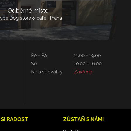
Odběrné místo
ype Dog store & café | Praha
Po - Pá:
11.00 - 19.00
So:
10.00 - 16.00
Ne a st. svátky:
Zavřeno
 SI RADOST
ZŮSTAŇ S NÁMI