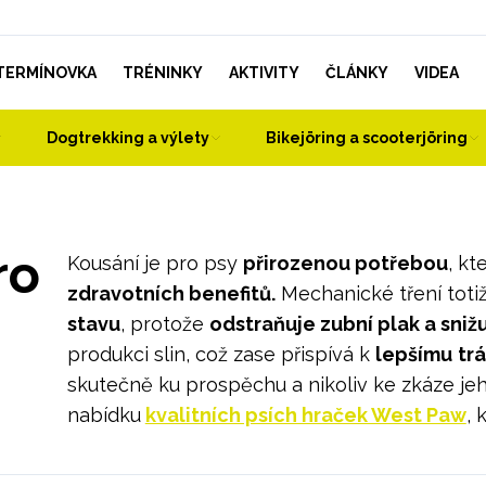
TERMÍNOVKA
TRÉNINKY
AKTIVITY
ČLÁNKY
VIDEA
Dogtrekking a výlety
Bikejöring a scooterjöring
ro
Kousání je pro psy
přirozenou potřebou
, kt
zdravotních benefitů.
Mechanické tření tot
stavu
, protože
odstraňuje zubní plak a sni
produkci slin, což zase přispívá k
lepšímu
tr
skutečně ku prospěchu a nikoliv ke zkáze j
nabídku
kvalitních psích hraček West Paw
, 