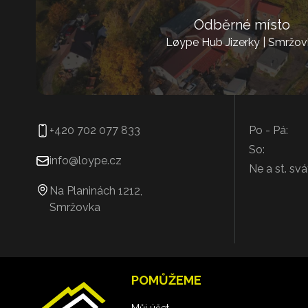
Odběrné místo
Løype Hub Jizerky | Smržov
+420 702 077 833
Po - Pá:
So:
info@loype.cz
Ne a st. svá
Na Planinách 1212,
Smržovka
POMŮŽEME