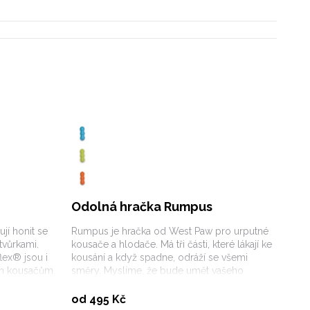
Odolná hračka Rumpus
ují honit se
Rumpus je hračka od West Paw pro urputné
tvůrkami.
kousače a hlodače. Má tři části, které lákají ke
lex® jsou i
kousání a když spadne, odráží se všemi
ým kousačům.
směry. Myslíme, že bude umět vašeho
 tenisových
chlupáče zabavit na dlouho.
Vybrat variantu
od 495 Kč