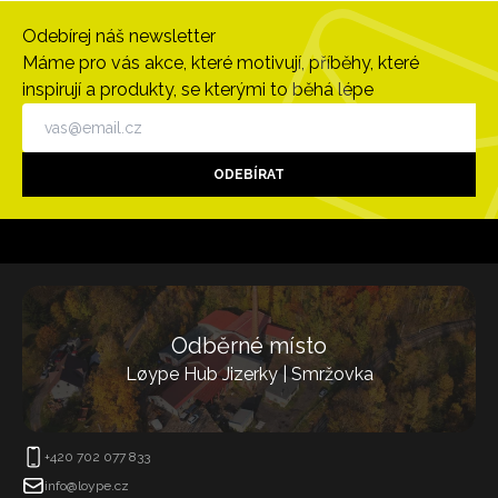
Odebírej náš newsletter
Máme pro vás akce, které motivují, příběhy, které
inspirují a produkty, se kterými to běhá lépe
ODEBÍRAT
Odběrné místo
Løype Hub Jizerky | Smržovka
+420 702 077 833
info@loype.cz