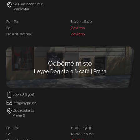
Na Planinách 1212,
Smržovka
Po - Pá:
8.00 - 16.00
So:
Zavřeno
Ne a st. svátky:
Zavřeno
Odběrné místo
Løype Dog store & café | Praha
702 086 926
info@loype.cz
Budečská 14,
Praha 2
Po - Pá:
11.00 - 19.00
So:
10.00 - 16.00