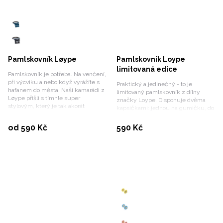
Pamlskovník Løype
Pamlskovník Loype
limitovaná edice
Pamlskovník je potřeba. Na venčení,
při výcviku a nebo když vyrážíte s
Praktický a jedinečný - to je
hafanem do města. Naši kamarádi z
limitovaný pamlskovník z dílny
Løype přišli s tímhle super
značky Loype. Disponuje dvěma
stylovým, který je tak akorát
kapsičkami: jednou na gumičku, do
decentní a současně maximálně
níž pohodlně sáhnete pro psí
praktický.
Vybrat variantu
odměnu, a druhou na zip, kam
Koupit
od 590 Kč
590 Kč
uschováte osobní nezbytnosti.