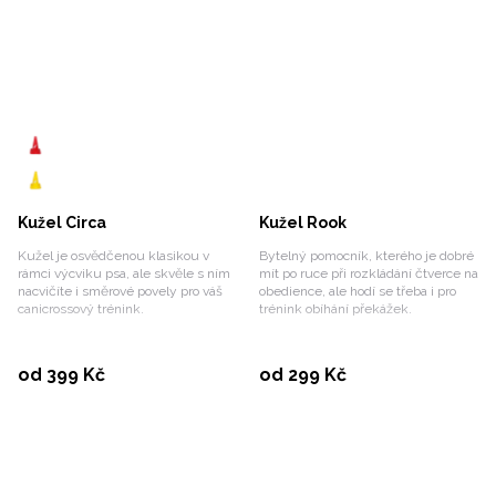
Kužel Circa
Kužel Rook
Kužel je osvědčenou klasikou v
Bytelný pomocník, kterého je dobré
rámci výcviku psa, ale skvěle s ním
mít po ruce při rozkládání čtverce na
nacvičíte i směrové povely pro váš
obedience, ale hodí se třeba i pro
canicrossový trénink.
trénink obíhání překážek.
Vybrat variantu
Vybrat variantu
od 399 Kč
od 299 Kč