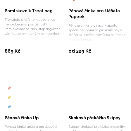
Pamlskovník Treat bag
Pěnová činka pro štěňata
Pupeek
Trénujete s hafanem obedience
nebo obecnou poslušnost?
Pěnová činka pro nácvik aportu
Pamlskovník od Non-stop dogwear
speciálně vyvinutá pro malé psy a
vám bude praktickým pomocníkem.
štěňátka. Skvělá pomůcka od české
značky Løype.
Detail produktu
Vybrat variantu
869 Kč
od 229 Kč
Pěnová činka Up
Skoková překážka Skippy
Pěnová činka určená pro dospělé
Sládací skoková překážka pro agility,