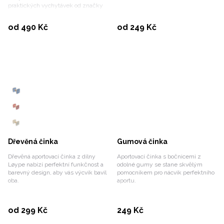
praktických vychytávek od značky
Løype.
Vybrat variantu
Vybrat variantu
od 490 Kč
od 249 Kč
Dřevěná činka
Gumová činka
Dřevěná aportovací činka z dílny
Aportovací činka s bočnicemi z
Løype nabízí perfektní funkčnost a
odolné gumy se stane skvělým
barevný design, aby vás výcvik bavil
pomocníkem pro nácvik perfektního
oba.
aportu.
Vybrat variantu
Koupit
od 299 Kč
249 Kč