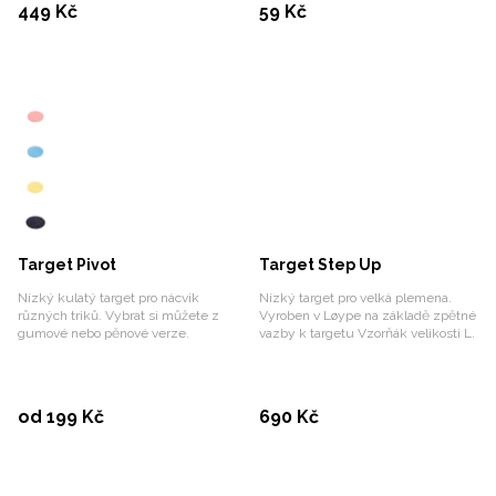
Koupit
Koupit
449 Kč
59 Kč
Target Pivot
Target Step Up
Nízký kulatý target pro nácvik
Nízký target pro velká plemena.
různých triků. Vybrat si můžete z
Vyroben v Løype na základě zpětné
gumové nebo pěnové verze.
vazby k targetu Vzorňák velikosti L.
Vybrat variantu
Koupit
od 199 Kč
690 Kč