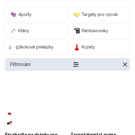
Aporty
Targety pro výcvik
Klikry
Pamlskovníky
Skokové překážky
Kužely
Filtrování
Škrabadlo na drápky pro
Target Hamtal guma