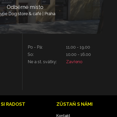
Odběrné místo
ype Dog store & café | Praha
Po - Pá:
11.00 - 19.00
So:
10.00 - 16.00
Ne a st. svátky:
Zavřeno
 SI RADOST
ZŮSTAŇ S NÁMI
Kontakt