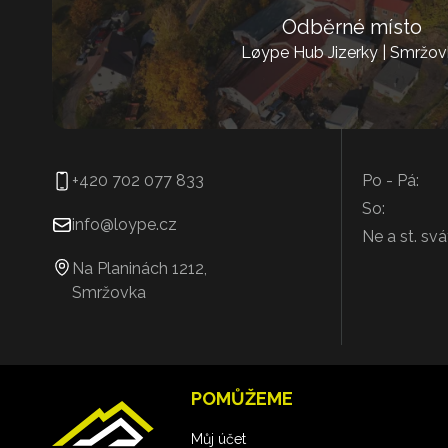
Odběrné místo
Løype Hub Jizerky | Smržov
+420 702 077 833
Po - Pá:
So:
info@loype.cz
Ne a st. svá
Na Planinách 1212,
Smržovka
POMŮŽEME
Můj účet