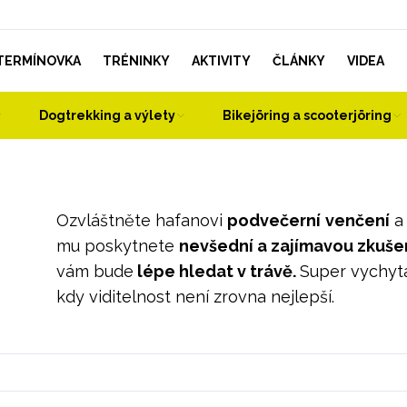
TERMÍNOVKA
TRÉNINKY
AKTIVITY
ČLÁNKY
VIDEA
Dogtrekking a výlety
Bikejöring a scooterjöring
Ozvláštněte hafanovi
podvečerní
venčení
a 
mu poskytnete
nevšední a zajímavou zkuše
vám bude
lépe hledat v trávě.
Super vychyt
kdy viditelnost není zrovna nejlepší.