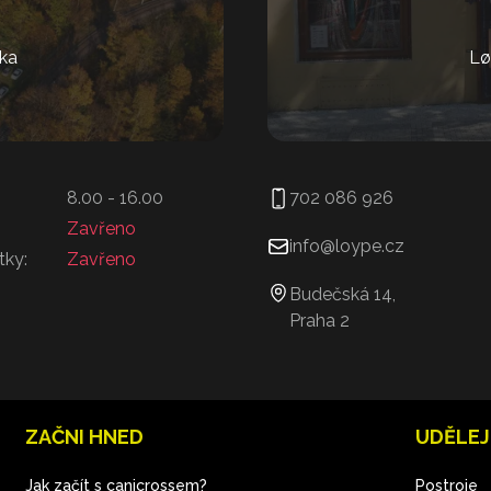
ka
Lø
8.00 - 16.00
702 086 926
Zavřeno
info@loype.cz
tky:
Zavřeno
Budečská 14,
Praha 2
ZAČNI HNED
UDĚLEJ
Jak začít s canicrossem?
Postroje