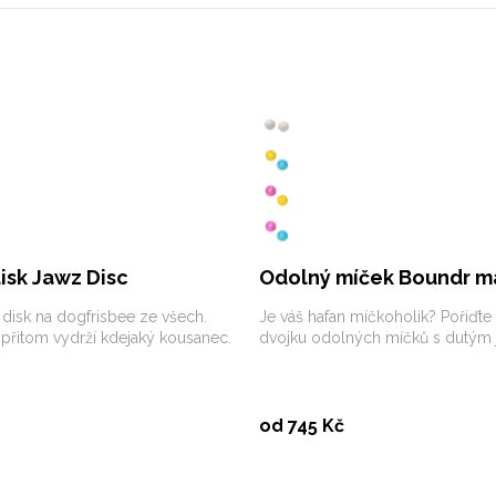
disk Jawz Disc
Odolný míček Boundr ma
 disk na dogfrisbee ze všech.
Je váš hafan míčkoholik? Pořiďte
a přitom vydrží kdejaký kousanec.
dvojku odolných míčků s dutým 
Vybrat variantu
Vybrat variantu
od 745 Kč