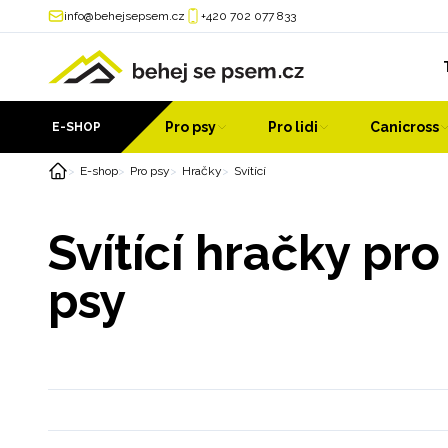
info@behejsepsem.cz
+420 702 077 833
Pro psy
Pro lidi
Canicross
E-SHOP
E-shop
Pro psy
Hračky
Svítící
Svítící hračky pro
psy