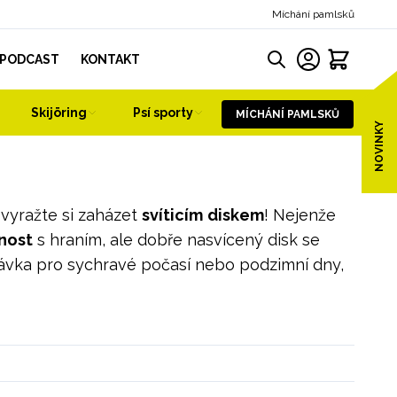
Míchání pamlsků
PODCAST
KONTAKT
Skijöring
Psí sporty
MÍCHÁNÍ PAMLSKŮ
NOVINKY
vyražte si zaházet
svíticím
diskem
! Nejenže
nost
s hraním, ale dobře nasvícený disk se
ávka pro sychravé počasí nebo podzimní dny,