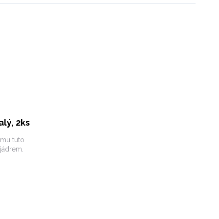
lý, 2ks
 mu tuto
jádrem.