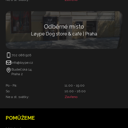
Odběrné místo
Løype Dog store & café | Praha
702 086 926
info@loype.cz
Budečská 14,
Praha 2
Po - Pá:
11.00 - 19.00
So:
10.00 - 16.00
Ne a st. svátky:
Zavřeno
POMŮŽEME