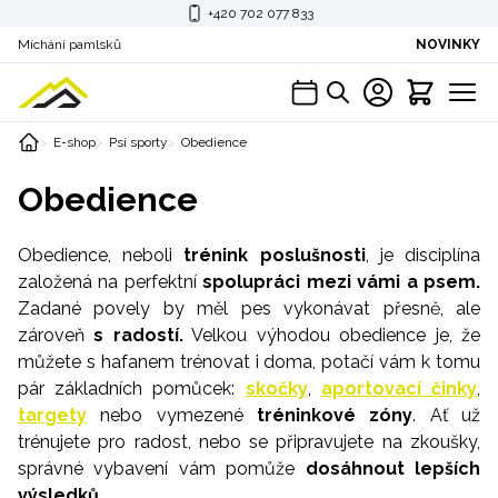
+420 702 077 833
Míchání pamlsků
NOVINKY
E-shop
Psí sporty
Obedience
Obedience
Obedience, neboli
trénink poslušnosti
, je disciplína
založená na perfektní
spolupráci mezi vámi a psem.
Zadané povely by měl pes vykonávat přesně, ale
zároveň
s radostí.
Velkou výhodou obedience je, že
můžete s hafanem trénovat i doma, potačí vám k tomu
pár základních pomůcek:
skočky
,
aportovací činky
,
targety
nebo vymezené
tréninkové zóny
. Ať už
trénujete pro radost, nebo se připravujete na zkoušky,
správné vybavení vám pomůže
dosáhnout lepších
výsledků.