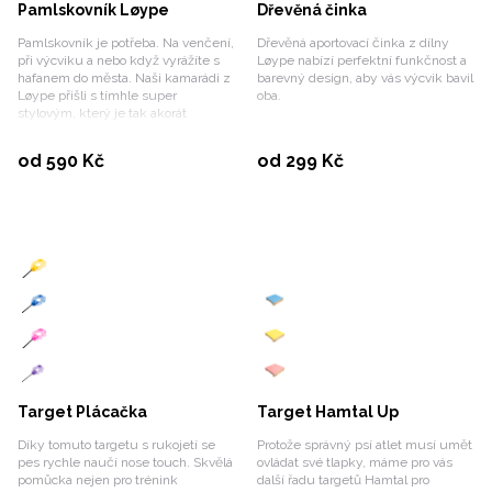
Pamlskovník Løype
Dřevěná činka
Pamlskovník je potřeba. Na venčení,
Dřevěná aportovací činka z dílny
při výcviku a nebo když vyrážíte s
Løype nabízí perfektní funkčnost a
hafanem do města. Naši kamarádi z
barevný design, aby vás výcvik bavil
Løype přišli s tímhle super
oba.
stylovým, který je tak akorát
decentní a současně maximálně
praktický.
Vybrat variantu
Vybrat variantu
od 590 Kč
od 299 Kč
Target Plácačka
Target Hamtal Up
Díky tomuto targetu s rukojetí se
Protože správný psí atlet musí umět
pes rychle naučí nose touch. Skvělá
ovládat své tlapky, máme pro vás
pomůcka nejen pro trénink
další řadu targetů Hamtal pro