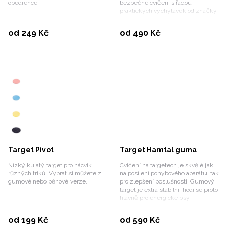
obedience.
bezpečné cvičení s řadou
praktických vychytávek od značky
Løype.
Vybrat variantu
Vybrat variantu
od 249 Kč
od 490 Kč
Target Pivot
Target Hamtal guma
Nízký kulatý target pro nácvik
Cvičení na targetech je skvělé jak
různých triků. Vybrat si můžete z
na posílení pohybového aparátu, tak
gumové nebo pěnové verze.
pro zlepšení poslušnosti. Gumový
target je extra stabilní, hodí se proto
hlavně pro energické psy.
Vybrat variantu
Vybrat variantu
od 199 Kč
od 590 Kč