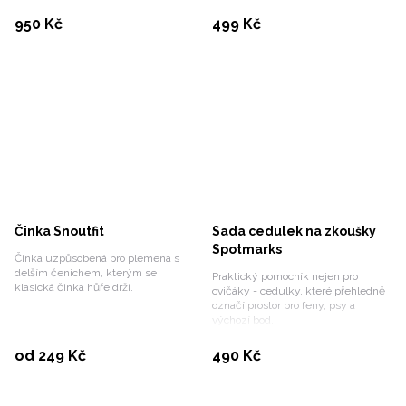
Koupit
Koupit
950 Kč
499 Kč
Činka Snoutfit
Sada cedulek na zkoušky
Spotmarks
Činka uzpůsobená pro plemena s
delším čenichem, kterým se
Praktický pomocník nejen pro
klasická činka hůře drží.
cvičáky - cedulky, které přehledně
označí prostor pro feny, psy a
výchozí bod.
Vybrat variantu
Koupit
od 249 Kč
490 Kč