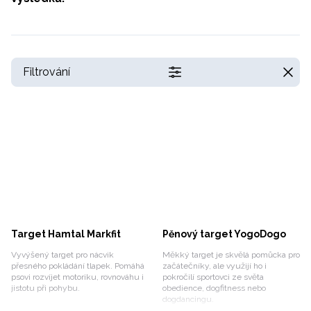
Filtrování
Target Hamtal Markfit
Pěnový target YogoDogo
Vyvýšený target pro nácvik
Měkký target je skvělá pomůcka pro
přesného pokládání tlapek. Pomáhá
začátečníky, ale využijí ho i
psovi rozvíjet motoriku, rovnováhu i
pokročilí sportovci ze světa
jistotu při pohybu.
obedience, dogfitness nebo
dogdancingu.