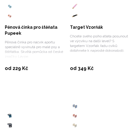
Pěnová činka pro štěňata
Target Vzorňák
Pupeek
Chcete svého psího atleta posunout
ve výcviku na další level? S
Pěnová činka pro nácvik aportu
targetem Vzorňák řadu cviků
speciálně vyvinutá pro malé psy a
dotáhnete k naprosté dokonalosti.
štěňátka. Skvělá pomůcka od české
značky Løype.
Vybrat variantu
Vybrat variantu
od 229 Kč
od 349 Kč