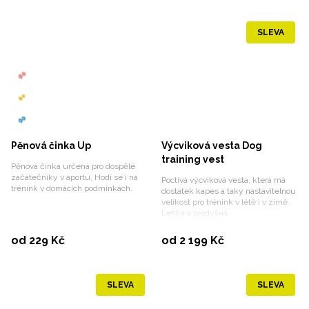
SLEVA
Pěnová činka Up
Výcviková vesta Dog
training vest
Pěnová činka určená pro dospělé
začátečníky v aportu. Hodí se i na
Poctivá výcviková vesta, která má
trénink v domácích podmínkách.
dostatek kapes a taky nastavitelnou
velikost pro trénink v létě i v zimě.
Lehká a prodyšná.
Vybrat variantu
Vybrat variantu
od 229 Kč
od 2 199 Kč
SLEVA
SLEVA