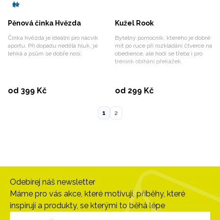
Pěnová činka Hvězda
Kužel Rook
Činka hvězda je ideální pro nácvik
Bytelný pomocník, kterého je dobré
aportu. Při dopadu nedělá hluk, je
mít po ruce při rozkládání čtverce na
lehká a psům se dobře nosí.
obedience, ale hodí se třeba i pro
trénink obíhání překážek.
Vybrat variantu
Vybrat variantu
od 399 Kč
od 299 Kč
1
2
Odebírej náš newsletter
Máme pro vás akce, které motivují, příběhy, které
inspirují a produkty, se kterými to běhá lépe