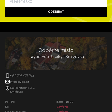
ODEBÍRAT
Odběrné místo
Løype Hub Jizerky | Smržovka
+420 702 077 833
info@loype.cz
Na Planinách 1212,
Smržovka
Po - Pá:
8.00 - 16.00
So:
Zavřeno
Ne a st. svátky:
Zavřeno