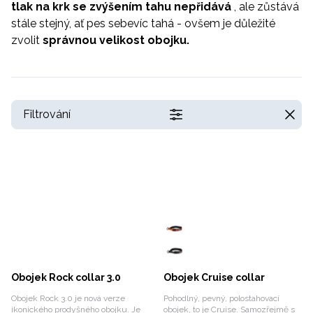
tlak na krk se zvýšením tahu nepřidává
, ale zůstává
stále stejný, ať pes sebevíc tahá - ovšem je důležité
zvolit
správnou velikost obojku.
Filtrování
Obojek Rock collar 3.0
Obojek Cruise collar
Obojek Rock 3.0 je nová verze
Pohodlný, pevný, polostahovací
ikonického prodyšného obojku. Je
obojek, to je Cruise. Samozřejmě s