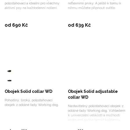
polostahovací a ideální pro všechny
reflexními prvky. A ještě k tomu k
aktivní psy na každodenní nošení.
němu můžete připnout světlo.
Vybrat variantu
Vybrat variantu
od 690 Kč
od 639 Kč
Obojek Solid collar WD
Obojek Solid adjustable
collar WD
Pohodlný, široký, polostahovací
obojek z odolné řady Working dog.
Nastavitelný polostahovací obojek z
odolné řady Working dog. Vzhledem
k univerzální velikosti a možnosti
nastavení padne téměř každému
čtyřnožci.
Vybrat variantu
Koupit