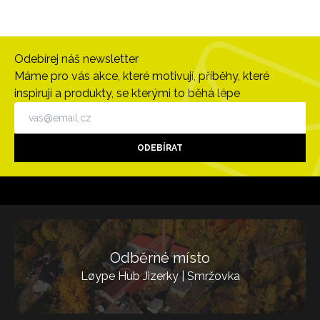
Odebírej náš newsletter
Máme pro vás akce, které motivují, příběhy, které
inspirují a produkty, se kterými to běhá lépe
ODEBÍRAT
Odběrné místo
Løype Hub Jizerky | Smržovka