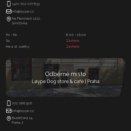
+420 702 077 833
info@loype.cz
Na Planinách 1212,
Smržovka
Po - Pá:
8.00 - 16.00
So:
Zavřeno
Ne a st. svátky:
Zavřeno
Odběrné místo
Løype Dog store & café | Praha
702 086 926
info@loype.cz
Budečská 14,
Praha 2