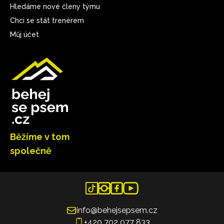
Hledáme nové členy týmu
Chci se stát trenérem
Můj účet
Běžíme v tom
společně
info@behejsepsem.cz
+420 702 077 833