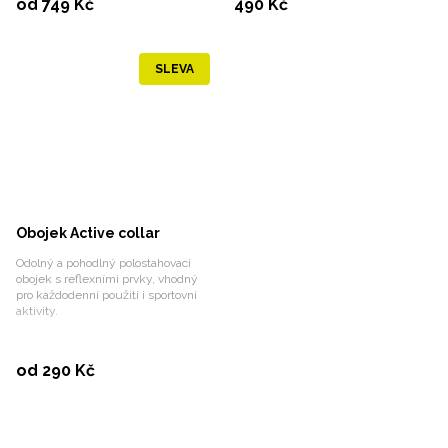
od 749 Kč
490 Kč
SLEVA
Obojek Active collar
Odolný a pohodlný polostahovací
obojek s reflexními prvky, vhodný
pro každodenní použití i sportovní
aktivity.
Vybrat variantu
od 290 Kč