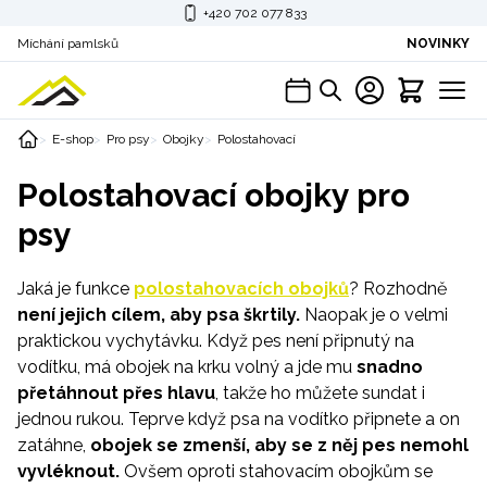
+420 702 077 833
Míchání pamlsků
NOVINKY
E-shop
Pro psy
Obojky
Polostahovací
Polostahovací obojky pro
psy
Jaká je funkce
polostahovacích
obojků
? Rozhodně
není jejich cílem, aby psa škrtily.
Naopak je o velmi
praktickou vychytávku. Když pes není připnutý na
vodítku, má obojek na krku volný a jde mu
snadno
přetáhnout přes hlavu
, takže ho můžete sundat i
jednou rukou. Teprve když psa na vodítko připnete a on
zatáhne,
obojek se zmenší, aby se z něj pes nemohl
vyvléknout.
Ovšem oproti stahovacím obojkům se