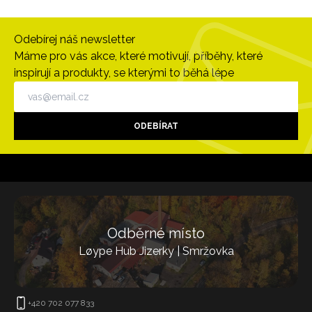
Odebírej náš newsletter
Máme pro vás akce, které motivují, příběhy, které
inspirují a produkty, se kterými to běhá lépe
ODEBÍRAT
Odběrné místo
Løype Hub Jizerky | Smržovka
+420 702 077 833