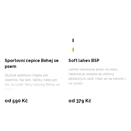
Sportovní čepice Běhej se
Soft lahev BSP
psem
Lehká silikonová lahev na vodu.
Velikost je vhodná do většiny
Slušivá sportovní čepka pro
běžeckých vest. Hodí se na trénink i
všechno. Na běh, běžky nebo jen
na výlety.
tak na výlet. Nový desing Běhej se
psem.
Vybrat variantu
Vybrat variantu
od 590 Kč
od 379 Kč