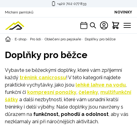
+420 702 077 833
Míchání pamlsků
NOVINKY
E-shop
Pro lidi
Oblečení pro pejskaře
Doplňky pro běžce
Doplňky pro běžce
Vybavte se běžeckými doplňky, které vám zpříjemní
každý
trénink canicrossu
! V této kategorii najdete
praktické vychytávky, jako jsou
lehké lahve na vodu
,
funkční či
kompresní ponožky
,
čelenky
,
multifunkční
šátky
a další nezbytnosti, které vám usnadní kratší
tréninky i delší výběhy. Naše doplňky jsou navrženy s
důrazem na
funkčnost, pohodlí a odolnost
, aby vás
nezklamaly ani při náročnějších aktivitách.