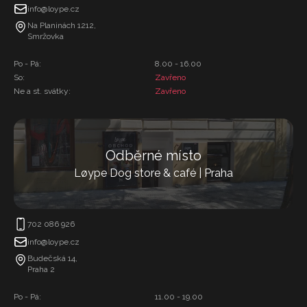
info@loype.cz
Na Planinách 1212,
Smržovka
Po - Pá:
8.00 - 16.00
So:
Zavřeno
Ne a st. svátky:
Zavřeno
Odběrné místo
Løype Dog store & café | Praha
702 086 926
info@loype.cz
Budečská 14,
Praha 2
Po - Pá:
11.00 - 19.00