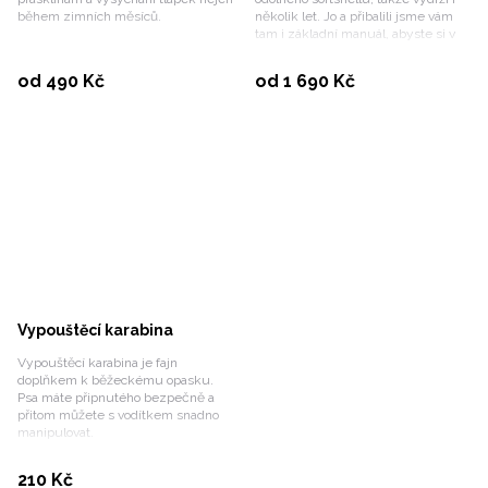
během zimních měsíců.
několik let. Jo a přibalili jsme vám
tam i základní manuál, abyste si v
každé situaci věděli rady!
Vybrat variantu
Vybrat variantu
od 490 Kč
od 1 690 Kč
Vypouštěcí karabina
Vypouštěcí karabina je fajn
doplňkem k běžeckému opasku.
Psa máte připnutého bezpečně a
přitom můžete s vodítkem snadno
manipulovat.
Koupit
210 Kč