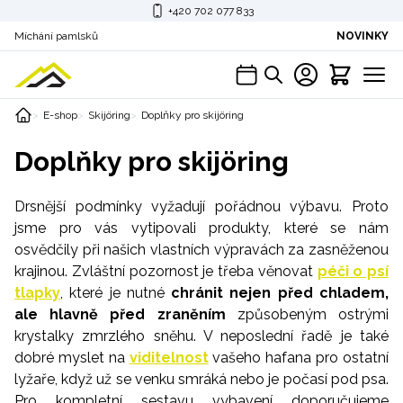
+420 702 077 833
Míchání pamlsků
NOVINKY
E-shop
Skijöring
Doplňky pro skijöring
Doplňky pro skijöring
Drsnější podmínky vyžadují pořádnou výbavu. Proto
jsme pro vás vytipovali produkty, které se nám
osvědčily při našich vlastních výpravách za zasněženou
krajinou. Zvláštní pozornost je třeba věnovat
péči o psí
tlapky
, které je nutné
chránit nejen před chladem,
ale hlavně před zraněním
způsobeným ostrými
krystalky zmrzlého sněhu. V neposlední řadě je také
dobré myslet na
viditelnost
vašeho hafana pro ostatní
lyžaře, když už se venku smráká nebo je počasí pod psa.
Pro kompletní sestavu vybavení doporučujeme