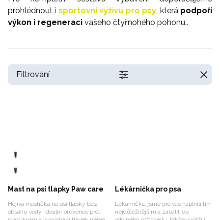
prohlédnout i
sportovní výživu pro psy
, která
podpoří
výkon i regeneraci
vašeho čtyřnohého pohonu..
Filtrování
Mast na psí tlapky Paw care
Lékárnička pro psa
Hojivá mastička na psí tlapky bez
Lékárničku jsme pro vás naplnili tím
obsahu vody. Ideální prevence proti
nejdůležitějším a zabalili do
prasklinám a vysychání tlapek nejen
odolného softshellu, takže vydrží i