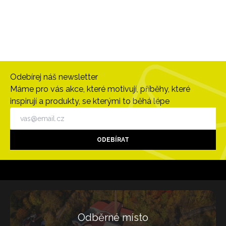
Odebírej náš newsletter
Máme pro vás akce, které motivují, příběhy, které
inspirují a produkty, se kterými to běhá lépe
ODEBÍRAT
Odběrné místo