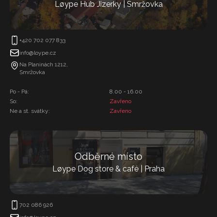
Løype Hub Jizerky | Smržovka
+420 702 077 833
info@loype.cz
Na Planinách 1212,
Smržovka
Po - Pá:
8.00 - 16.00
So:
Zavřeno
Ne a st. svátky:
Zavřeno
Odběrné místo
Løype Dog store & café | Praha
702 086 926