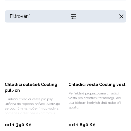
Filtrování
Chladicí obleček Cooling
Chladicí vesta Cooling vest
pull-on
Perfektně propracovaná chladicí
vesta pro efektivní termoregulaci
Funkční chladicí vesta pro psy
psa během horkých dnů nebo při
určená do teplého počasí. Aktivuje
sportu.
se pouhým namočením do vody a
pomáhá udržet psa v komfortu i
během horkých letních dnů.
Vybrat variantu
Vybrat variantu
od 1 390 Kč
od 1 890 Kč