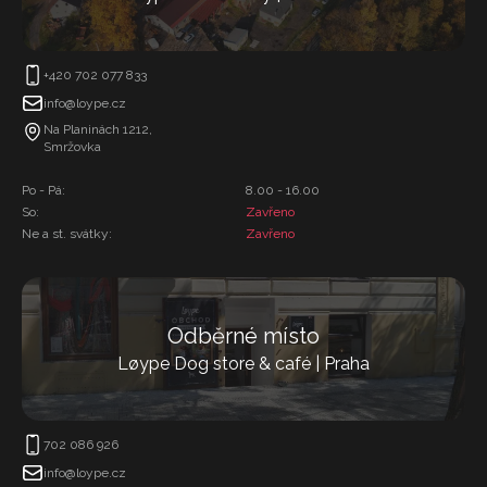
+420 702 077 833
info@loype.cz
Na Planinách 1212,
Smržovka
Po - Pá:
8.00 - 16.00
So:
Zavřeno
Ne a st. svátky:
Zavřeno
Odběrné místo
Løype Dog store & café | Praha
702 086 926
info@loype.cz