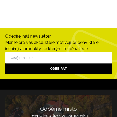
Odebírej náš newsletter
Máme pro vás akce, které motivují, příběhy, které
inspirují a produkty, se kterými to běhá lépe
ODEBÍRAT
Odběrné místo
Løype Hub Jizerky | Smržovka