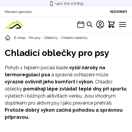
+420 702 077 833
Míchání pamlsků
NOVINKY
E-shop
Pro psy
Oblečky
Chladicí oblečky
Chladicí oblečky pro psy
Pohyb v teplém počasí klade
vyšší nároky na
termoregulaci psa
a správné ochlazení může
výrazně ovlivnit jeho komfort i výkon.
Chladicí
oblečky
pomáhají lépe zvládat teplé dny při sportu
,
výletech i běžných aktivitách venku. Jsou vhodným
doplňkem pro aktivní psy i jako prevence přehřátí.
Protože dobrý výkon začíná pohodou a správnou
přípravou.