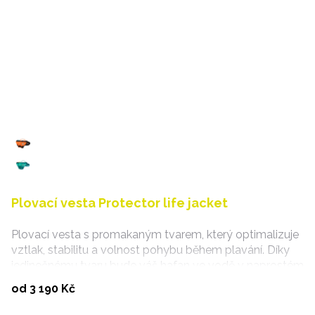
Plovací vesta Protector life jacket
Plovací vesta s promakaným tvarem, který optimalizuje
vztlak, stabilitu a volnost pohybu během plavání. Díky
jedinečnému tvaru bude váš hafan ve vodě v naprostém
bezpečí.
Vybrat variantu
od 3 190 Kč