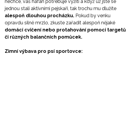
nechce, váš hafan potřebuje vyžití a když už jste se
jednou stali aktivními pejskaři, tak trochu mu dlužíte
alespoň dlouhou procházku.
Pokud by venku
opravdu silně mrzlo, zkuste zařadit alespoň nějaké
domácí cvičení nebo protahování pomocí targetů
či různých balančních pomůcek.
Zimní výbava pro psí sportovce: