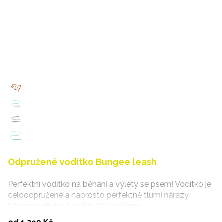
Odpružené vodítko Bungee leash
Perfektní vodítko na běhání a výlety se psem! Vodítko je
celoodpružené a naprosto perfektně tlumí nárazy
během pohybu s vaším čtyřnožcem.
Vybrat variantu