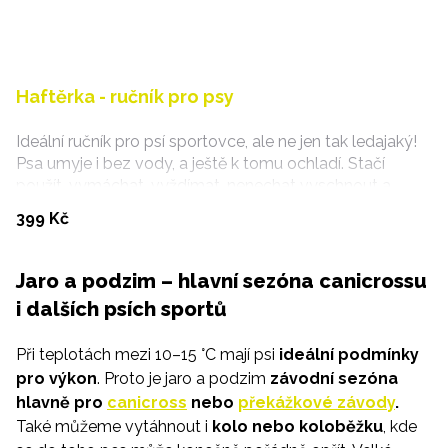
Haftěrka - ručník pro psy
Ideální ručník pro psí sportovce, ale ne jen tak ledajaký!
Psa umyje i bez vody, a ještě k tomu ochladí. Stačí
použít, vymáchat, vyždímat, nenechat vyschnout a
takhle pořád dokola.
Koupit
399 Kč
Jaro a podzim – hlavní sezóna canicrossu
i dalších psích sportů
Při teplotách mezi 10–15 °C mají psi
ideální podmínky
pro výkon
. Proto je jaro a podzim
závodní sezóna
hlavně pro
canicross
nebo
překážkové závody
.
Také můžeme vytáhnout i
kolo nebo koloběžku
, kde