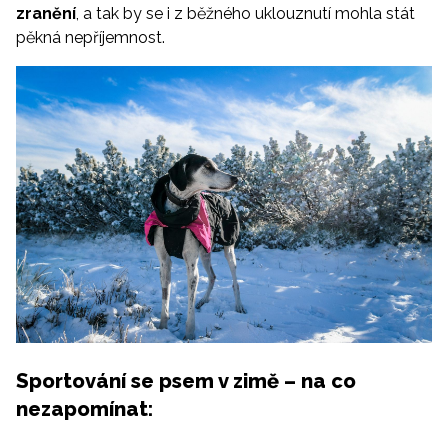
zranění
, a tak by se i z běžného uklouznutí mohla stát
pěkná nepříjemnost.
Sportování se psem v zimě – na co
nezapomínat: