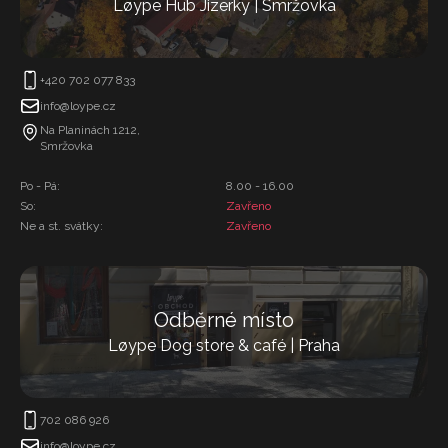
Løype Hub Jizerky | Smržovka
+420 702 077 833
info@loype.cz
Na Planinách 1212,
Smržovka
Po - Pá:
8.00 - 16.00
So:
Zavřeno
Ne a st. svátky:
Zavřeno
Odběrné místo
Løype Dog store & café | Praha
702 086 926
info@loype.cz