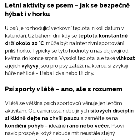
Letní aktivity se psem – jak se bezpečně
hýbat i v horku
U psů je rozhodující venkovní teplota, nikoli datum v
kalendáři. Už během dní, kdy se
teplota konstantně
drží okolo 20 °C
, může být na intenzivní sportování
příliš horko. Typicky se tyto hodnoty u nás objevují od
května do konce srpna. Vysoká teplota, ale také
vlhkost
a jejich
výkyvy
jsou pro psy zátěží, na kterou si zvykají
hůře než lidé – třeba i dva nebo tři dny.
Psí sporty v létě – ano, ale s rozumem
V létě se většina psích sportovců věnuje jen lehčím
aktivitám. Od canicrossu nebo jiných
silových disciplín
si klidně dejte na chvíli pauzu
a zaměřte se na
kondiční pohyb
– ideálně
ráno nebo večer.
Psovi
navíc prospěje, když nebude mít neustále stejný