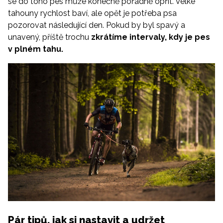
se do toho pes může konečně pořádně opřít. Velké
tahouny rychlost baví, ale opět je potřeba psa
pozorovat následující den. Pokud by byl spavý a
unavený, příště trochu
zkrátíme intervaly, kdy je pes
v plném tahu.
Pár tipů, jak si nastavit a udržet