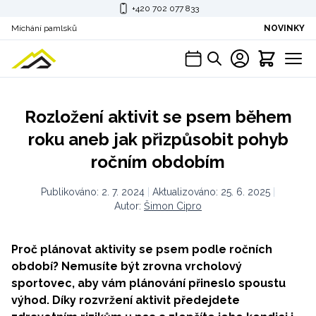
+420 702 077 833
Míchání pamlsků
NOVINKY
Rozložení aktivit se psem během
roku aneb jak přizpůsobit pohyb
ročním obdobím
Publikováno:
2. 7. 2024
|
Aktualizováno:
25. 6. 2025
|
Autor:
Šimon Cipro
Proč plánovat aktivity se psem podle ročních
období? Nemusíte být zrovna vrcholový
sportovec, aby vám plánování přineslo spoustu
výhod. Díky rozvržení aktivit předejdete