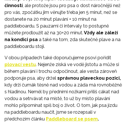
činností
, ale protože jsou pro psa o dost náročnější než
pro vás, zpočátku jim věnujte třeba jen 5 minut, než se
dostanete na 20 minut plavání + 10 minut na
paddleboardu. S pauzami či intervaly to postupně
můžete prodloužit až na 30+20 minut.
Vždy ale záleží
na kondici psa
a také na tom, zda skutečně plave a na
paddleboardu stojí.
V obou případech také doporučujeme psovi pořídit
plovací vestu
. Nejenže získá ve vodě jistotu a může si
během plavání i trochu odpočinout, ale vesta zároveň
podporuje psa, aby držel
správnou plaveckou pozici,
kdy drží čumák těsně nad vodou a záda má rovnoběžně
s hladinou. Neměl by předními nožkami příliš cákat nad
vodou a setrvávat na místě, to už by místo plavání
mohlo připomínat spíš boj o život. O tom, jak psa jízdu
na paddleboardu naučit, jsme se rozepsali v
předchozím článku
Paddleboard se psem
.