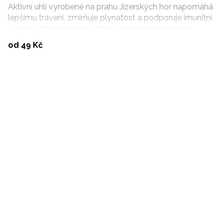
Aktivní uhlí vyrobené na prahu Jizerských hor napomáhá
lepšímu trávení, zmírňuje plynatost a podporuje imunitní
systém. Ideální doplněk stravy nejen sportovní pro
hafany, kteří mají citlivé zažívání.
Vybrat variantu
od 49 Kč