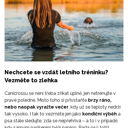
Nechcete se vzdát letního tréninku?
Vezměte to zlehka
Canicrossu se není třeba zříkat úplně, jen netrénujte v
pravé poledne. Místo toho si přivstaňte
brzy ráno,
nebo naopak vyražte večer
, kdy už se teploty nedrží
tak vysoko. I tak to vezměte jen jako
kondiční
výběh
a
psa stále sledujte, zda se nepřehřívá – a to i v případě,
kdy samým nadšením běží naplno. Řada psů totiž