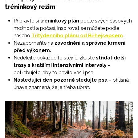
tréninkový režim
Připravte si
tréninkový plán
podle svých časových
možností a počasí, inspirovat se můžete podle
našeho
Třítýdenního plánu od Běhejsepsem
.
Nezapomeňte na
zavodnění a správné krmení
před výkonem.
Nedělejte pokaždé to stejné, zkuste
střídat delší
trasy s kratšími intenzivními intervaly
–
potřebujete, aby to bavilo vás i psa
Následující den pozorně sledujte psa
– přílišná
únava znamená, že je třeba ubrat.