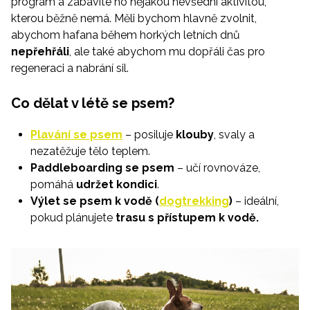
program a zabavíte ho nějakou nevšední aktivitou,
kterou běžně nemá. Měli bychom hlavně zvolnit,
abychom hafana během horkých letních dnů
nepřehřáli
, ale také abychom mu dopřáli čas pro
regeneraci a nabrání sil.
Co dělat v létě se psem?
Plavání se psem
– posiluje
klouby
, svaly a
nezatěžuje tělo teplem.
Paddleboarding se psem
– učí rovnováze,
pomáhá
udržet kondici
.
Výlet se psem k vodě (
dogtrekking
)
– ideální,
pokud plánujete
trasu s přístupem k vodě.