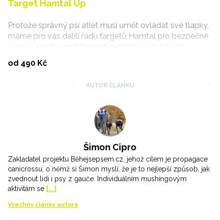
Target Hamtal Up
Protože správný psí atlet musí umět ovládat své tlapky,
máme pro vás další řadu targetů Hamtal pro bezpečné
cvičení s řadou praktických vychytávek od značky
Løype.
Vybrat variantu
od 490 Kč
AUTOR ČLÁNKU
Šimon Cipro
Zakladatel projektu Běhejsepsem.cz, jehož cílem je propagace
canicrossu, o němž si Šimon myslí, že je to nejlepší způsob, jak
zvednout lidi i psy z gauče. Individuálním mushingovým
aktivitám se
[...]
Všechny články autora