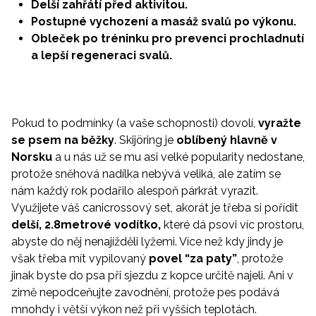
Delší zahřátí před aktivitou.
Postupné vychození a masáž svalů po výkonu.
Obleček po tréninku pro prevenci prochladnutí
a lepší regeneraci svalů.
Pokud to podmínky (a vaše schopnosti) dovolí,
vyražte
se psem na běžky
. Skijöring je
oblíbený hlavně v
Norsku
a u nás už se mu asi velké popularity nedostane,
protože sněhová nadílka nebývá veliká, ale zatím se
nám každý rok podařilo alespoň párkrát vyrazit.
Využijete váš canicrossový set, akorát je třeba si pořídit
delší, 2.8metrové vodítko,
které dá psovi víc prostoru,
abyste do něj nenajížděli lyžemi. Více než kdy jindy je
však třeba mít vypilovaný
povel “za paty”
, protože
jinak byste do psa při sjezdu z kopce určitě najeli. Ani v
zimě nepodceňujte zavodnění, protože pes podává
mnohdy i větší výkon než při vyšších teplotách.