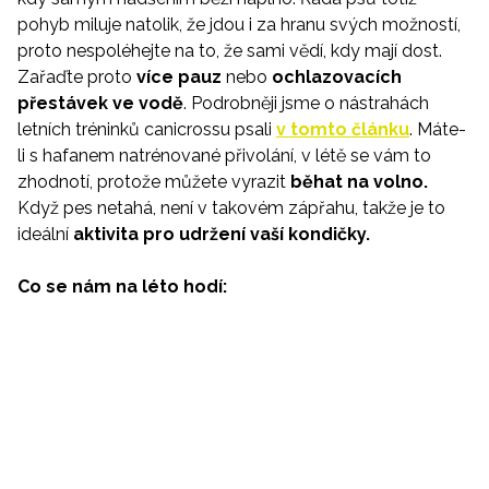
pohyb miluje natolik, že jdou i za hranu svých možností,
proto nespoléhejte na to, že sami vědí, kdy mají dost.
Zařaďte proto
více pauz
nebo
ochlazovacích
přestávek ve vodě
. Podrobněji jsme o nástrahách
letních tréninků canicrossu psali
v tomto článku
. Máte-
li s hafanem natrénované přivolání, v létě se vám to
zhodnotí, protože můžete vyrazit
běhat na volno.
Když pes netahá, není v takovém zápřahu, takže je to
ideální
aktivita pro udržení vaší kondičky.
Co se nám na léto hodí: