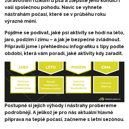
zdravotním rizikům u psa a zlepšíte jeho kondici i
vaši společnou pohodu. Navíc se vyhnete
nástrahám počasí, které se v průběhu roku
výrazně mění.
Pojďme se podívat, jaké psí aktivity se hodí na léto,
jaro, podzim i zimu – a jak je bezpečně zvládnout.
Připravili jsme i přehlednou infografiku s tipy podle
období, která vám poradí, jaké aktivity kdy zařadit.
Postupně si jejich výhody i nástrahy probereme
podrobněji. A jelikož je pro nás aktuální hlavně
příprava na teplé počasí, začneme s letní sezónou.