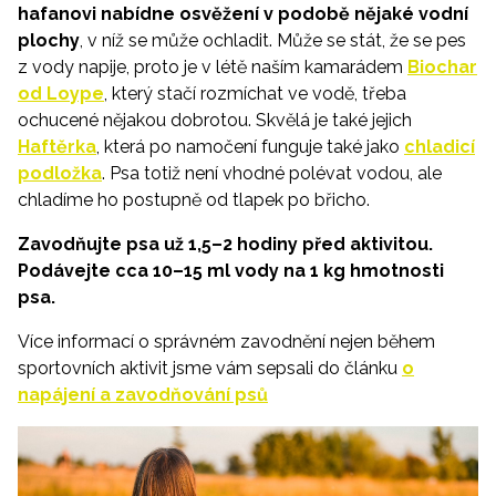
hafanovi nabídne osvěžení v podobě nějaké vodní
plochy
, v níž se může ochladit. Může se stát, že se pes
z vody napije, proto je v létě naším kamarádem
Biochar
od Loype
, který stačí rozmíchat ve vodě, třeba
ochucené nějakou dobrotou. Skvělá je také jejich
Haftěrka
, která po namočení funguje také jako
chladicí
podložka
. Psa totiž není vhodné polévat vodou, ale
chladíme ho postupně od tlapek po břicho.
Zavodňujte psa už 1,5–2 hodiny před aktivitou.
Podávejte cca 10–15 ml vody na 1 kg hmotnosti
psa.
Více informací o správném zavodnění nejen během
sportovních aktivit jsme vám sepsali do článku
o
napájení a zavodňování psů