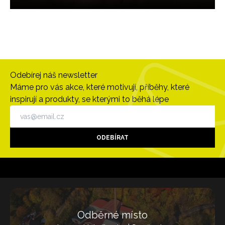
Odebírej náš newsletter
Máme pro vás akce, které motivují, příběhy, které
inspirují a produkty, se kterými to běhá lépe
ODEBÍRAT
Odběrné místo