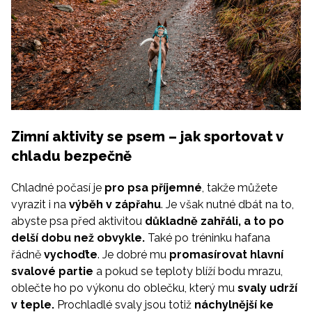
Zimní aktivity se psem – jak sportovat v
chladu bezpečně
Chladné počasí je
pro psa příjemné
, takže můžete
vyrazit i na
výběh v zápřahu
. Je však nutné dbát na to,
abyste psa před aktivitou
důkladně zahřáli, a to po
delší dobu než obvykle.
Také po tréninku hafana
řádně
vychoďte
. Je dobré mu
promasírovat hlavní
svalové partie
a pokud se teploty blíží bodu mrazu,
oblečte ho po výkonu do oblečku, který mu
svaly udrží
v teple.
Prochladlé svaly jsou totiž
náchylnější ke