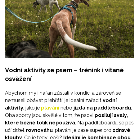
Vodní aktivity se psem – trénink i vítané
osvěžení
Abychom my i hafan zůstali v kondici a zároveň se
nemuseli obávat přehřátí, je ideální zařadit
vodní
aktivity
, jako je
plavání
nebo
jízda na paddleboardu
.
Oba sporty jsou skvělé v tom, že psovi
posilují svaly,
které běžně tolik nepoužívá
. Na paddleboardu se pes
učí držet
rovnováhu
, plavání je zase super pro
zdravé
klouby
. Co je tedy lepší?
Ideální je kombinace obou