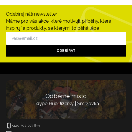
Odebírej náš newsletter
Máme pro vás akce, které motivují, příběhy, které
inspirují a produkty, se kterými to běhá lépe
ODEBÍRAT
Odběrné místo
Løype Hub Jizerky | Smržovka
+420 702 077 833