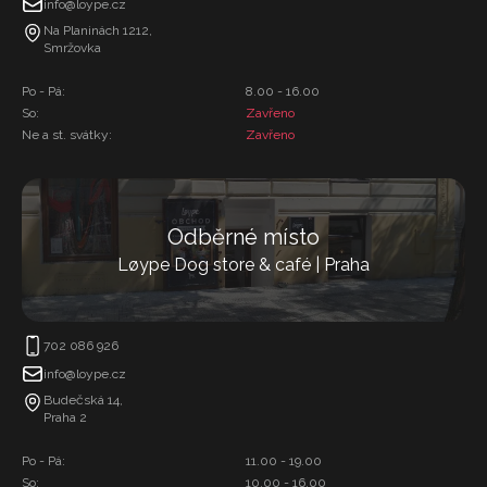
info@loype.cz
Na Planinách 1212,
Smržovka
Po - Pá:
8.00 - 16.00
So:
Zavřeno
Ne a st. svátky:
Zavřeno
Odběrné místo
Løype Dog store & café | Praha
702 086 926
info@loype.cz
Budečská 14,
Praha 2
Po - Pá:
11.00 - 19.00
So:
10.00 - 16.00