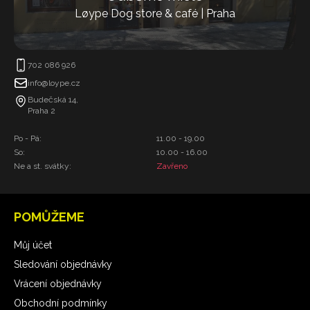
Løype Dog store & café | Praha
702 086 926
info@loype.cz
Budečská 14,
Praha 2
Po - Pá:
11.00 - 19.00
So:
10.00 - 16.00
Ne a st. svátky:
Zavřeno
POMŮŽEME
Můj účet
Sledování objednávky
Vrácení objednávky
Obchodní podmínky