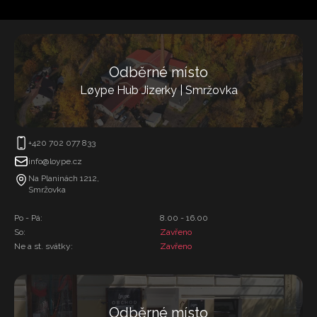
Odběrné místo
Løype Hub Jizerky | Smržovka
+420 702 077 833
info@loype.cz
Na Planinách 1212,
Smržovka
Po - Pá:
8.00 - 16.00
So:
Zavřeno
Ne a st. svátky:
Zavřeno
Odběrné místo