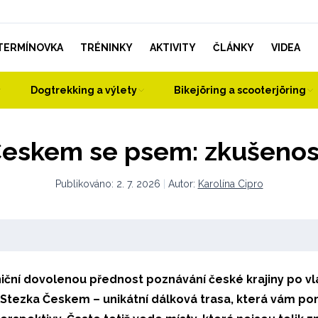
TERMÍNOVKA
TRÉNINKY
AKTIVITY
ČLÁNKY
VIDEA
Dogtrekking a výlety
Bikejöring a scooterjöring
eskem se psem: zkušenost
Publikováno:
2. 7. 2026
|
Autor:
Karolína Cipro
iční dovolenou přednost poznávání české krajiny po vl
í Stezka Českem – unikátní dálková trasa, která vám p