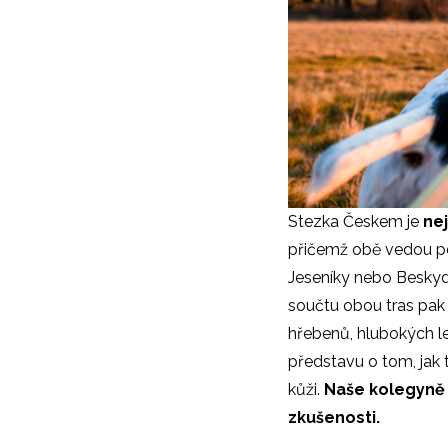
Stezka Českem je
nej
přičemž obě vedou pod
Jeseníky nebo Beskydy
součtu obou tras pa
hřebenů, hlubokých le
představu o tom, jak 
kůži.
Naše kolegyně P
zkušenosti.