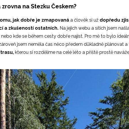
a zrovna na Stezku Českem?
 tomu, jak dobře je zmapovaná
a člověk si už
dopředu zjis
í a zkušeností ostatních.
Na jejich webu a sítích jsem našl
,
nebo kde se během cesty dobře najíst. Pro mě to bylo ideáln
ale zároveň jsem neměla čas něco předem důkladně plánovat a
trasu,
kterou si rozdělíme na celé léto a příště prostě navá