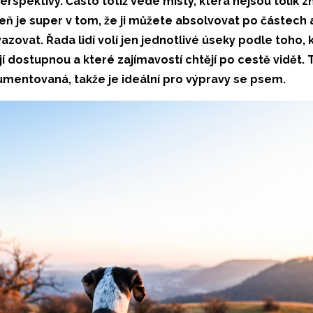
erspektivy. Často totiž vede místy, která nejsou tolik z
ň je super v tom, že ji můžete absolvovat po částech
azovat. Řada lidí volí jen jednotlivé úseky podle toho, k
jí dostupnou a které zajímavostí chtějí po cestě vidět. 
entovaná, takže je ideální pro výpravy se psem.