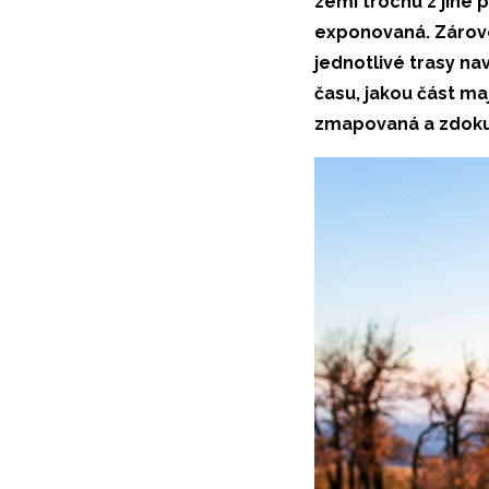
zemi trochu z jiné p
exponovaná. Zárove
jednotlivé trasy nav
času, jakou část ma
zmapovaná a zdokum