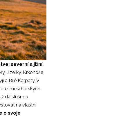
tve: severní a jižní,
y, Jizerky, Krkonoše,
í a Bílé Karpaty. V
rou směsí horských
už dá slušnou
estovat na vlastní
e o svoje