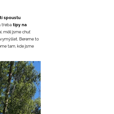
tí spoustu
a třeba
tipy na
í, měli jsme chuť
 vymýšlet. Bereme to
žeme tam, kde jsme