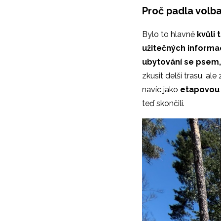
Proč padla volb
Bylo to hlavně
kvůli
užitečných informac
ubytování se psem
zkusit delší trasu, 
navíc jako
etapovou 
teď skončili.