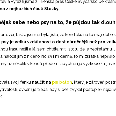
větev a vyrazili jsme z Hřenska přes České Švýcarsko. Je krás
na z nejhezčích částí Stezky.
 nějak sebe nebo psy na to, že půjdou tak dlou
sportovci, takže jsem si byla jistá, že kondičku na to mají dobr
 psy je velká vzdálenost o dost náročnější než pro ve
ou trasu nešli a já jsem chtěla mít jistotu, že je nepřetáhnu. 
k
a naložit jim z ničeho nic 25 km denně, to mi zkrátka nepřišlo 
ruhy už několik víkendů předem, abych si i já vyzkoušela, jak re
vala svoji fenku
naučit na
psí batoh
,
který je zároveň postro
trvalosti, ovšem je třeba, aby si pes zvykal postupně: nejdř
ěž.