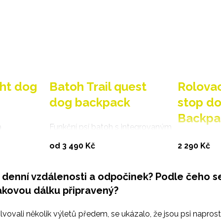
ght dog
Batoh Trail quest
Rolovac
dog backpack
stop d
Backpa
a
Funkční psí batoh s integrovaným
ný psí
postrojem, který kombinuje
40l batoh s
antu
Vybrat variantu
od 3 490 Kč
2 290 Kč
je přirozený
ergonomii, stabilitu a odolnost.
vhodný pro 
pejskaře.
a denní vzdálenosti a odpočinek? Podle čeho s
 takovou dálku připravený?
vovali několik výletů předem, se ukázalo, že jsou psi napros