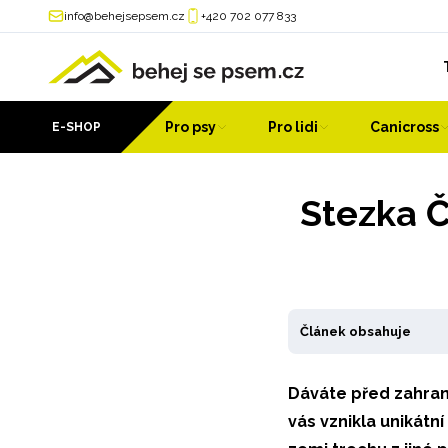
info@behejsepsem.cz
+420 702 077 833
Pro psy
Pro lidi
Canicross
E-SHOP
Stezka Č
Článek obsahuje
Dáváte před zahran
vás vznikla unikátn