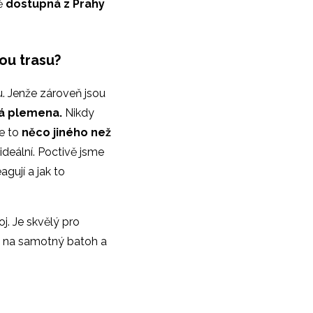
ně
dostupná z Prahy
hou trasu?
ou. Jenže zároveň jsou
lká plemena.
Nikdy
Je to
něco jiného než
ideální. Poctivě jsme
agují a jak to
j. Je skvělý pro
ív na samotný batoh a