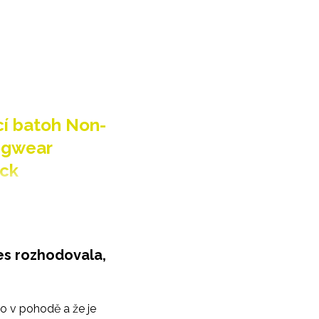
í batoh Non-
ogwear
ck
e dvěma kapsami je
Koupit
všechny aktivní
es rozhodovala,
to v pohodě a že je