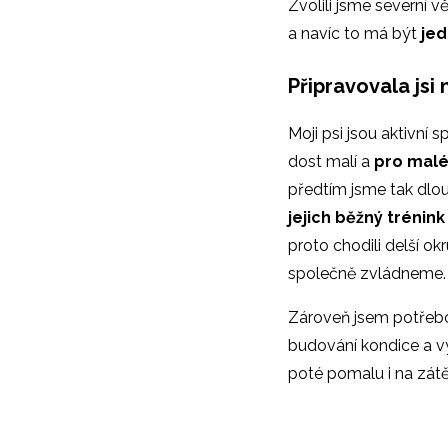
Zvolili jsme severní 
a navíc to má být
jed
Připravovala jsi
Moji psi jsou aktivní 
dost malí a
pro malé
předtím jsme tak dlouh
jejich běžný trénin
proto chodili delší ok
společně zvládneme.
Zároveň jsem potřebo
budování kondice a vy
poté pomalu i na zát