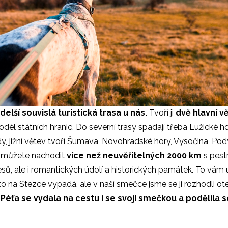
delší souvislá turistická trasa u nás.
Tvoří ji
dvě hlavní vě
él státních hranic. Do severní trasy spadají třeba Lužické hor
, jižní větev tvoří Šumava, Novohradské hory, Vysočina, Podyj
k můžete nachodit
více než neuvěřitelných 2000 km
s pest
sů, ale i romantických údolí a historických památek. To vám 
to na Stezce vypadá, ale v naší smečce jsme se ji rozhodli ot
éťa se vydala na cestu i se svojí smečkou a podělila s