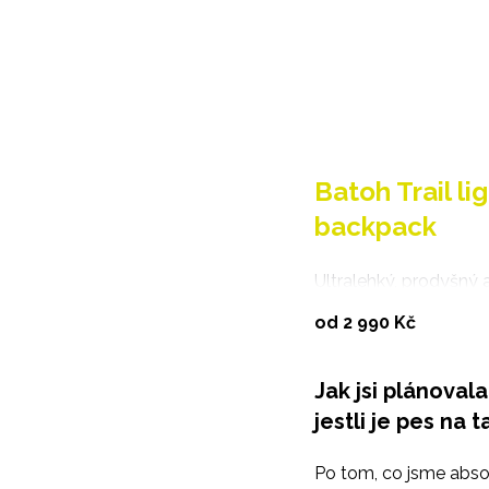
Batoh Trail li
backpack
Ultralehký, prodyšný 
ergonomicky tvarova
Vybrat vari
od 2 990 Kč
batoh, který neomezu
pohyb.
Jak jsi plánoval
jestli je pes na
Po tom, co jsme absol