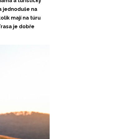
námá a turisticky
 a jednoduše na
olik mají na túru
Trasa je dobře