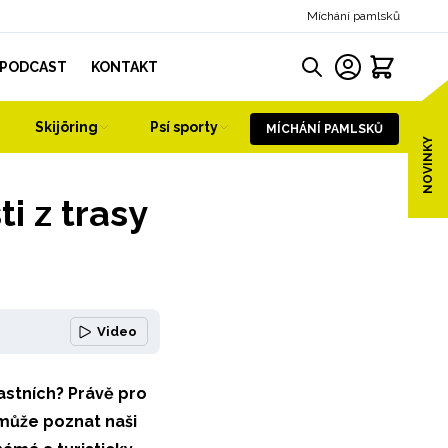
Míchání pamlsků
PODCAST
KONTAKT
Skijöring
Psí sporty
MÍCHÁNÍ PAMLSKŮ
NOVINKY
i z trasy
Video
astních? Právě pro
omůže poznat naši