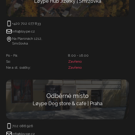
Løype Hub Jizerky | Smržovka
+420 702 077 833
info@loype.cz
Na Planinách 1212,
Smržovka
Po - Pá:
8.00 - 16.00
So:
Zavřeno
Ne a st. svátky:
Zavřeno
Odběrné místo
Løype Dog store & café | Praha
702 086 926
info@loype.cz