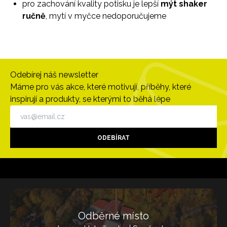
pro zachování kvality potisku je lepší
mýt shaker
ručně
, mytí v myčce nedoporučujeme
Odebírej náš newsletter
Máme pro vás akce, které motivují, příběhy, které
inspirují a produkty, se kterými to běhá lépe
ODEBÍRAT
Odběrné místo