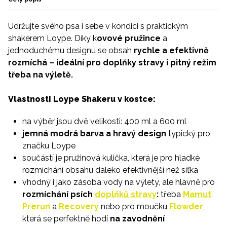
Udržujte svého psa i sebe v kondici s praktickým
shakerem Loype. Díky k
ovové pružince
a
jednoduchému
designu se obsah
rychle a efektivně
rozmíchá
– ideální pro doplňky stravy i pitný režim
třeba na výletě.
Vlastnosti Loype Shakeru v kostce:
na výběr jsou dvě velikosti: 400 ml a 600 ml
jemná modrá barva a hravý design
typický pro
značku Loype
součástí je pružinová kulička, která je pro hladké
rozmíchání obsahu daleko efektivnější než síťka
vhodný i jako zásoba vody na výlety, ale hlavně pro
rozmíchání psích
doplňků stravy
:
třeba
Mamut
Prerun
a
Recovery
nebo pro moučku
Flowder
,
která se perfektně hodí
na zavodnění