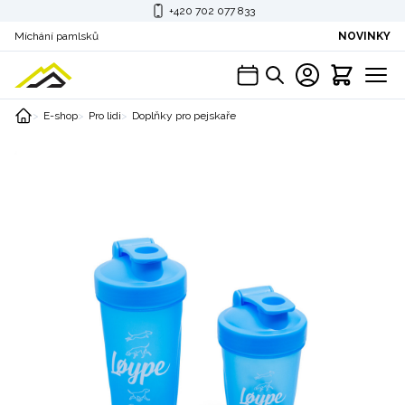
+420 702 077 833
Míchání pamlsků
NOVINKY
E-shop
Pro lidi
Doplňky pro pejskaře