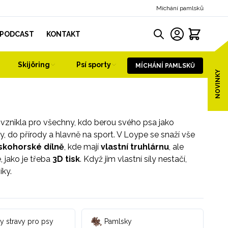
Míchání pamlsků
PODCAST
KONTAKT
Skijöring
Psí sporty
MÍCHÁNÍ PAMLSKŮ
NOVINKY
á vznikla pro všechny, kdo berou svého psa jako
, do přírody a hlavně na sport. V Loype se snaží vše
erskohorské dílně
, kde mají
vlastní
truhlárnu
, ale
, jako je třeba
3D tisk
. Když jim vlastní síly nestačí,
íky.
y stravy pro psy
Pamlsky