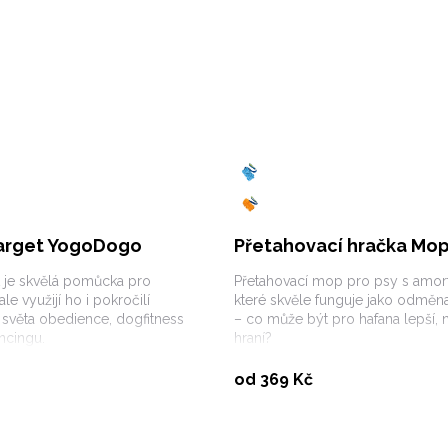
arget YogoDogo
Přetahovací hračka Mop
 je skvělá pomůcka pro
Přetahovací mop pro psy s amor
ale využijí ho i pokročilí
které skvěle funguje jako odměna
 světa obedience, dogfitness
– co může být pro hafana lepší,
cingu.
hraní?
Koupit
Vybrat variantu
od 369 Kč