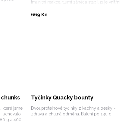
imunitní reakce, tlumí zánět a stabilizuje vnitřní
.
rovnováhu.
Koupit
669 Kč
 chunks
Tyčinky Quacky bounty
 které jsme
Dvouproteinové tyčinky z kachny a tresky =
i uchovalo
zdravá a chutná odměna. Balení po 130 g.
: 80 g a 400