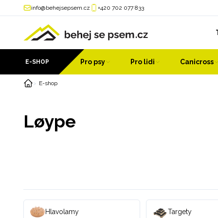
info@behejsepsem.cz
+420 702 077 833
Pro psy
Pro lidi
Canicross
E-SHOP
E-shop
Løype
Hlavolamy
Targety