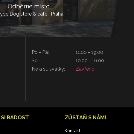
Odběrné místo
ype Dog store & café | Praha
Po - Pá:
11.00 - 19.00
So:
10.00 - 16.00
Ne a st. svátky:
Zavřeno
 SI RADOST
ZŮSTAŇ S NÁMI
Kontakt