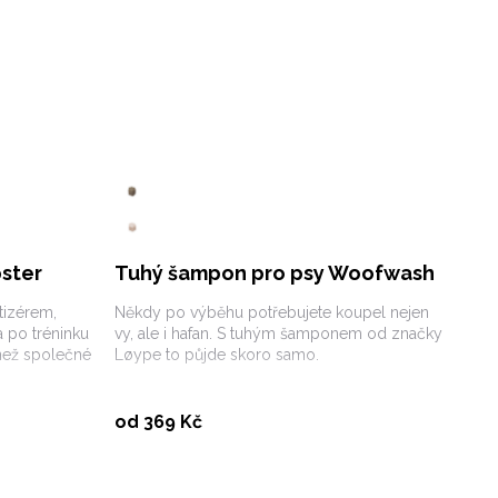
ster
Tuhý šampon pro psy Woofwash
tizérem,
Někdy po výběhu potřebujete koupel nejen
 po tréninku
vy, ale i hafan. S tuhým šamponem od značky
 než společné
Løype to půjde skoro samo.
Vybrat variantu
od 369 Kč