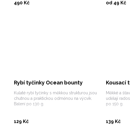
Koupit
490 Kč
od 49 Kč
Rybí tyčinky Ocean bounty
Kousací 
Kulaté rybí tyčinky s měkkou strukturou jsou
Měkké a šťav
chutnou a praktickou odměnou na výcvik.
udělají rado
Balení po 130 g.
po 150 g.
Koupit
129 Kč
139 Kč