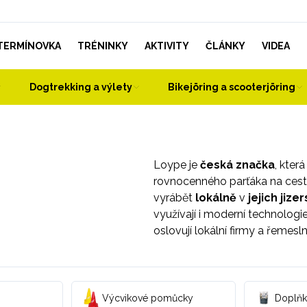
TERMÍNOVKA
TRÉNINKY
AKTIVITY
ČLÁNKY
VIDEA
Dogtrekking a výlety
Bikejöring a scooterjöring
Loype je
česká značka
, kter
rovnocenného parťáka na cesty
vyrábět
lokálně
v
jejich jiz
využívají i moderní technologie
oslovují lokální firmy a řemesln
Výcvikové pomůcky
Doplňk