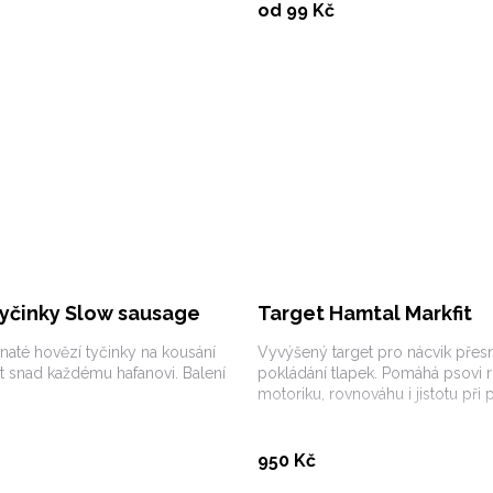
Vybrat variantu
Vybrat variantu
od 99 Kč
tyčinky Slow sausage
Target Hamtal Markfit
naté hovězí tyčinky na kousání
Vyvýšený target pro nácvik pře
st snad každému hafanovi. Balení
pokládání tlapek. Pomáhá psovi r
motoriku, rovnováhu i jistotu při
Koupit
Koupit
950 Kč