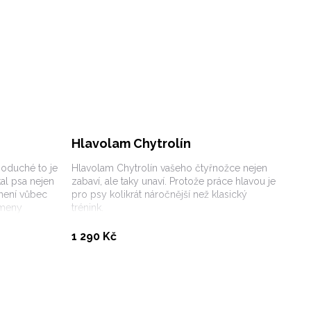
Hlavolam Chytrolín
dnoduché to je
Hlavolam Chytrolín vašeho čtyřnožce nejen
al psa nejen
zabaví, ale taky unaví. Protože práce hlavou je
 není vůbec
pro psy kolikrát náročnější než klasický
ameny
trénink.
Koupit
1 290 Kč