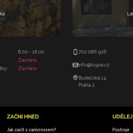
ka
Lø
8.00 - 16.00
702 086 926
Zavřeno
info@loype.cz
tky:
Zavřeno
Budečská 14,
Praha 2
ZAČNI HNED
UDĚLEJ
Jak začít s canicrossem?
Postroje