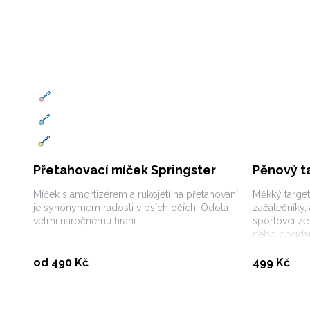
Přetahovací míček Springster
Pěnový t
Míček s amortizérem a rukojetí na přetahování
Měkký target
je synonymem radosti v psích očích. Odolá i
začátečníky, 
velmi náročnému hraní.
sportovci ze
nebo dogdan
Vybrat variantu
od 490 Kč
499 Kč