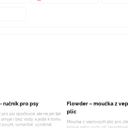
- ručník pro psy
Flowder – moučka z ve
plic
k pro psí sportovce, ale ne jen tak
a umyje i bez vody, a ještě k tomu
Moučka z vepřových plic pro zle
í použít, vymáchat, vyždímat,
krmiva nebo vody při zavodňová