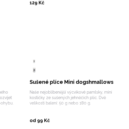
Koupit
129 Kč
Sušené plíce Mini dogshmallows
sného
Naše nejoblíbenější výcvikové pamlsky, mini
ozvíjet
kostičky ze sušených jehněčích plic. Dvě
 pohybu.
velikosti balení: 50 g nebo 180 g.
Vybrat variantu
od 99 Kč