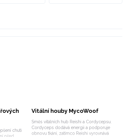
přových
Vitální houby MycoWoof
Směs vitálních hub Reishi a Cordycepsu.
Cordyceps dodává energii a podporuje
pšení chuti
obnovu tkání, zatímco Reishi vyrovnává
ní před