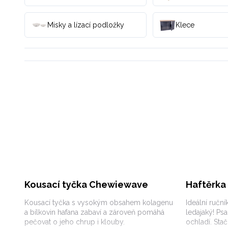
Misky a lízací podložky
Klece
Kousací tyčka Chewiewave
Haftěrka 
Kousací tyčka s vysokým obsahem kolagenu
Ideální ruční
a bílkovin hafana zabaví a zároveň pomáhá
ledajaký! Ps
pečovat o jeho chrup i klouby.
ochladí. Stač