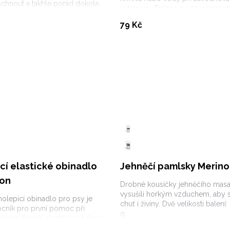
chnout a takhle pořád dokola.
výkonem. Baleno po 50 gramech
Koupit
Koupit
79 Kč
cí elastické obinadlo
Jehněčí pamlsky Merino
ion
Drobné kousíčky jehněčího masa,
vysušili horkým vzduchem, aby s
molepicí obinadlo pro psy je
chuť i živiny. Dvě velikosti balení
cník pro první pomoc při
g.
nění tlapek, ale také pro fixaci
lů.