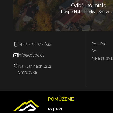
Odběrné místo
Løype Hub Jizerky | Smržov
+420 702 077 833
Po - Pá:
So:
info@loype.cz
Ne a st. svá
Na Planinách 1212,
Smržovka
POMŮŽEME
Můj účet