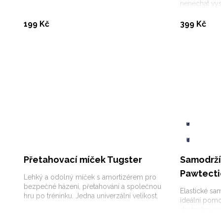
nenechat vys
Detail produktu
199 Kč
399 Kč
Přetahovací míček Tugster
Samodrží
Pawtect
Lehký a odolný míček s amortizérem pro
bezpečné házení, přetahování a společnou
Elastické sa
hru po tréninku. Jedna univerzální velikost.
ideální pomo
drobném pora
kloubů a sva