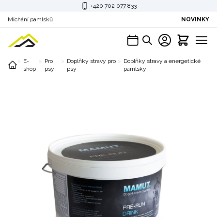
+420 702 077 833
Míchání pamlsků
NOVINKY
E-
Pro
Doplňky stravy pro
Doplňky stravy a energetické
shop
psy
psy
pamlsky