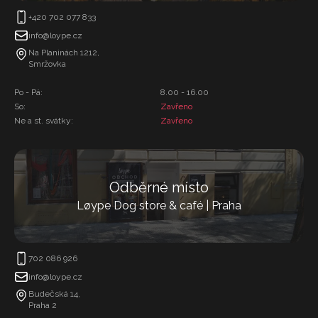
+420 702 077 833
info@loype.cz
Na Planinách 1212,
Smržovka
Po - Pá:
8.00 - 16.00
So:
Zavřeno
Ne a st. svátky:
Zavřeno
Odběrné místo
Løype Dog store & café | Praha
702 086 926
info@loype.cz
Budečská 14,
Praha 2