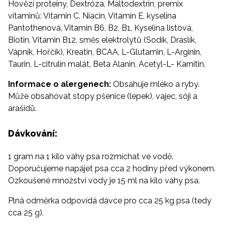
Hovězí proteiny, Dextróza, Maltodextrin, premix
vitaminů: Vitamin C, Niacin, Vitamin E, kyselina
Pantothenová, Vitamin B6, B2, B1, Kyselina listová,
Biotin, Vitamin B12, směs elektrolytů (Sodík, Draslík,
Vápník, Hořčík), Kreatin, BCAA, L-Glutamin, L-Arginin,
Taurin, L-citrulin malát, Beta Alanin, Acetyl-L- Karnitin.
Informace o alergenech:
Obsahuje mléko a ryby.
Může obsahovat stopy pšenice (lepek), vajec, sóji a
arašídů.
Dávkování:
1 gram na 1 kilo váhy psa rozmíchat ve vodě.
Doporučujeme napájet psa cca 2 hodiny před výkonem.
Ozkoušené množství vody je 15 ml na kilo váhy psa.
Plná odměrka odpovídá dávce pro cca 25 kg psa (tedy
cca 25 g).