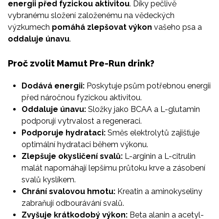
energii před fyzickou aktivitou
. Díky pečlivě
vybranému složení založenému na vědeckých
výzkumech
pomáhá zlepšovat výkon
vašeho psa a
oddaluje únavu
.
Proč zvolit Mamut Pre-Run drink?
Dodává energii:
Poskytuje psům potřebnou energii
před náročnou fyzickou aktivitou.
Oddaluje únavu:
Složky jako BCAA a L-glutamin
podporují vytrvalost a regeneraci.
Podporuje hydrataci:
Směs elektrolytů zajišťuje
optimální hydrataci během výkonu.
Zlepšuje okysličení svalů:
L-arginin a L-citrulin
malát napomáhají lepšímu průtoku krve a zásobení
svalů kyslíkem.
Chrání svalovou hmotu:
Kreatin a aminokyseliny
zabraňují odbourávání svalů.
Zvyšuje krátkodobý výkon:
Beta alanin a acetyl-