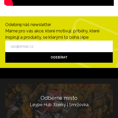
Odebírej náš newsletter
Máme pro vás akce, které motivují, příběhy, které
inspirují a produkty, se kterými to běhá lépe
ODEBÍRAT
Odběrné místo
Løype Hub Jizerky | Smržovka