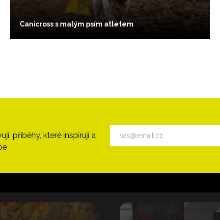
Canicross s malým psím atletem
, příběhy, které inspirují a
pe