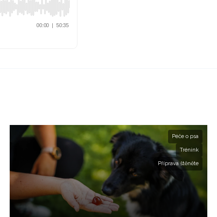
Péče o psa
Trénink
Příprava štěněte