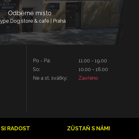
Odběrné místo
ype Dog store & café | Praha
Po - Pá:
11.00 - 19.00
So:
10.00 - 16.00
Ne a st. svátky:
Zavřeno
 SI RADOST
ZŮSTAŇ S NÁMI