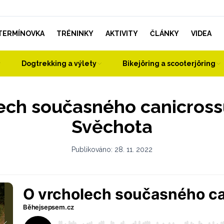
TERMÍNOVKA
TRÉNINKY
AKTIVITY
ČLÁNKY
VIDEA
Dogtrekking a výlety
Bikejöring a scooterjöring
ech současného canicross
Svěchota
Publikováno:
28. 11. 2022