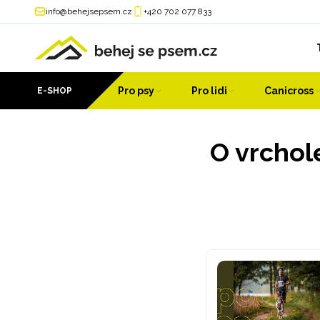
info@behejsepsem.cz
+420 702 077 833
Pro psy
Pro lidi
Canicross
E-SHOP
O vrchol