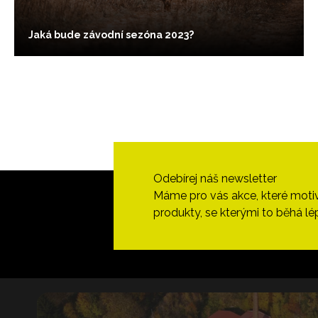
Jaká bude závodní sezóna 2023?
Odebírej náš newsletter
Máme pro vás akce, které motivují
produkty, se kterými to běhá lé