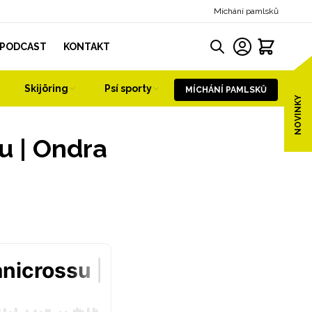
Míchání pamlsků
PODCAST
KONTAKT
Skijöring
Psí sporty
MÍCHÁNÍ PAMLSKŮ
NOVINKY
u | Ondra