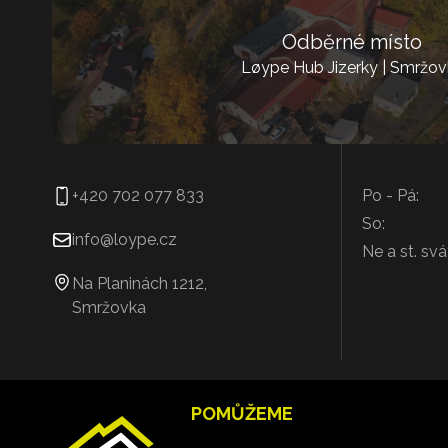
Odběrné místo
Løype Hub Jizerky | Smržov
+420 702 077 833
Po - Pá:
So:
info@loype.cz
Ne a st. svá
Na Planinách 1212,
Smržovka
POMŮŽEME