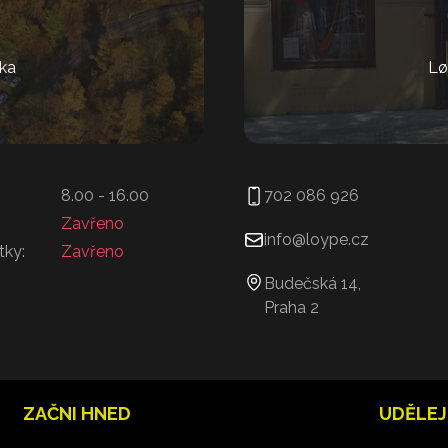
ka
Lø
8.00 - 16.00
702 086 926
Zavřeno
info@loype.cz
tky:
Zavřeno
Budečská 14,
Praha 2
ZAČNI HNED
UDĚLEJ