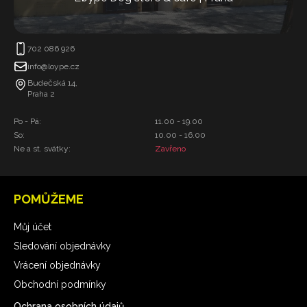
702 086 926
info@loype.cz
Budečská 14,
Praha 2
Po - Pá:
11.00 - 19.00
So:
10.00 - 16.00
Ne a st. svátky:
Zavřeno
POMŮŽEME
Můj účet
Sledování objednávky
Vrácení objednávky
Obchodní podmínky
Ochrana osobních údajů