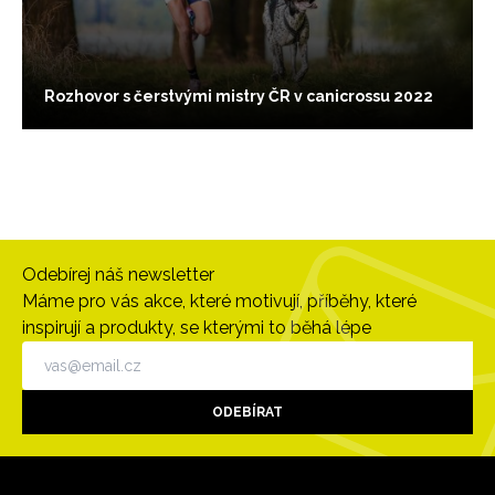
Rozhovor s čerstvými mistry ČR v canicrossu 2022
Odebírej náš newsletter
Máme pro vás akce, které motivují, příběhy, které
inspirují a produkty, se kterými to běhá lépe
ODEBÍRAT