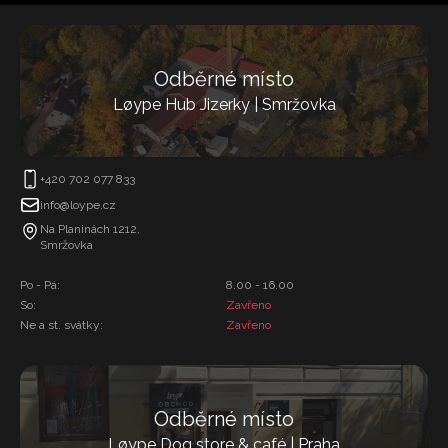
Odběrné místo
Løype Hub Jizerky | Smržovka
+420 702 077 833
info@loype.cz
Na Planinách 1212,
Smržovka
Po - Pá:
8.00 - 16.00
So:
Zavřeno
Ne a st. svátky:
Zavřeno
Odběrné místo
Løype Dog store & café | Praha