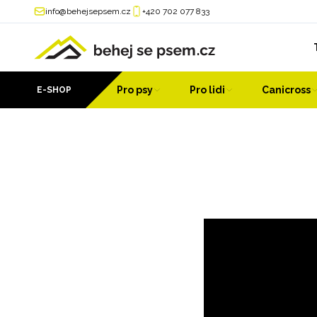
info@behejsepsem.cz
+420 702 077 833
Pro psy
Pro lidi
Canicross
E-SHOP