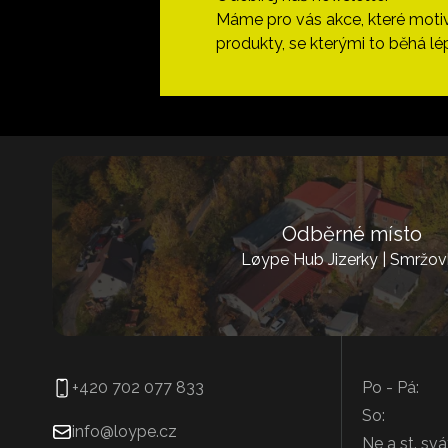
Máme pro vás akce, které motivují
produkty, se kterými to běhá lé
Odběrné místo
Løype Hub Jizerky | Smržov
+420 702 077 833
Po - Pá:
So:
info@loype.cz
Ne a st. svá