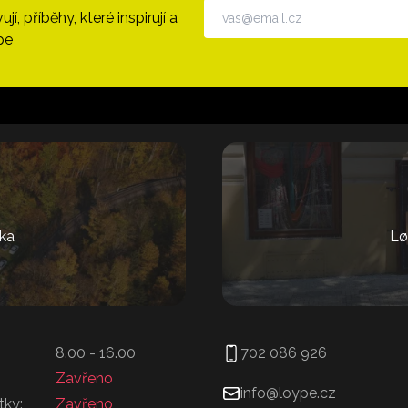
, příběhy, které inspirují a
pe
ka
Lø
8.00 - 16.00
702 086 926
Zavřeno
info@loype.cz
tky:
Zavřeno