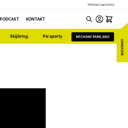
Míchání pamlsků
PODCAST
KONTAKT
Skijöring
Psí sporty
MÍCHÁNÍ PAMLSKŮ
NOVINKY