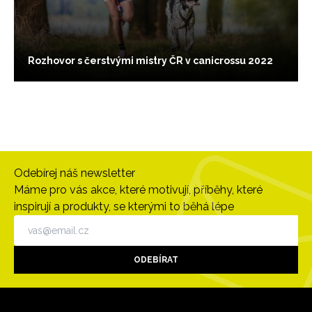
Rozhovor s čerstvými mistry ČR v canicrossu 2022
Odebírej náš newsletter
Máme pro vás akce, které motivují, příběhy, které
inspirují a produkty, se kterými to běhá lépe
ODEBÍRAT