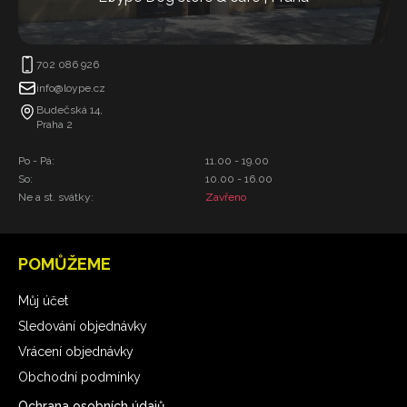
702 086 926
info@loype.cz
Budečská 14,
Praha 2
Po - Pá:
11.00 - 19.00
So:
10.00 - 16.00
Ne a st. svátky:
Zavřeno
POMŮŽEME
Můj účet
Sledování objednávky
Vrácení objednávky
Obchodní podmínky
Ochrana osobních údajů