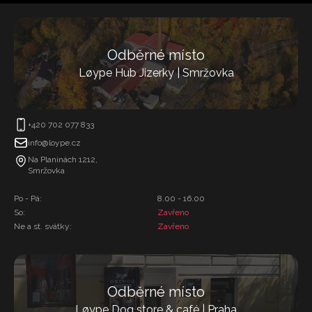
Odběrné místo
Løype Hub Jizerky | Smržovka
+420 702 077 833
info@loype.cz
Na Planinách 1212,
Smržovka
Po - Pá:
8.00 - 16.00
So:
Zavřeno
Ne a st. svátky:
Zavřeno
Odběrné místo
Løype Dog store & café | Praha