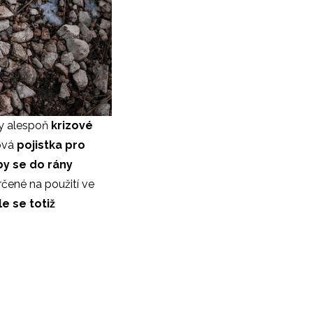
ry alespoň
krizové
ová
pojistka pro
by se do rány
čené na použití ve
e se totiž