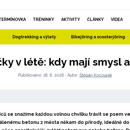
TERMÍNOVKA
TRÉNINKY
AKTIVITY
ČLÁNKY
VIDEA
Dogtrekking a výlety
Bikejöring a scooterjöring
čky v létě: kdy mají smysl 
Publikováno:
18. 6. 2026
|
Autor:
Štěpán Kocourek
ců se snažíme každou volnou chvilku trávit se psem ve
pálenému betonu z města někam do přírody, ideálně do 