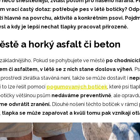
o něco snesitelnější, zvlášť potom pro našeho hafana. Pr
m vrací častý dotaz: potřebuje pes v létě botičky? Od
í hlavně na povrchu, aktivitě a konkrétním psovi. Pojď
ysl a kdy je lepší nechat tlapky pracovat přirozeně.
stě a horký asfalt či beton
základnějšího. Pokud se pohybujete ve městě
po chodnících
m či asfaltem, v létě se z nich stane doslova výheň
. P
 prostředí zkrátka stavěná není, takže se může dostavit i
nep
 to lze řešit pomocí
pogumovaných botiček
, které psí tl
 botičky většinou psům
nedáváme preventivně
, ale opravdu
me odvrátit zranění.
Dlouhé nošení těchto botiček v rámci 
,
tlapka se může zapařovat a kvůli tomu pak vznikají ot