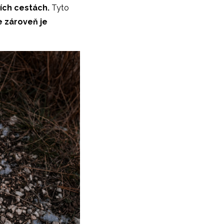
ších cestách.
Tyto
e zároveň je