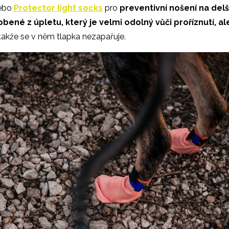
nebo
Protector light socks
pro
preventivní nošení na del
obené z úpletu, který je velmi odolný vůči proříznutí, al
 takže se v něm tlapka nezapařuje.