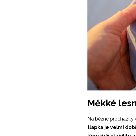
Měkké lesn
Na běžné procházky v
tlapka je velmi do
lépe drží stabilitu 