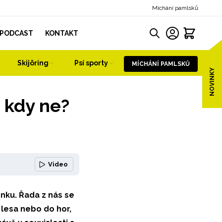
Míchání pamlsků
PODCAST
KONTAKT
Skijöring
Psí sporty
MÍCHÁNÍ PAMLSKŮ
NOVINKY
a kdy ne?
Video
nku. Řada z nás se
lesa nebo do hor,