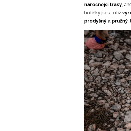
náročnější trasy
, a
botičky jsou totiž
vyr
prodyšný a pružný
,