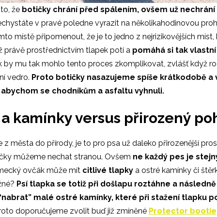
 to, že
botičky chrání před spálením, ovšem už nechrání
hystáte v pravé poledne vyrazit na několikahodinovou proh
omto místě připomenout, že je to jedno z nejrizikovějších míst
iž právě prostřednictvím tlapek potí a
pomáhá si tak vlastn
k by mu tak mohlo tento proces zkomplikovat, zvlášť když r
ní vedro.
Proto botičky nasazujeme spíše krátkodobě a 
, abychom se chodníkům a asfaltu vyhnuli.
k a kamínky versus přirozený po
z města do přírody, je to pro psa už daleko přirozenější prost
tičky můžeme nechat stranou. Ovšem
ne každý pes je stejn
mecký ovčák může mít
citlivé tlapky
a ostré kamínky či ště
ožné?
Psí tlapka se totiž při došlapu roztáhne a následn
abrat” malé ostré kamínky, které při stažení tlapku p
 proto doporučujeme zvolit buď již zmíněné
Protector bootie