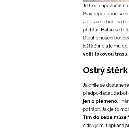
Je třeba upozornit na
Pravděpodobně se nec
ale i tak se hodí na t
přehřát. Hafan se tot
Dlouhé nošení botiče
ještě žhne a je mu od 
volit takovou trasu
Ostrý štěr
Jakmile se dostaneme 
předpokládat, že bo
jen o plemeno.
I ně
potrápit. Jak je to m
Tím do sebe může “n
citlivějšími tlapkami