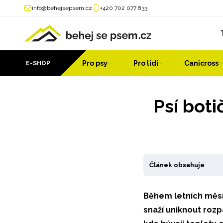
info@behejsepsem.cz
+420 702 077 833
Pro psy
Pro lidi
Canicross
E-SHOP
Psí boti
Článek obsahuje
Během letních měsí
snaží uniknout roz