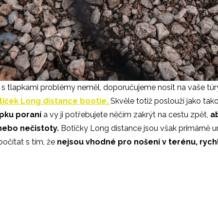
s tlapkami problémy neměl, doporučujeme nosit na vaše tú
tiček Long distance bootie.
Skvěle totiž poslouží jako tak
apku poraní
a vy ji potřebujete něčím zakrýt na cestu zpět,
a
nebo nečistoty.
Botičky Long distance jsou však primárně ur
počítat s tím, že
nejsou vhodné pro nošení v terénu, rychl