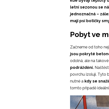
kde bývají teploty 
letní sezonou se ná
jednoznačná – zálež
mají psí botičky sm
Pobyt ve mě
Začneme od toho nej
jsou pokryté betone
odolná, ale na takové
podráždění.
Naštěstí
povrchu izolují. Tyto
nutné a
kdy se snaží
tomto případě ideální