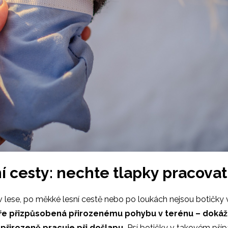
í cesty: nechte tlapky pracovat
 lese, po měkké lesní cestě nebo po loukách nejsou botičky 
bře přizpůsobená přirozenému pohybu v terénu – dokáž
a přirozeně pracuje při došlapu.
Psí botičky v takovém příp