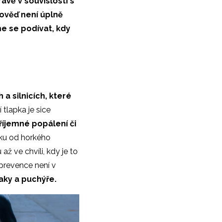
ávě v souvislosti s
pověď není úplně
me se podívat, kdy
 a silnicích, které
sí tlapka je sice
říjemné popálení či
apku od horkého
 až ve chvíli, kdy je to
prevence není v
laky a puchýře.