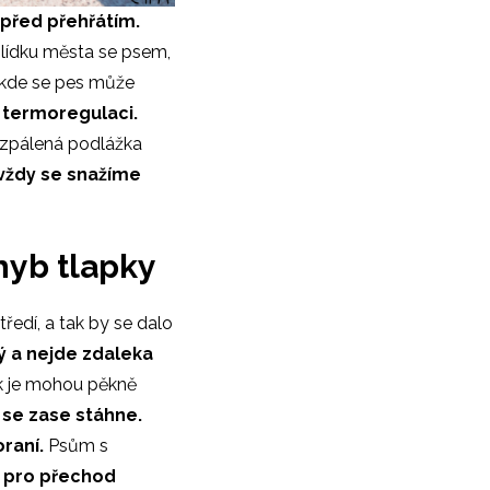
 před přehřátím.
lídku města se psem,
, kde se pes může
í termoregulaci.
ozpálená podlážka
vždy se snažíme
hyb tlapky
ředí, a tak by se dalo
ý a nejde zdaleka
rk je mohou pěkně
ě se zase stáhne.
oraní.
Psům s
pro přechod