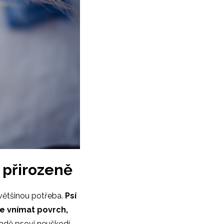
 přirozeně
většinou potřeba.
Psí
e vnímat povrch,
adě psovi neuškodí,