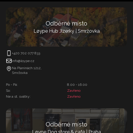
Odběrné místo
Løype Hub Jizerky | Smržovka
+420 702 077 833
info@loype.cz
Na Planinách 1212,
Smržovka
Po - Pá:
8.00 - 16.00
So:
Zavřeno
Ne a st. svátky:
Zavřeno
Odběrné místo
Løype Dog store & café | Praha