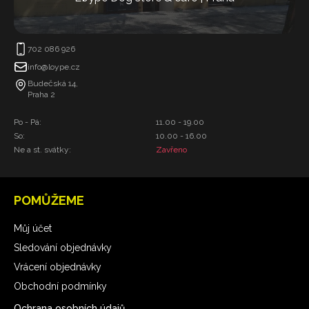
702 086 926
info@loype.cz
Budečská 14,
Praha 2
Po - Pá:
11.00 - 19.00
So:
10.00 - 16.00
Ne a st. svátky:
Zavřeno
POMŮŽEME
Můj účet
Sledování objednávky
Vrácení objednávky
Obchodní podmínky
Ochrana osobních údajů