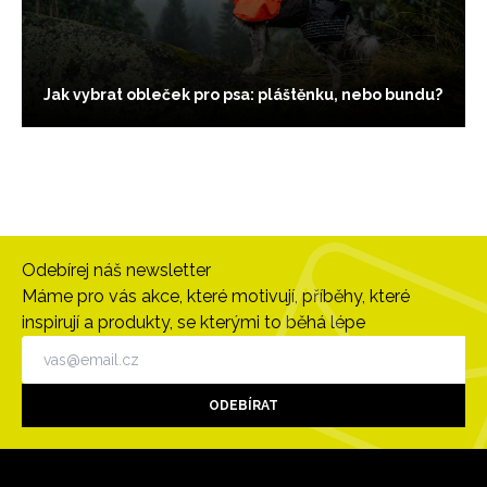
Jak vybrat obleček pro psa: pláštěnku, nebo bundu?
Odebírej náš newsletter
Máme pro vás akce, které motivují, příběhy, které
inspirují a produkty, se kterými to běhá lépe
ODEBÍRAT