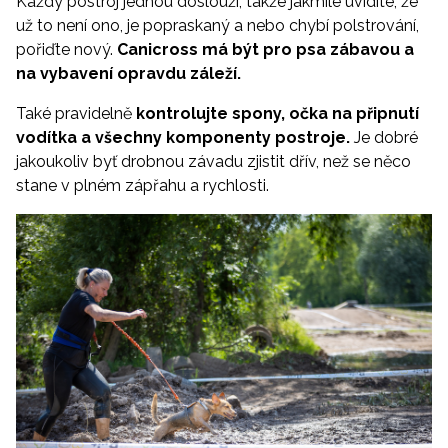
Každý postroj jednou doslouží, takže jakmile uvidíte, že
už to není ono, je popraskaný a nebo chybí polstrování,
pořiďte nový.
Canicross má být pro psa zábavou a
na vybavení opravdu záleží.
Také pravidelně
kontrolujte spony, očka na připnutí
vodítka a všechny komponenty postroje.
Je dobré
jakoukoliv byť drobnou závadu zjistit dřív, než se něco
stane v plném zápřahu a rychlosti.