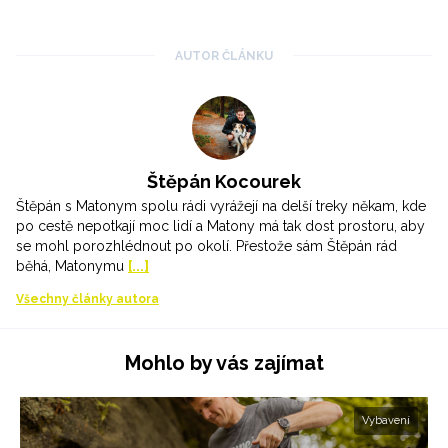
AUTOR ČLÁNKU
Štěpán Kocourek
Štěpán s Matonym spolu rádi vyrážejí na delší treky někam, kde
po cestě nepotkají moc lidí a Matony má tak dost prostoru, aby
se mohl porozhlédnout po okolí. Přestože sám Štěpán rád
běhá, Matonymu
[...]
Všechny články autora
Mohlo by vás zajímat
Vybavení