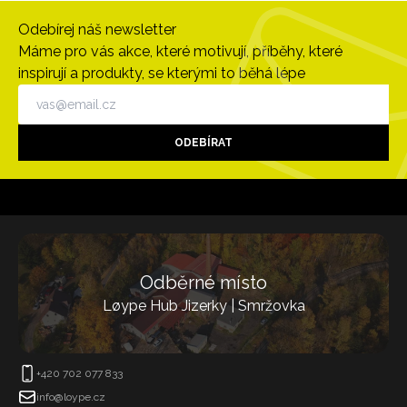
Odebírej náš newsletter
Máme pro vás akce, které motivují, příběhy, které
inspirují a produkty, se kterými to běhá lépe
ODEBÍRAT
Odběrné místo
Løype Hub Jizerky | Smržovka
+420 702 077 833
info@loype.cz