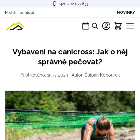
+420 702 077 833
Míchání pamlsků
NOVINKY
Vybavení na canicross: Jak o něj
správně pečovat?
Publikováno:
15. 5. 2023
|
Autor:
Štěpán Kocourek