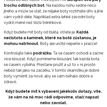
trochu odlišných bot
. Na každou nohu sedne něco
jiného a může se stát, že nějaké boty roztrháte dřív a jiné
vám vydrží déle. Například extra lehké závodní boty
vydrží méně než těžší tréninkové.
Když budete mít boty od bláta, otřete je.
Každá
nečistota a kamínek, které na botě zůstanou, je
mohou natrhnout
. Boty ale určitě neperte v pračce!
Kontrolujte také
podrážku
. Ta se časem ochodí a začne
více klouzat. Když pomineme klouzání, tak každá bota
se časem vyběhá. Přestane pružit a už to v ní prostě
neběží tak jako na začátku. V tomto okamžiku je dobré
boty vyměnit za nové, aby se vám běhalo dobře a
zdravě.
Když budete mít k vybavení jakékoliv dotazy, víte,
že vám na ně moc rádi odpovíme, stačí napsat
nebo zavolat.