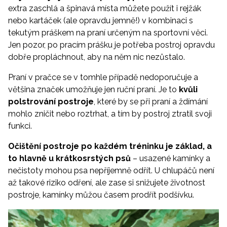
extra zaschlá a špinavá místa můžete použít i rejžák
nebo kartáček (ale opravdu jemně!) v kombinaci s
tekutým práškem na praní určeným na sportovní věci.
Jen pozor, po pracím prášku je potřeba postroj opravdu
dobře propláchnout, aby na něm nic nezůstalo.
Praní v pračce se v tomhle případě nedoporučuje a
většina značek umožňuje jen ruční praní. Je to
kvůli
polstrování postroje
, které by se při praní a ždímání
mohlo zničit nebo roztrhat, a tím by postroj ztratil svoji
funkci.
Očištění postroje po každém tréninku je základ, a
to hlavně u krátkosrstých psů
– usazené kamínky a
nečistoty mohou psa nepříjemně odřít. U chlupáčů není
až takové riziko odření, ale zase si snižujete životnost
postroje, kamínky můžou časem prodřít podšívku.