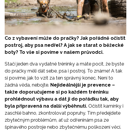
Co z vybavení může do pračky? Jak pořádně očistit
postroj, aby psa nedřel? A jak se starat o běžecké
boty? To vše si povíme v našem průvodci.
Stačí jeden dva vydatné tréninky a máte pocit, že byste
do pračky měli dát sebe, psa i postroj. To známe! A tak
si povíme, jak to vzít za ten správný konec. Není to
žádná věda, nebojte.
Nejideálnější je prevence –
takže doporučujeme si po každém tréninku
prohlédnout výbavu a dát ji do pořádku tak, aby
byla připravená na další výběhnutí.
Očistit kamínky i
zaschlé bahno, zkontrolovat popruhy. Tím předejdete
zbytečným problémům, ať už odřeninám psa ze
špinavého postroje nebo zbytečnému poškození věcí.