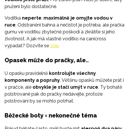
pružení bylo dostatečné.
Vodítka
neperte
,
maximálně je omyjte vodou v
ruce
. Odstranění bahna a nečistot je potřeba, ale pračka
gumu ve vodítku zbytečně poškodí a zkrátíte si jeho
životnost. A jak má vlastně vodítko na canicross
vypadat? Dozvíte se
zde
.
Opasek může do pračky, ale..
U opasku pravidelně
kontrolujte všechny
komponenty a popruhy
. Většinu opasků můžete prát i
v pračce, ale
obvykle je stačí umýt v ruce
. Ty bohatě
polstrované pak do pračky nedávejte, protože
polstrování by se mohlo potrhat.
Běžecké boty = nekonečné téma
Pokud běháte často, měli byste mít
alespoň dva páry