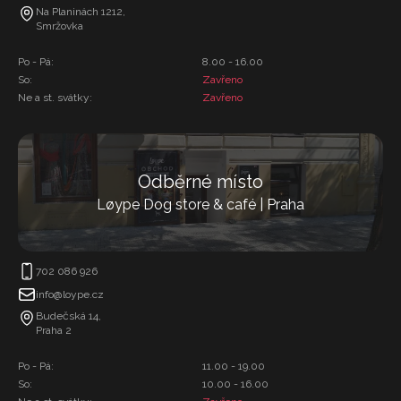
Na Planinách 1212,
Smržovka
Po - Pá:
8.00 - 16.00
So:
Zavřeno
Ne a st. svátky:
Zavřeno
Odběrné místo
Løype Dog store & café | Praha
702 086 926
info@loype.cz
Budečská 14,
Praha 2
Po - Pá:
11.00 - 19.00
So:
10.00 - 16.00