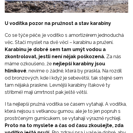
U vodítka pozor na pružnost a stav karabiny
Co se týče péče, je vodítko s amortizérem jednoduchá
věc. Stačí myslet na dvě věci – karabinu a pružení.
Karabinu je dobré sem tam umýt vodou a
zkontrolovat, jestli není nějak poškozená.
Za nás
máme ozkoušeno, že
nejlepší karabiny jsou
hliníkové
, nevíme o žádné, která by praskla. Na rozdíl
od bronzových, kde i když je sebevětší, tak stejně sem
tam nějaká praskne. Levnější karabiny (takové ty
stříbrné) mají úmrtnost pak ještě větší.
I ta nejlepší pružná vodítka se časem vytahají. A vodítka,
která nejsou s vetkanou gumou, ale je to jen popruh s
prostrčeným gumicukem, se vytahají výrazně rychleji.
Proto na to myslete a čas od času zkoušejte, zda
vodítko ještě pruží.
Pro zdraví psa i vaše je dobré, aby