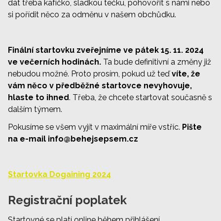
dát třeba kafíčko, sladkou tečku, pohovořit s námi nebo
si pořídit něco za odměnu v našem obchůdku.
Finální startovku zveřejníme ve pátek 15. 11. 2024
ve večerních hodinách.
Ta bude definitivní a změny již
nebudou možné. Proto prosím, pokud už teď
víte, že
vám něco v předběžné startovce nevyhovuje,
hlaste to ihned
. Třeba, že chcete startovat současně s
dalším týmem.
Pokusíme se všem vyjít v maximální míře vstříc.
Pište
na e-mail
info@behejsepsem.cz
Startovka Dogaining 2024
Registrační poplatek
Startovné se platí online během přihlášení.