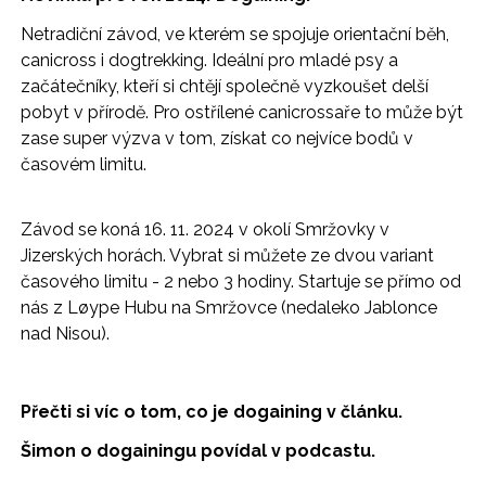
Netradiční závod, ve kterém se spojuje orientační běh,
canicross i dogtrekking. Ideální pro mladé psy a
začátečníky, kteří si chtějí společně vyzkoušet delší
pobyt v přírodě. Pro ostřílené canicrossaře to může být
zase super výzva v tom, získat co nejvíce bodů v
časovém limitu.
Závod se koná 16. 11. 2024 v okolí Smržovky v
Jizerských horách. Vybrat si můžete ze dvou variant
časového limitu - 2 nebo 3 hodiny. Startuje se přímo od
nás z Løype Hubu na Smržovce (nedaleko Jablonce
nad Nisou).
Přečti si víc
o tom, co je dogaining v
článku
.
Šimon o dogainingu povídal v
podcastu
.