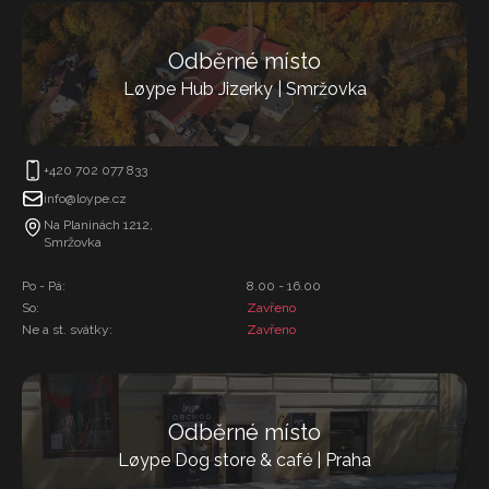
Odběrné místo
Løype Hub Jizerky | Smržovka
+420 702 077 833
info@loype.cz
Na Planinách 1212,
Smržovka
Po - Pá:
8.00 - 16.00
So:
Zavřeno
Ne a st. svátky:
Zavřeno
Odběrné místo
Løype Dog store & café | Praha