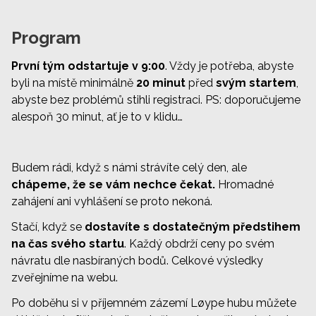
Program
První tým odstartuje v 9:00
. Vždy je potřeba, abyste
byli na místě minimálně
20 minut
před
svým startem
,
abyste bez problémů stihli registraci. PS: doporučujeme
alespoň 30 minut, ať je to v klidu…
Budem rádi, když s námi strávíte celý den, ale
chápeme, že se vám nechce čekat.
Hromadné
zahájení ani vyhlášení se proto nekoná.
Stačí, když se
dostavíte s dostatečným předstihem
na čas svého startu
. Každý obdrží ceny po svém
návratu dle nasbíraných bodů. Celkové výsledky
zveřejníme na webu.
Po doběhu si v příjemném zázemí Løype hubu můžete