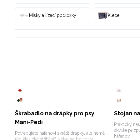
Misky a lízací podložky
Klece
Škrabadlo na drápky pro psy
Stojan n
Mani-Pedi
Praktický nas
skvěle přizp
Potřebujete hafanovi zkrátit drápky, ale nemá
hafanovi.
rád klasické střihání? Nebo se bojíte vy,