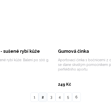
- sušené rybí kůže
Gumová činka
ené rybí kůže. Balení po 100 g.
Aportovací činka s bočnicemi z
se stane skvělým pomocníkem p
perfektního aportu.
Koupit
Koupit
249 Kč
1
2
3
4
5
6