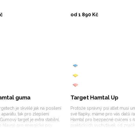
Vybrat variantu
Vybrat variantu
Kč
od 1 890 Kč
amtal guma
Target Hamtal Up
rgetech je skvělé jak na posílení
Protože správný psí atlet musí u
parátu, tak pro zlepšení
své tlapky, máme pro vás další ř
Gumový target je extra stabilní,
Hamtal pro bezpečné cvičení s 
o hlavně pro energické psy.
praktických vychytávek od znač