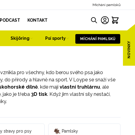
Míchání pamlsků
PODCAST
KONTAKT
Skijöring
Psí sporty
MÍCHÁNÍ PAMLSKŮ
NOVINKY
á vznikla pro všechny, kdo berou svého psa jako
, do přírody a hlavně na sport. V Loype se snaží vše
erskohorské dílně
, kde mají
vlastní
truhlárnu
, ale
, jako je třeba
3D tisk
. Když jim vlastní síly nestačí,
íky.
y stravy pro psy
Pamlsky