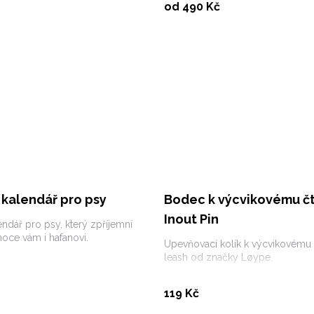
Vybrat variantu
Vybrat variantu
od 490 Kč
 kalendář pro psy
Bodec k výcvikovému čt
Inout Pin
endář pro psy, který zpříjemní
noce vám i hafanovi.
Upevňovací kolík k výcvikovému č
leash od značky Løype.
Koupit
Koupit
119 Kč