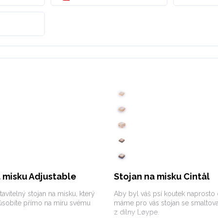
a misku Adjustable
Stojan na misku Cintål
tavitelný stojan na misku, který
Aby byl váš psí koutek naprosto
ůsobíte přímo na míru svému
máme pro vás stojan se smaltov
z dílny Løype.