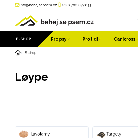
info@behejsepsem.cz
+420 702 077 833
Pro psy
Pro lidi
Canicross
E-SHOP
E-shop
Løype
Hlavolamy
Targety