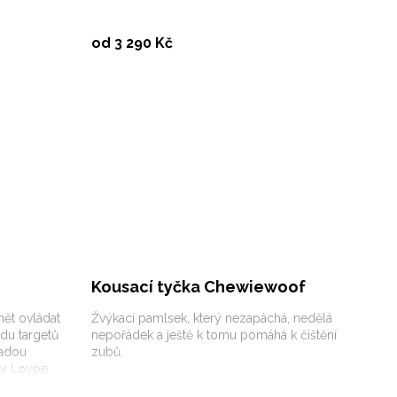
Vybrat variantu
od 3 290 Kč
Kousací tyčka Chewiewoof
mět ovládat
Žvýkací pamlsek, který nezapáchá, nedělá
adu targetů
nepořádek a ještě k tomu pomáhá k čištění
řadou
zubů.
ky Løype.