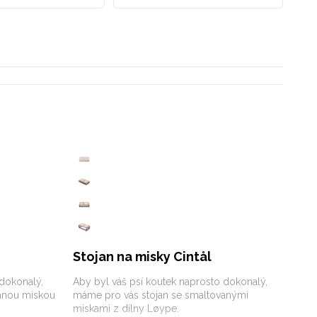
Stojan na misky Cintål
 dokonalý,
Aby byl váš psí koutek naprosto dokonalý,
anou miskou
máme pro vás stojan se smaltovanými
miskami z dílny Løype.