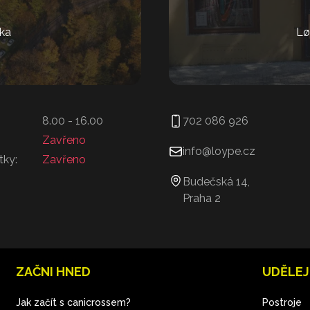
ka
Lø
8.00 - 16.00
702 086 926
Zavřeno
info@loype.cz
tky:
Zavřeno
Budečská 14,
Praha 2
ZAČNI HNED
UDĚLEJ
Jak začít s canicrossem?
Postroje