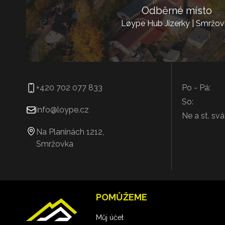
Odběrné místo
Løype Hub Jizerky | Smržov
+420 702 077 833
Po - Pá:
So:
info@loype.cz
Ne a st. svá
Na Planinách 1212,
Smržovka
POMŮŽEME
Můj účet