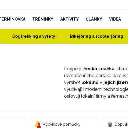
TERMÍNOVKA
TRÉNINKY
AKTIVITY
ČLÁNKY
VIDEA
Dogtrekking a výlety
Bikejöring a scooterjöring
Loype je
česká značka
, kter
rovnocenného parťáka na cesty
vyrábět
lokálně
v
jejich jiz
využívají i moderní technologie
oslovují lokální firmy a řemesln
Výcvikové pomůcky
Doplňk