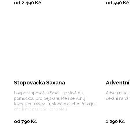
Vybrat variantu
od 2 490 Kč
od 590 Kč
Stopovačka Saxana
Adventní
Loype stopovačka Saxana je skvělou
Adventní kal
pomůckou pro pejskaře, kteří se věnují
čekání na vá
loveckému výcviku, stopám anebo třeba jen
chtějí mít psa pod kontrolou.
Vybrat variantu
od 790 Kč
1 290 Kč