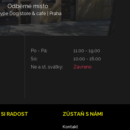
Odběrné místo
ype Dog store & café | Praha
Po - Pá:
11.00 - 19.00
So:
10.00 - 16.00
Ne a st. svátky:
Zavřeno
 SI RADOST
ZŮSTAŇ S NÁMI
Kontakt