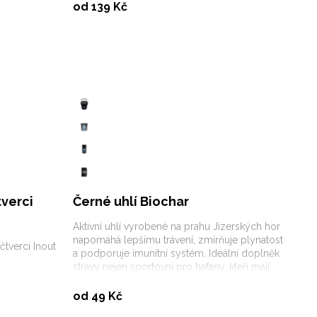
Vybrat variantu
od 139 Kč
verci
Černé uhlí Biochar
Aktivní uhlí vyrobené na prahu Jizerských hor
napomáhá lepšímu trávení, zmírňuje plynatost
tverci Inout
a podporuje imunitní systém. Ideální doplněk
stravy nejen sportovní pro hafany, kteří mají
citlivé zažívání.
Vybrat variantu
od 49 Kč