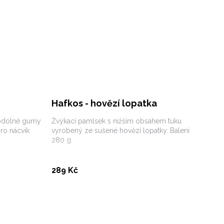
Hafkos - hovězí lopatka
 odolné gumy
Žvýkací pamlsek s nižším obsahem tuku
ro nácvik
vyrobený ze sušené hovězí lopatky. Balení
280 g.
Koupit
289 Kč