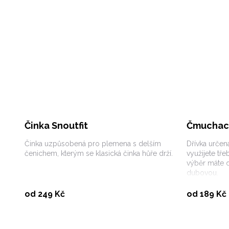
Činka Snoutfit
Čmuchací 
Činka uzpůsobená pro plemena s delším
Dřívka určen
čenichem, kterým se klasická činka hůře drží.
využijete tře
výběr máte 
dubovou.
Vybrat variantu
od 249 Kč
od 189 Kč