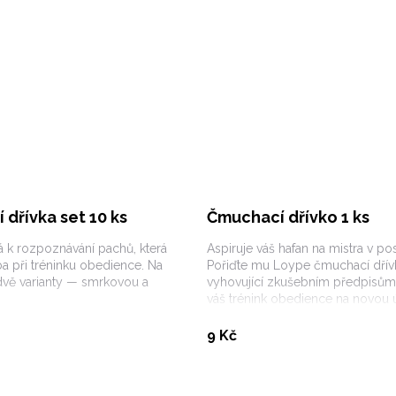
dřívka set 10 ks
Čmuchací dřívko 1 ks
á k rozpoznávání pachů, která
Aspiruje váš hafan na mistra v po
ba při tréninku obedience. Na
Pořiďte mu Loype čmuchací dřívk
dvě varianty — smrkovou a
vyhovující zkušebním předpisům
váš trénink obedience na novou 
Vybrat variantu
Koupit
9 Kč