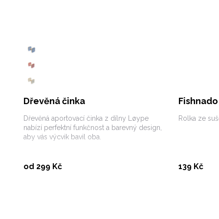
Dřevěná činka
Fishnado 
Dřevěná aportovací činka z dílny Løype
Rolka ze suš
nabízí perfektní funkčnost a barevný design,
aby vás výcvik bavil oba.
Vybrat variantu
od 299 Kč
139 Kč