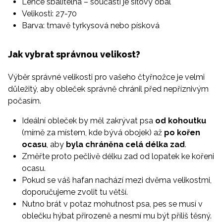
Lehce sbalitelná – součástí je síťový obal
Velikosti: 27-70
Barva: tmavě tyrkysová nebo písková
Jak vybrat správnou velikost?
Výběr správné velikosti pro vašeho čtyřnožce je velmi
důležitý, aby obleček správně chránil před nepříznivým
počasím.
Ideální obleček by měl zakrývat psa
od kohoutku
(mírně za místem, kde bývá obojek) až
po kořen
ocasu
, aby
byla chráněna celá délka zad
.
Změřte proto pečlivě délku zad od lopatek ke kořeni
ocasu.
Pokud se váš hafan nachází mezi dvěma velikostmi,
doporučujeme zvolit tu větší.
Nutno brát v potaz mohutnost psa, pes se musí v
oblečku hýbat přirozeně a nesmí mu být příliš těsný.