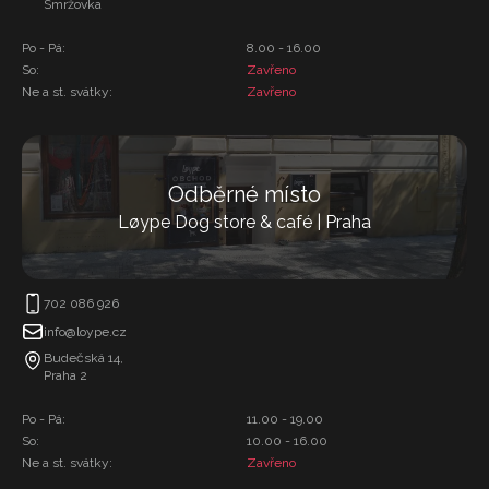
Smržovka
Po - Pá:
8.00 - 16.00
So:
Zavřeno
Ne a st. svátky:
Zavřeno
Odběrné místo
Løype Dog store & café | Praha
702 086 926
info@loype.cz
Budečská 14,
Praha 2
Po - Pá:
11.00 - 19.00
So:
10.00 - 16.00
Ne a st. svátky:
Zavřeno