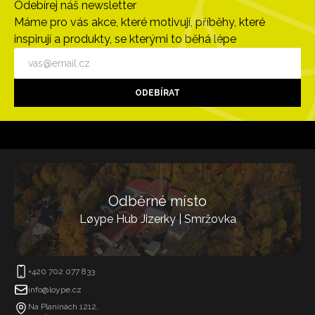
Odebírej náš newsletter
Máme pro vás akce, které motivují, příběhy, které
inspirují a produkty, se kterými to běhá lépe
ODEBÍRAT
Odběrné místo
Løype Hub Jizerky | Smržovka
+420 702 077 833
info@loype.cz
Na Planinách 1212,