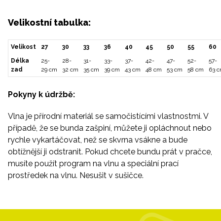
Velikostní tabulka:
Velikost
27
30
33
36
40
45
50
55
60
Délka
25-
28-
31-
33-
37-
42-
47-
52-
57-
zad
29 cm
32 cm
35 cm
39 cm
43 cm
48 cm
53 cm
58 cm
63 
Pokyny k údržbě:
Vlna je přírodní materiál se samočistícími vlastnostmi. V
případě, že se bunda zašpiní, můžete ji opláchnout nebo
rychle vykartáčovat, než se skvrna vsákne a bude
obtížnější ji odstranit. Pokud chcete bundu prát v pračce,
musíte použít program na vlnu a speciální prací
prostředek na vlnu. Nesušit v sušičce.