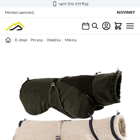
+420 702 077 833
Míchání pamlsků
NOVINKY
E-shop
Pro psy
Oblečky
Mikiny