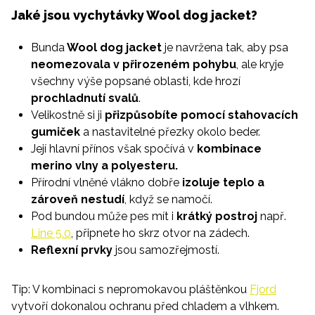
Jaké jsou vychytávky Wool dog jacket?
Bunda
Wool dog jacket
je navržena tak, aby psa
neomezovala v přirozeném pohybu
, ale kryje
všechny výše popsané oblasti, kde hrozí
prochladnutí svalů
.
Velikostně si ji
přizpůsobíte pomocí stahovacích
gumiček
a nastavitelné přezky okolo beder.
Její hlavní přínos však spočívá v
kombinace
merino vlny a polyesteru.
Přírodní vlněné vlákno dobře
izoluje teplo a
zároveň nestudí
, když se namočí.
Pod bundou může pes mít i
krátký
postroj
např.
Line 5.0
, připnete ho skrz otvor na zádech.
Reflexní prvky
jsou samozřejmostí.
Tip: V kombinaci s nepromokavou pláštěnkou
Fjord
vytvoří dokonalou ochranu před chladem a vlhkem.