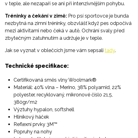
v teple, ale nezapaří se ani při intenzivnějším pohybu.
Tréninky a čekání v zimě:
Pro psí sportovce je bunda
nezbytná na zimní tréninky, obzvlášť když pes odpočívá
mezi aktivitami nebo čeká v autě. Ochrání svaly před
zbytečným zatuhnutím a udržuje je v teple.
Jak se vyznat v oblečcích jsme vám sepsali
tady
.
Technické specifikace:
Certifikovaná směs vlny Woolmark®
Materiál: 40% vlna – Merino, 38% polyamid, 22%
polyester, recyklovaný, mikronové číslo 21,5,
380gr/m2
Výztuhy hypalon, softshell
Hliníkový háček
Reflexní prvky 3M™
Popruhy na nohy