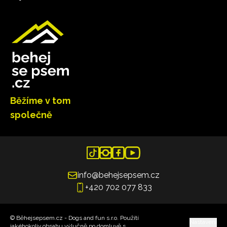
Běžíme v tom
společně
info@behejsepsem.cz
+420 702 077 833
© Běhejsepsem.cz - Dogs and fun s.r.o. Použítí
Nastavení
jakéhokoliv obsahu výlučně po domluvě s