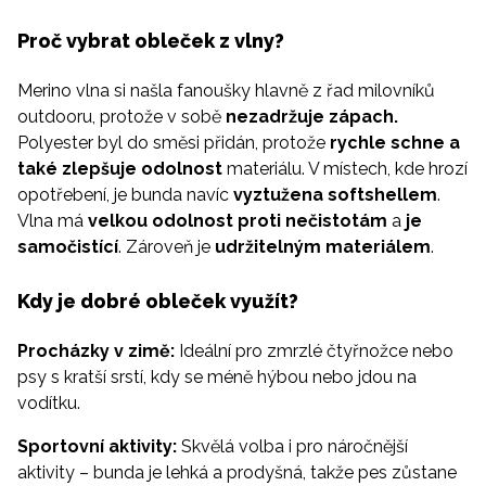
Proč vybrat obleček z vlny?
Merino vlna si našla fanoušky hlavně z řad milovníků
outdooru, protože v sobě
nezadržuje zápach.
Polyester byl do směsi přidán, protože
rychle schne a
také zlepšuje odolnost
materiálu. V místech, kde hrozí
opotřebení, je bunda navíc
vyztužena
softshellem
.
Vlna má
velkou odolnost proti nečistotám
a
je
samočistící
. Zároveň je
udržitelným materiálem
.
Kdy je dobré obleček využít?
Procházky v zimě:
Ideální pro zmrzlé čtyřnožce nebo
psy s kratší srstí, kdy se méně hýbou nebo jdou na
vodítku.
Sportovní aktivity:
Skvělá volba i pro náročnější
aktivity – bunda je lehká a prodyšná, takže pes zůstane