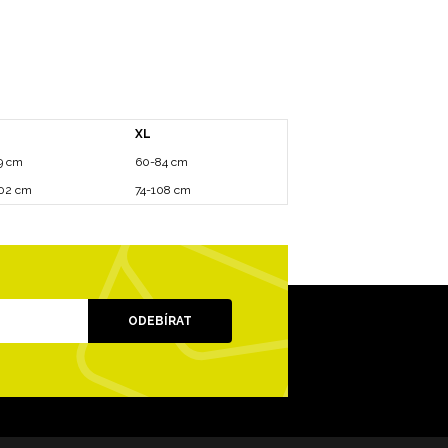
XL
9 cm
60-84 cm
02 cm
74-108 cm
ODEBÍRAT