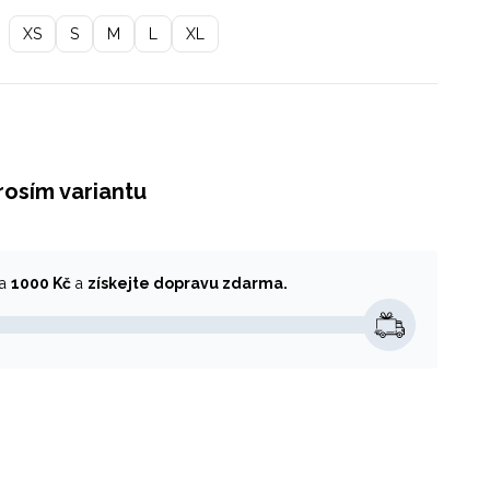
XS
S
M
L
XL
rosím variantu
za
1000 Kč
a
získejte dopravu zdarma.