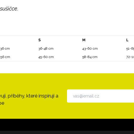
 sušičce.
S
M
L
-36 cm
36-48 cm
43-60 cm
51-6
-56 cm
45-60 cm
58-84 cm
72-1
, příběhy, které inspirují a
pe