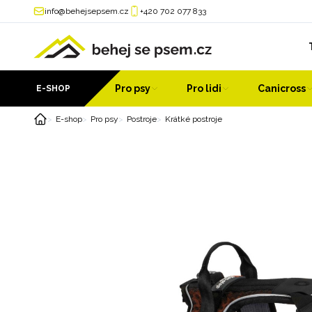
info@behejsepsem.cz
+420 702 077 833
Pro psy
Pro lidi
Canicross
E-SHOP
E-shop
Pro psy
Postroje
Krátké postroje