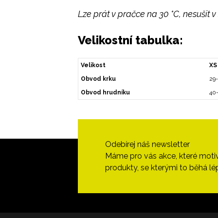
Lze prát v pračce na 30 °C, nesušit v
Velikostní tabulka:
Velikost
XS
Obvod krku
29
Obvod hrudníku
40
Odebírej náš newsletter
Máme pro vás akce, které motivují
produkty, se kterými to běhá lé