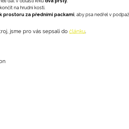
li dát v oblasti krku
dva prsty
.
ončit na hrudní kosti.
k prostoru za předními packami
, aby psa nedřel v podpaží
troj, jsme pro vás sepsali do
článku
.
lon