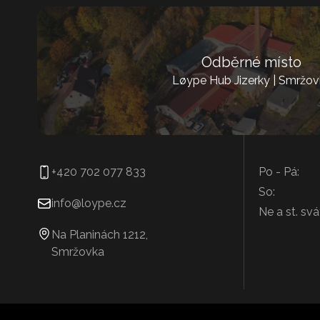
Odběrné místo
Løype Hub Jizerky | Smržov
+420 702 077 833
Po - Pá:
So:
info@loype.cz
Ne a st. svá
Na Planinách 1212,
Smržovka