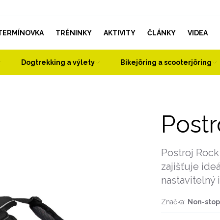
TERMÍNOVKA
TRÉNINKY
AKTIVITY
ČLÁNKY
VIDEA
Dogtrekking a výlety
Bikejöring a scooterjöring
Postr
Postroj Rock
zajišťuje ide
nastavitelný 
Značka:
Non-sto