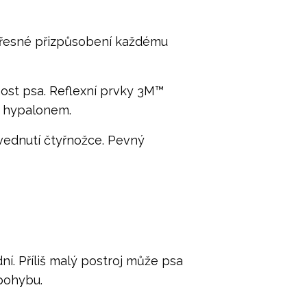
e přesné přizpůsobení každému
nost psa. Reflexní prvky 3M™
ý hypalonem.
vednutí čtyřnožce. Pevný
ní. Příliš malý postroj může psa
 pohybu.