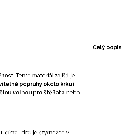
Celý popis
čnost
. Tento materiál zajišťuje
itelné popruhy okolo krku i
ělou volbou pro štěňata
nebo
t, čímž udržuje čtyřnožce v