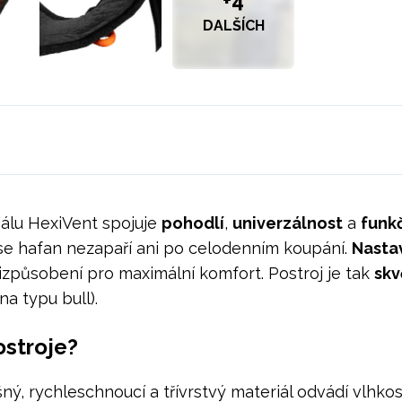
+4
DALŠÍCH
iálu HexiVent spojuje
pohodlí
,
univerzálnost
a
funk
 se hafan nezapaří ani po celodenním koupání.
Nastav
izpůsobení pro maximální komfort. Postroj je tak
skv
a typu bull).
ostroje?
ný, rychleschnoucí a třívrstvý materiál odvádí vlhkos