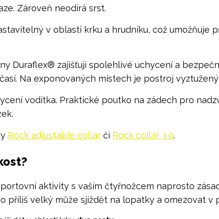
aze. Zároveň neodírá srst.
nastavitelný v oblasti krku a hrudníku, což umožňuj
ny Duraflex® zajišťují spolehlivé uchycení a bezpeč
počasí. Na exponovaných místech je postroj vyztužen
ycení vodítka. Praktické poutko na zádech pro nadz
žek.
ky
Rock adjustable collar
či
Rock collar 3.0
.
ikost?
sportovní aktivity s vaším čtyřnožcem naprosto zásad
co příliš velký může sjíždět na lopatky a omezovat v