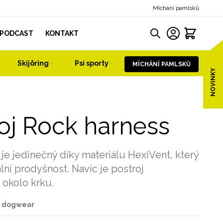
Míchání pamlsků
PODCAST
KONTAKT
Skijöring
Psí sporty
MÍCHÁNÍ PAMLSKŮ
NOVINKY
oj Rock harness
 je jedinečný díky materiálu HexiVent, který
ální prodyšnost. Navíc je postroj
i okolo krku.
p dogwear