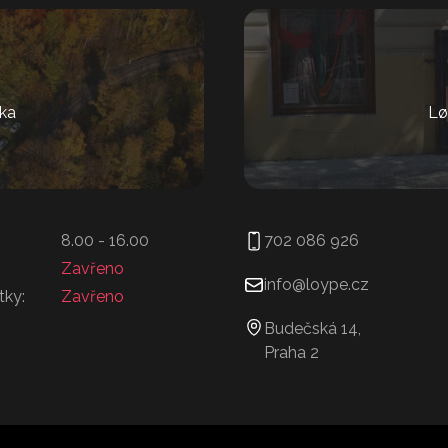
ka
Lø
8.00 - 16.00
702 086 926
Zavřeno
info@loype.cz
tky:
Zavřeno
Budečská 14,
Praha 2