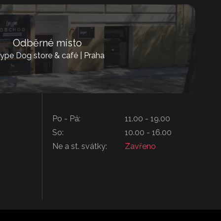
Odběrné místo
ype Dog store & café | Praha
Po - Pá:
11.00 - 19.00
So:
10.00 - 16.00
Ne a st. svátky:
Zavřeno