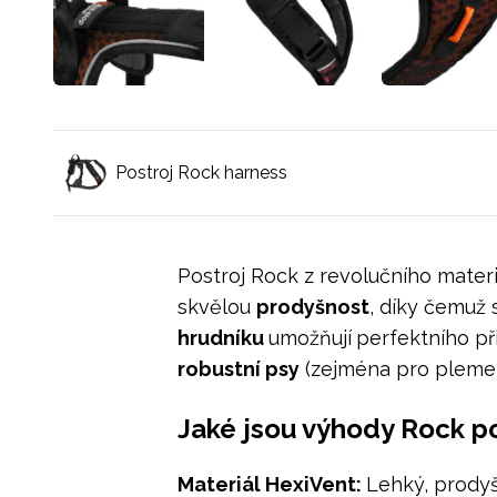
Postroj Rock harness
Postroj Rock z revolučního mater
skvělou
prodyšnost
, díky čemuž
hrudníku
umožňují
perfektního př
robustní psy
(zejména pro plemen
Jaké jsou výhody Rock p
Materiál HexiVent:
Lehký, prodyš