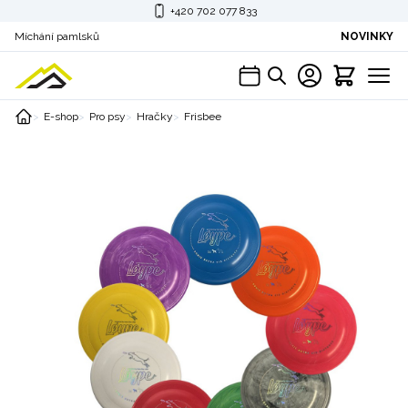
+420 702 077 833
Míchání pamlsků
NOVINKY
E-shop
Pro psy
Hračky
Frisbee