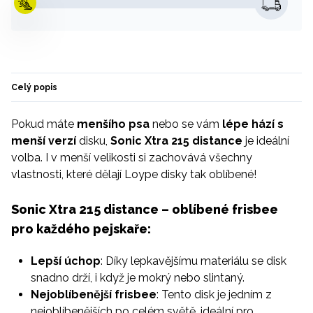
Celý popis
Pokud máte
menšího psa
nebo se vám
lépe hází s
menší verzí
disku,
Sonic Xtra 215 distance
je ideální
volba. I v menší velikosti si zachovává všechny
vlastnosti, které dělají Loype disky tak oblíbené!
Sonic Xtra 215 distance – oblíbené frisbee
pro každého pejskaře:
Lepší úchop
: Díky lepkavějšímu materiálu se disk
snadno drží, i když je mokrý nebo slintaný.
Nejoblíbenější frisbee
: Tento disk je jedním z
nejoblíbenějších po celém světě, ideální pro