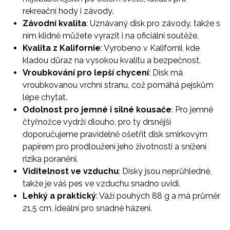
rekreační hody i závody.
Závodní kvalita
: Uznávaný disk pro závody, takže s
ním klidně můžete vyrazit i na oficiální soutěže.
Kvalita z Kalifornie
: Vyrobeno v Kalifornii, kde
kladou důraz na vysokou kvalitu a bezpečnost.
Vroubkování pro lepší chycení
: Disk má
vroubkovanou vrchní stranu, což pomáhá pejskům
lépe chytat.
Odolnost pro jemné i silné kousače
: Pro jemné
čtyřnožce vydrží dlouho, pro ty drsnější
doporučujeme pravidelně ošetřit disk smirkovým
papírem pro prodloužení jeho životnosti a snížení
rizika poranění.
Viditelnost ve vzduchu
: Disky jsou neprůhledné,
takže je váš pes ve vzduchu snadno uvidí.
Lehký a praktický
: Váží pouhých 88 g a má průměr
21,5 cm, ideální pro snadné házení.