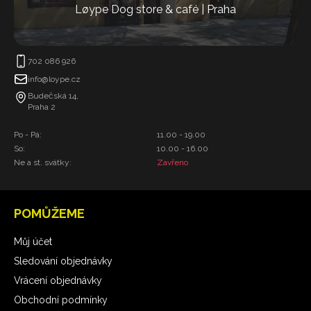
Løype Dog store & café | Praha
702 086 926
info@loype.cz
Budečská 14,
Praha 2
Po - Pá:
11.00 - 19.00
So:
10.00 - 16.00
Ne a st. svátky:
Zavřeno
POMŮŽEME
Můj účet
Sledování objednávky
Vrácení objednávky
Obchodní podmínky