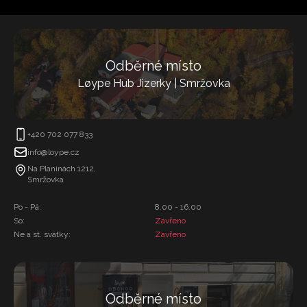
Odběrné místo
Løype Hub Jizerky | Smržovka
+420 702 077 833
info@loype.cz
Na Planinách 1212,
Smržovka
Po - Pá:
8.00 - 16.00
So:
Zavřeno
Ne a st. svátky:
Zavřeno
Odběrné místo