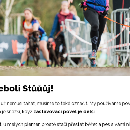
eboli Stůůůj!
ď už nemusí tahat, musíme to také označit. My používáme pov
 je snazší, když
zastavovací povel je delší
.
 u malých plemen prostě stačí přestat běžet a pes s vámi ni