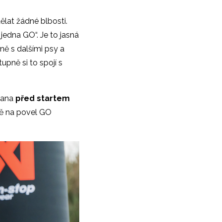
ělat žádné blbosti.
 jedna GO“. Je to jasná
ně s dalšími psy a
upně si to spojí s
fana
před startem
ně na povel GO