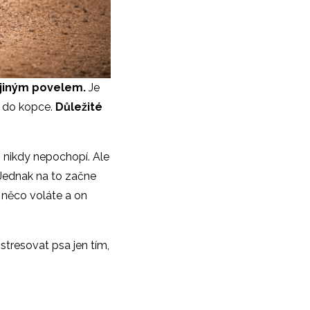
 jiným povelem.
Je
ní do kopce.
Důležité
 nikdy nepochopí. Ale
. Jednak na to začne
 něco voláte a on
stresovat psa jen tím,