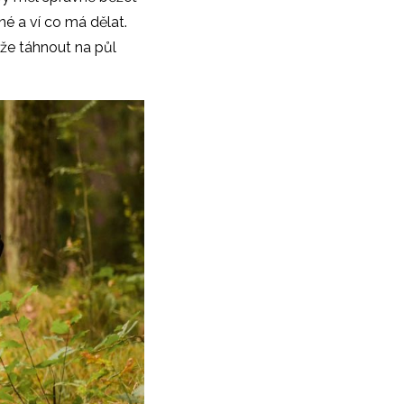
sné a ví co má dělat.
ůže táhnout na půl