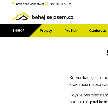
info@behejsepsem.cz
+420 702 077 833
Pro psy
Pro lidi
Canicross
E-SHOP
Komunikace je základ
které musíme psa nauč
Když je pes před námi
budete mít
pod kont