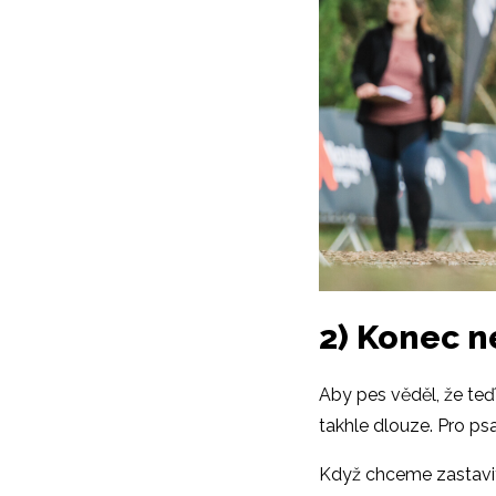
2) Konec n
Aby pes věděl, že te
takhle dlouze. Pro psa
Když chceme zastavit,