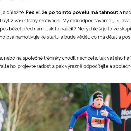
je důležité.
Pes ví, že po tomto povelu má táhnout
a ned
l být z vaší strany motivační. My rádi odpočítáváme „Tři, dva,
es běžet před námi. Jak to naučit? Nejrychlejší je to ve skupi
eho psa namotivuje ke startu a bude vědět, co má dělat a post
, nebo na společné tréninky chodit nechcete, tak vašeho ha
valte ho, projevte radost a pak výrazně odpočítejte a společ