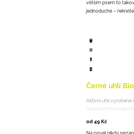
větším psem to taková
jednoduché – řekněte
Černé uhlí Bi
Aktivní uhlí vyrobené
Jizerských hor napo
lepšímu trávení, zmírň
Vybrat vari
od 49 Kč
plynatost a podporuje
Na povel nikdy nezapo