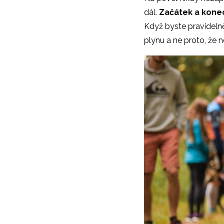
systém. Ideální dopln
dál.
Začátek a konec
nejen sportovní pro ha
Když byste pravidelně
mají citlivé zažívání.
plynu a ne proto, že n