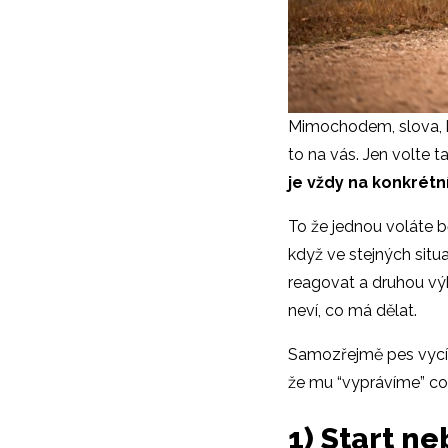
Mimochodem, slova, k
to na vás. Jen volte t
je vždy na konkrétní
To že jednou voláte 
když ve stejných situa
reagovat a druhou výh
neví, co má dělat.
Samozřejmě pes vycítí
že mu “vyprávíme” co
1) Start ne