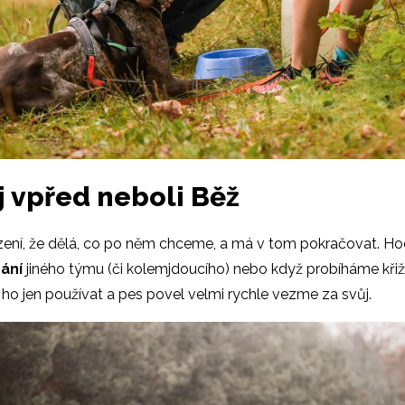
j vpřed neboli Běž
zení, že dělá, co po něm chceme, a má v tom pokračovat. Ho
hání
jiného týmu (či kolemjdoucího) nebo když probíháme křiž
čí ho jen používat a pes povel velmi rychle vezme za svůj.