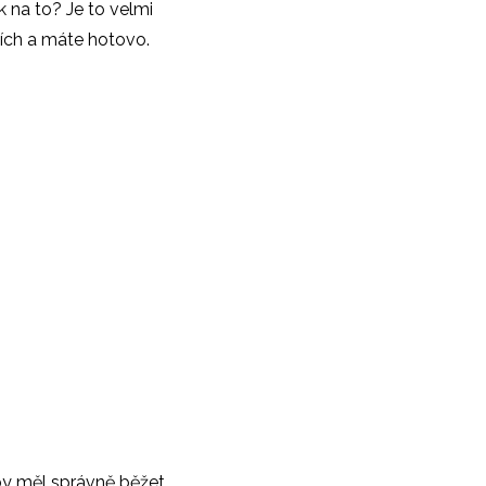
k na to? Je to velmi
ních a máte hotovo.
by měl správně běžet