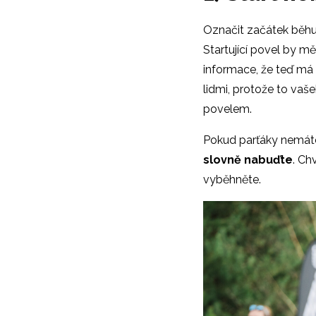
Označit začátek běhu 
Startující povel by mě
informace, že teď má p
lidmi, protože to vaš
povelem.
Pokud parťáky nemáte
slovně nabuďte
. Ch
vyběhněte.