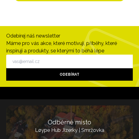
Odebírej náš newsletter
Máme pro vás akce, které motivují, příběhy, které
inspirují a produkty, se kterými to běhá lépe
ODEBÍRAT
Odběrné místo
Løype Hub Jizerky | Smržovka