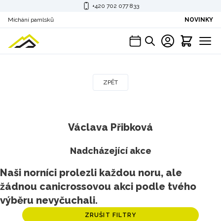
+420 702 077 833
Míchání pamlsků
NOVINKY
ZPĚT
Václava Přibková
Nadcházející akce
Naši norníci prolezli každou noru, ale
žádnou canicrossovou akci podle tvého
výběru nevyčuchali.
ZRUŠIT FILTRY