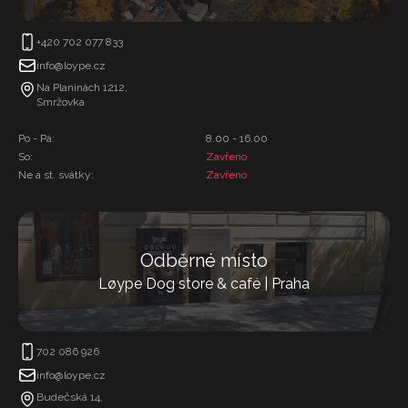
+420 702 077 833
info@loype.cz
Na Planinách 1212,
Smržovka
Po - Pá:
8.00 - 16.00
So:
Zavřeno
Ne a st. svátky:
Zavřeno
Odběrné místo
Løype Dog store & café | Praha
702 086 926
info@loype.cz
Budečská 14,