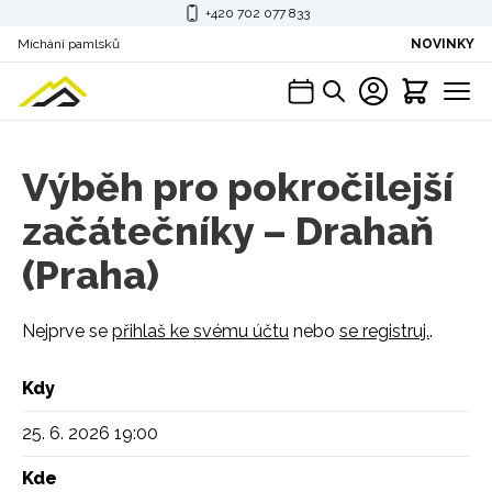
+420 702 077 833
Míchání pamlsků
NOVINKY
Výběh pro pokročilejší
začátečníky – Drahaň
(Praha)
Nejprve se
přihlaš ke svému účtu
nebo
se registruj.
.
Kdy
25. 6. 2026 19:00
Kde