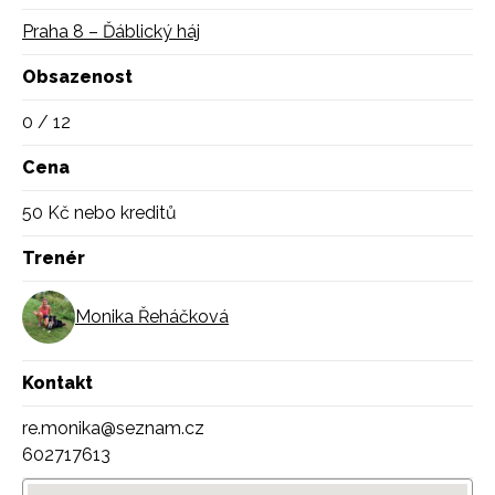
Praha 8 –⁠ Ďáblický háj
Obsazenost
0 / 12
Cena
50 Kč nebo kreditů
Trenér
Monika Řeháčková
Kontakt
re.monika@seznam.cz
602717613