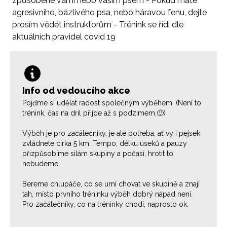
způsobené vámi nebo vaším psem - Pokud máte
agresivního, bázlivého psa, nebo háravou fenu, dejte
prosím vědět instruktorům - Trénink se řídi dle
aktuálních pravidel covid 19
Info od vedoucího akce
Pojďme si udělat radost společným výběhem. (Není to
trénink, čas na dril přijde až s podzimem.🙂)
Výběh je pro začátečníky, je ale potřeba, ať vy i pejsek
zvládnete cirka 5 km. Tempo, délku úseků a pauzy
přizpůsobíme silám skupiny a počasí, hrotit to
nebudeme.
Bereme chlupáče, co se umí chovat ve skupině a znají
tah, místo prvního tréninku výběh dobrý nápad není.
Pro začátečníky, co na tréninky chodí, naprosto ok.