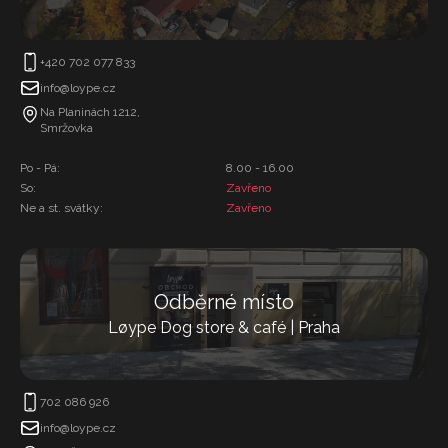
+420 702 077 833
info@loype.cz
Na Planinách 1212,
Smržovka
Po - Pá:
8.00 - 16.00
So:
Zavřeno
Ne a st. svátky:
Zavřeno
Odběrné místo
Løype Dog store & café | Praha
702 086 926
info@loype.cz