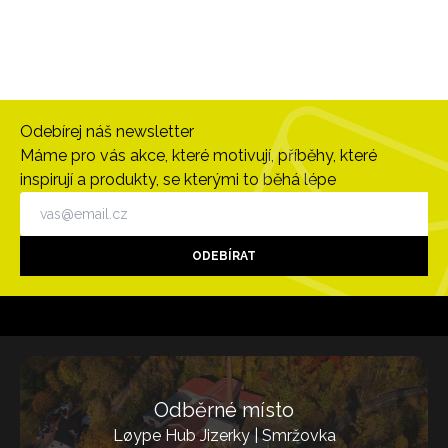
Odebírej náš newsletter
Máme pro vás akce, které motivují, příběhy, které
inspirují a produkty, se kterými to běhá lépe
ODEBÍRAT
Odběrné místo
Løype Hub Jizerky | Smržovka