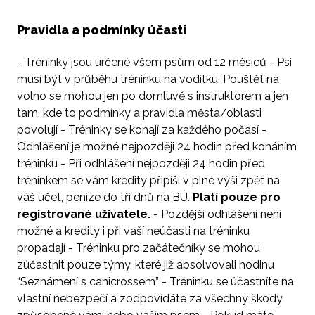
Pravidla a podmínky účasti
- Tréninky jsou určené všem psům od 12 měsíců - Psi
musí být v průběhu tréninku na vodítku. Pouštět na
volno se mohou jen po domluvě s instruktorem a jen
tam, kde to podmínky a pravidla města/oblasti
povolují - Tréninky se konají za každého počasí -
Odhlášení je možné nejpozději 24 hodin před konáním
tréninku - Při odhlášení nejpozději 24 hodin před
tréninkem se vám kredity připíší v plné výši zpět na
váš účet, peníze do tří dnů na BÚ.
Platí pouze pro
registrované uživatele.
- Pozdější odhlášení není
možné a kredity i při vaší neúčasti na tréninku
propadají - Tréninku pro začátečníky se mohou
zúčastnit pouze týmy, které již absolvovali hodinu
“Seznámení s canicrossem” - Tréninku se účastníte na
vlastní nebezpečí a zodpovídáte za všechny škody