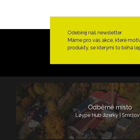
Odebírej náš newsletter
Máme pro vás akce, které motivují
produkty, se kterými to běhá lé
Odběrné místo
Løype Hub Jizerky | Smržov