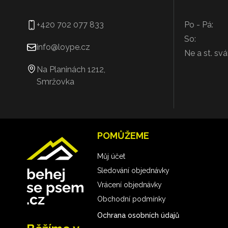
+420 702 077 833
Po - Pá:
So:
info@loype.cz
Ne a st. svá
Na Planinách 1212,
Smržovka
POMŮŽEME
Můj účet
Sledování objednávky
Vrácení objednávky
Obchodní podmínky
Ochrana osobních údajů