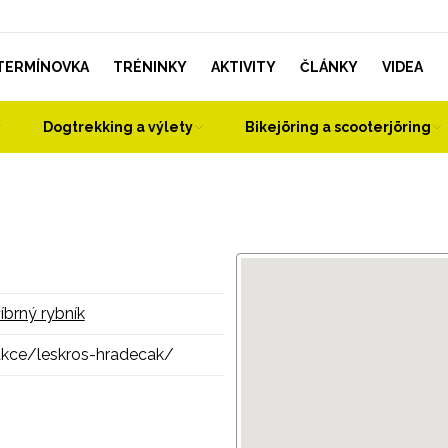
TERMÍNOVKA
TRÉNINKY
AKTIVITY
ČLÁNKY
VIDEA
Dogtrekking a výlety
Bikejöring a scooterjöring
íbrný rybník
akce/leskros-hradecak/