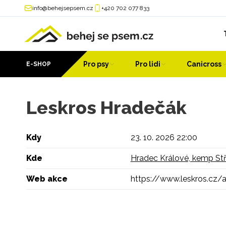
info@behejsepsem.cz
+420 702 077 833
Pro psy
Pro lidi
Canicross
E-SHOP
Leskros Hradečák
Kdy
23. 10. 2026 22:00
Kde
Hradec Králové, kemp Stř
Web akce
https://www.leskros.cz/