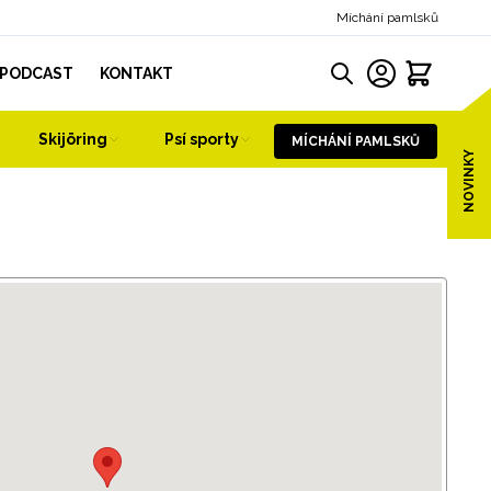
Míchání pamlsků
PODCAST
KONTAKT
Skijöring
Psí sporty
MÍCHÁNÍ PAMLSKŮ
NOVINKY