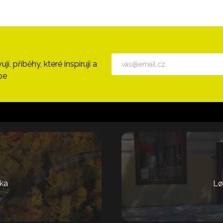
, příběhy, které inspirují a
pe
ka
Lø