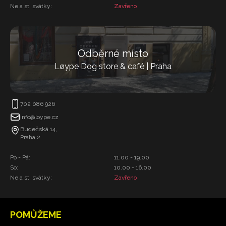
Ne a st. svátky:
Zavřeno
Odběrné místo
Løype Dog store & café | Praha
702 086 926
info@loype.cz
Budečská 14,
Praha 2
Po - Pá:
11.00 - 19.00
So:
10.00 - 16.00
Ne a st. svátky:
Zavřeno
POMŮŽEME