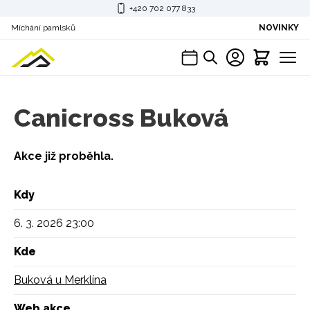
+420 702 077 833
Míchání pamlsků
NOVINKY
Canicross Buková
Akce již proběhla.
Kdy
6. 3. 2026 23:00
Kde
Buková u Merklína
Web akce