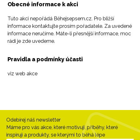
Obecné informace k akci
Tuto akci nepořádá Běhejsepsem.cz. Pro bližší
informace kontaktujte prosím pořadatele. Za uvedené
informace neručíme. Máte-li přesnější informace, moc
rádi je zde uvedeme.
Pravidla a podmínky účasti
viz web akce
Odebírej náš newsletter
Máme pro vás akce, které motivují, příběhy, které
inspirují a produkty, se kterými to běhá lépe