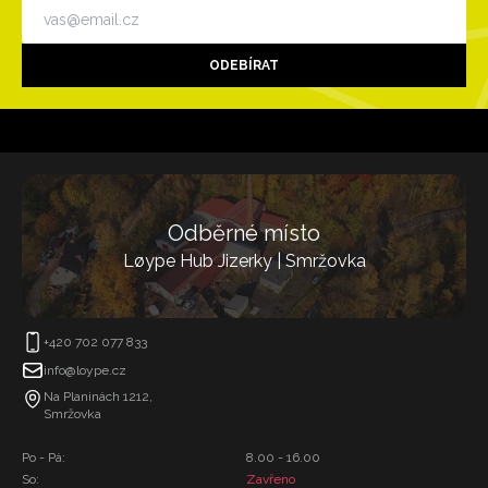
ODEBÍRAT
Odběrné místo
Løype Hub Jizerky | Smržovka
+420 702 077 833
info@loype.cz
Na Planinách 1212,
Smržovka
Po - Pá:
8.00 - 16.00
So:
Zavřeno