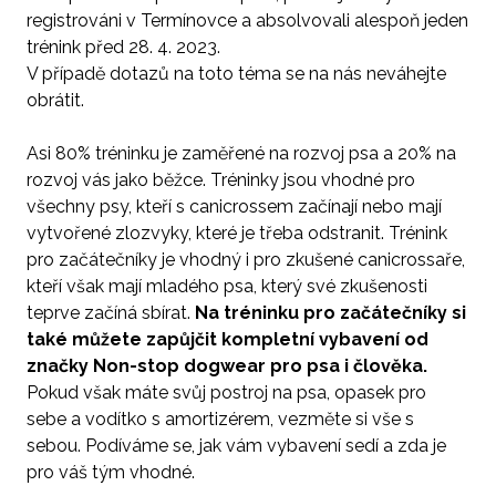
registrováni v Termínovce a absolvovali alespoň jeden
trénink před 28. 4. 2023.
V případě dotazů na toto téma se na nás neváhejte
obrátit.
Asi 80% tréninku je zaměřené na rozvoj psa a 20% na
rozvoj vás jako běžce. Tréninky jsou vhodné pro
všechny psy, kteří s canicrossem začínají nebo mají
vytvořené zlozvyky, které je třeba odstranit. Trénink
pro začátečníky je vhodný i pro zkušené canicrossaře,
kteří však mají mladého psa, který své zkušenosti
teprve začíná sbírat.
Na tréninku pro začátečníky si
také můžete zapůjčit kompletní vybavení od
značky Non-stop dogwear pro psa i člověka.
Pokud však máte svůj postroj na psa, opasek pro
sebe a vodítko s amortizérem, vezměte si vše s
sebou. Podíváme se, jak vám vybavení sedí a zda je
pro váš tým vhodné.