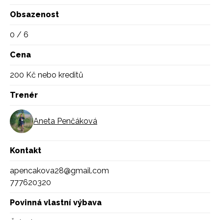
Obsazenost
0 / 6
Cena
200 Kč nebo kreditů
Trenér
Aneta Penčáková
Kontakt
apencakova28@gmail.com
777620320
Povinná vlastní výbava