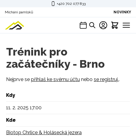
+420 702 077 833
Míchání pamlsků
NOVINKY
Trénink pro
začátečníky - Brno
Nejprve se
přihlaš ke svému účtu
nebo
se registruj.
.
Kdy
11. 2. 2025 17:00
Kde
Biotop Chrlice & Holásecká jezera