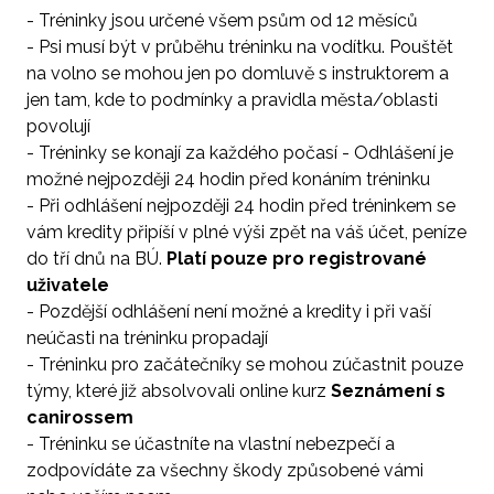
- Tréninky jsou určené všem psům od 12 měsíců
- Psi musí být v průběhu tréninku na vodítku. Pouštět
na volno se mohou jen po domluvě s instruktorem a
jen tam, kde to podmínky a pravidla města/oblasti
povolují
- Tréninky se konají za každého počasí - Odhlášení je
možné nejpozději 24 hodin před konáním tréninku
- Při odhlášení nejpozději 24 hodin před tréninkem se
vám kredity připíší v plné výši zpět na váš účet, peníze
do tří dnů na BÚ.
Platí pouze pro registrované
uživatele
- Pozdější odhlášení není možné a kredity i při vaší
neúčasti na tréninku propadají
- Tréninku pro začátečníky se mohou zúčastnit pouze
týmy, které již absolvovali online kurz
Seznámení s
canirossem
- Tréninku se účastníte na vlastní nebezpečí a
zodpovídáte za všechny škody způsobené vámi