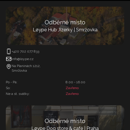
Odběrné místo
Løype Hub Jizerky | Smržovka
+420 702 077 833
info@loype.cz
Na Planinách 1212,
Smržovka
Po - Pá:
8.00 - 16.00
So:
Zavřeno
Ne a st. svátky:
Zavřeno
Odběrné místo
Løype Dog store & café | Praha