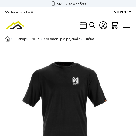
+420 702 077 833
Míchání pamlsků
NOVINKY
E-shop
Pro lidi
Oblečení pro pejskaře
Trička