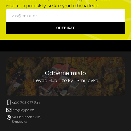
inspirují a produkty, se kterými to běhá lépe
ODEBÍRAT
Odběrné místo
Løype Hub Jizerky | Smržovka
+420 702 077 833
info@loype.cz
Na Planinách 1212,
Smržovka