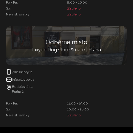
Po - Pá:
8.00 - 16.00
So:
Zavřeno
Ne a st. svátky:
Zavřeno
Odběrné místo
Løype Dog store & café | Praha
702 086 926
info@loype.cz
Budečská 14,
Praha 2
Po - Pá:
11.00 - 19.00
So:
10.00 - 16.00
Ne a st. svátky:
Zavřeno