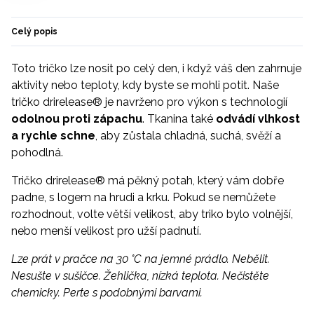
Celý popis
Toto tričko lze nosit po celý den, i když váš den zahrnuje
aktivity nebo teploty, kdy byste se mohli potit. Naše
tričko drirelease® je navrženo pro výkon s technologií
odolnou proti zápachu
. Tkanina také
odvádí vlhkost
a rychle schne
, aby zůstala chladná, suchá, svěží a
pohodlná.
Tričko drirelease® má pěkný potah, který vám dobře
padne, s logem na hrudi a krku. Pokud se nemůžete
rozhodnout, volte větší velikost, aby triko bylo volnější,
nebo menší velikost pro užší padnutí.
Lze prát v pračce na 30 °C na jemné prádlo. Nebělit.
Nesušte v sušičce. Žehlička, nízká teplota. Nečistěte
chemicky. Perte s podobnými barvami.