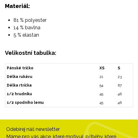
Materiál:
81 % polyester
14 % bavlna
5 % elastan
Velikostní tabulka:
Pánské tričko
XS
S
Délka rukávu
21
23
Délka rtrička
54
67
1/2 hrudníku
45
46
1/2 spodního lemu
45
46
Odebírej náš newsletter
Máme pro vás akce, které motivují, příběhy, které