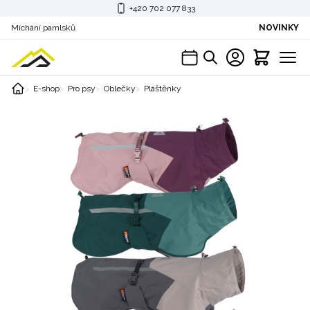
+420 702 077 833
Míchání pamlsků
NOVINKY
E-shop
Pro psy
Oblečky
Pláštěnky