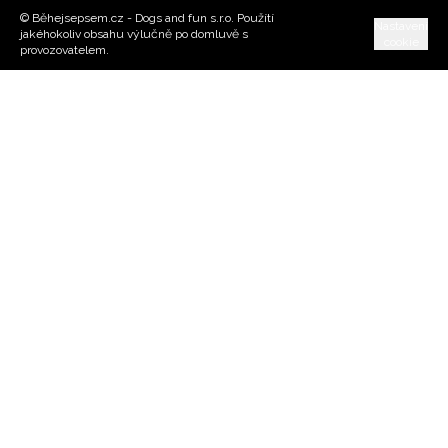
© Běhejsepsem.cz - Dogs and fun s.r.o. Použítí
Nastavení
jakéhokoliv obsahu výlučně po domluvě s
cookie
provozovatelem.