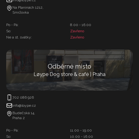
Na Planinách 1212,
Smržovka
Po - Pá:
8.00 - 16.00
So:
Zavřeno
Ne a st. svátky:
Zavřeno
Odběrné místo
Løype Dog store & café | Praha
702 086 926
info@loype.cz
Budečská 14,
Praha 2
Po - Pá:
11.00 - 19.00
So:
10.00 - 16.00