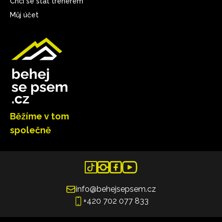
Chci se stát trenérem
Můj účet
Běžíme v tom
společně
info@behejsepsem.cz
+420 702 077 833