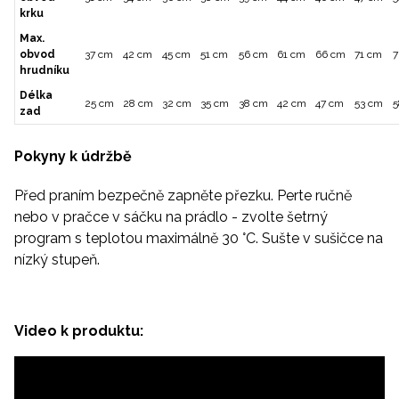
krku
Max.
obvod
37 cm
42 cm
45 cm
51 cm
56 cm
61 cm
66 cm
71 cm
7
hrudníku
Délka
25 cm
28 cm
32 cm
35 cm
38 cm
42 cm
47 cm
53 cm
5
zad
Pokyny k údržbě
Před praním bezpečně zapněte přezku. Perte ručně
nebo v pračce v sáčku na prádlo - zvolte šetrný
program s teplotou maximálně 30 °C. Sušte v sušičce na
nízký stupeň.
Video k produktu: