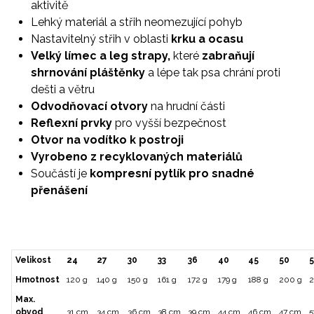
aktivitě
Lehký materiál a střih neomezující pohyb
Nastavitelný střih v oblasti
krku a ocasu
Velký límec a leg strapy,
které
zabraňují
shrnování pláštěnky
a lépe tak psa chrání proti
dešti a větru
Odvodňovací otvory
na hrudní části
Reflexní prvky
pro vyšší bezpečnost
Otvor na vodítko k postroji
Vyrobeno z recyklovaných materiálů
Součástí je
kompresní pytlík pro snadné
přenášení
Velikost
24
27
30
33
36
40
45
50
5
Hmotnost
120 g
140 g
150 g
161 g
172 g
179 g
188 g
200 g
2
Max.
obvod
31 cm
34 cm
36 cm
38 cm
39 cm
44 cm
46 cm
47 cm
5