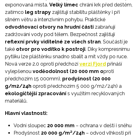
exponovaná místa.
Velký límec
chrání krk před deštěm,
zatímco
leg strapy
zajišťují stabilitu pláštěnky i při
silném větru a intenzivním pohybu. Praktické
odvodňovací otvory na hrudní části
zabraňují
zadržování vody pod tělem. Bezpečnost zajišťují
reflexní prvky viditelné ze všech stran
. Součástí je
také
otvor pro vodítko k postroji
. Díky kompresnímu
pytlíku lze pláštěnku snadno sbalit a mít vždy po ruce.
Nová verze 2.0 oproti předchozí
verzi Fjord
přináší
vylepšenou
voděodolnost (20 000 mm o
proti
předchozím 15 000mm),
prodyšnost (20 000
g/m2/24h
oproti předchozím 5 000 g/m2/24h) a
ekologičtější zpracování
s využitím recyklovaných
materiálů.
Hlavní vlastnosti:
Vodní sloupec
20 000 mm
– ochrana v dešti i sněhu
Prodyšnost
20 000 g/m²/24h
– odvod vlhkosti při