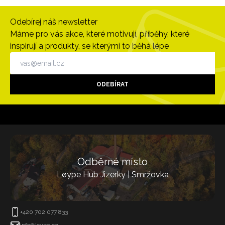
Odebírej náš newsletter
Máme pro vás akce, které motivují, příběhy, které
inspirují a produkty, se kterými to běhá lépe
ODEBÍRAT
Odběrné místo
Løype Hub Jizerky | Smržovka
+420 702 077 833
info@loype.cz