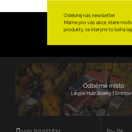
Odebírej náš newsletter
Máme pro vás akce, které motivují
produkty, se kterými to běhá lé
Odběrné místo
Løype Hub Jizerky | Smržov
+420 702 077 833
Po - Pá: