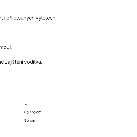
 i při dlouhých výletech.
jmout.
 zajištění vodítka.
L
85-165 cm
80 cm