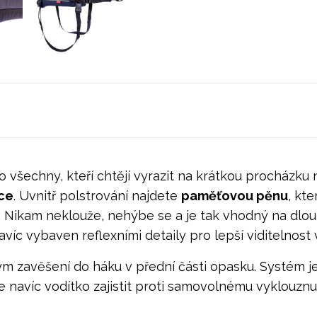
ro všechny, kteří chtějí vyrazit na krátkou procházk
ce
. Uvnitř polstrování najdete
paměťovou pěnu
, kt
. Nikam neklouže, nehýbe se a je tak vhodný na dlou
navíc vybaven reflexními detaily pro lepší viditelnost
m zavěšení do háku v přední části opasku. Systém je
avíc vodítko zajistit proti samovolnému vyklouznut