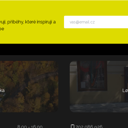
, příběhy, které inspirují a
pe
ka
Lø
8.00 - 16.00
702 086 926