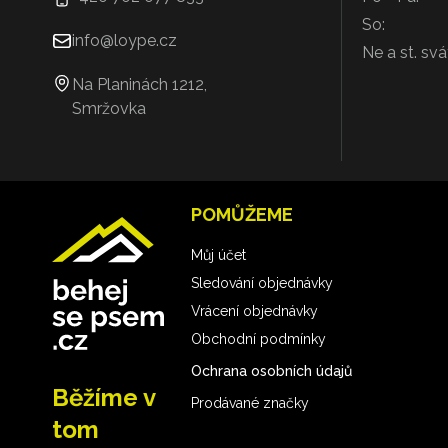
So:
info@loype.cz
Ne a st. svá
Na Planinách 1212,
Smržovka
POMŮŽEME
Můj účet
Sledování objednávky
Vrácení objednávky
Obchodní podmínky
Ochrana osobních údajů
Běžíme v
Prodávané značky
tom