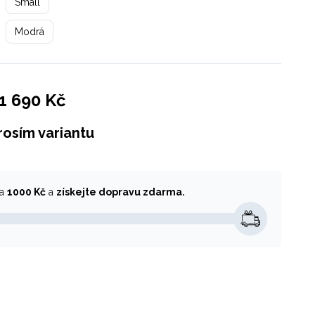
Small
Modrá
1 690 Kč
rosím variantu
za
1000 Kč
a
získejte dopravu zdarma.