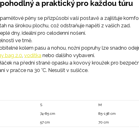
 pohodlný a praktický pro každou túru
 paměťové pěny se přizpůsobí vaší postavě a zajišťuje komfort
ah na širokou plochu, což odstraňuje napětí z vašich zad.
eplé dny, ideální pro celodenní nošení.
elnosti ve tmě.
ůsobitelné kolem pasu a nohou, nožní popruhy lze snadno ode
y bag 2.0
,
vodítka
nebo dalšího vybavení.
áček na přední straně opasku a kovový kroužek pro bezpečné
í v pračce na 30 °C. Nesušit v sušičce.
S
M
74-85 cm
85-138 cm
57 cm
70 cm