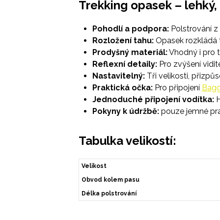
Trekking opasek – lehký,
Pohodlí a podpora:
Polstrování z
Rozložení tahu:
Opasek rozkládá t
Prodyšný materiál:
Vhodný i pro t
Reflexní detaily:
Pro zvýšení vidit
Nastavitelný:
Tři velikosti, přizp
Praktická očka:
Pro připojení
Bagg
Jednoduché připojení vodítka:
H
Pokyny k údržbě:
pouze jemné pran
Tabulka velikostí:
Velikost
Obvod kolem pasu
Délka polstrování