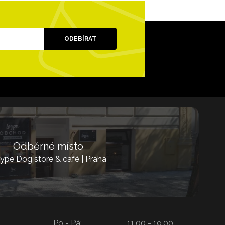
ODEBÍRAT
Odběrné místo
ype Dog store & café | Praha
Po - Pá:
11.00 - 19.00