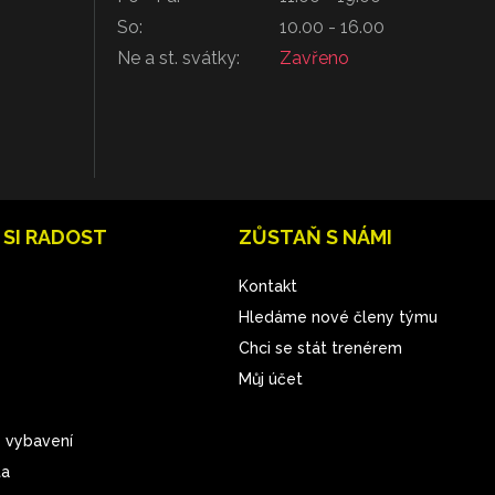
So:
10.00 - 16.00
Ne a st. svátky:
Zavřeno
 SI RADOST
ZŮSTAŇ S NÁMI
Kontakt
Hledáme nové členy týmu
Chci se stát trenérem
Můj účet
 vybavení
ta