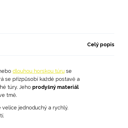
Celý popis
u nebo
dlouhou horskou túru
se
erá se přizpůsobí každé postavě a
hé túry. Jeho
prodyšný materiál
 ve tmě.
 velice jednoduchý a rychlý.
í.