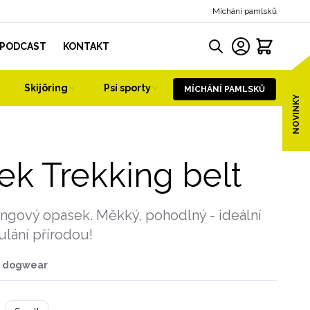
Míchání pamlsků
PODCAST
KONTAKT
Skijöring
Psí sporty
MÍCHÁNÍ PAMLSKŮ
NOVINKY
k Trekking belt
ingový opasek. Měkký, pohodlný - ideální
ulání přírodou!
p dogwear