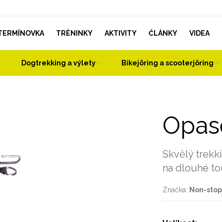
TERMÍNOVKA
TRÉNINKY
AKTIVITY
ČLÁNKY
VIDEA
Dogtrekking a výlety
Bikejöring a scooterjöring
Opase
Skvělý trekk
na dlouhé to
Značka:
Non-sto