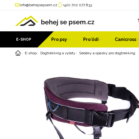
info@behejsepsem.cz
+420 702 077 833
Pro psy
Pro lidi
Canicross
E-SHOP
E-shop
Dogtrekking a výlety
Sedáky a opasky pro dogtrekking