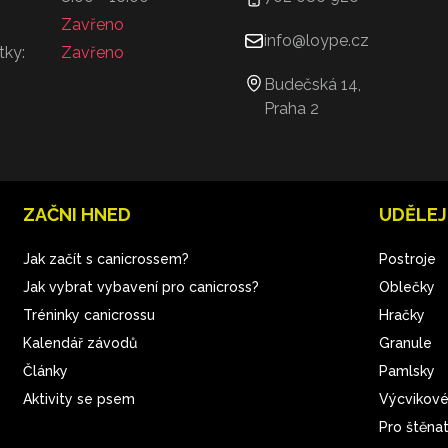
Zavřeno
info@loype.cz
tky:
Zavřeno
Budečská 14,
Praha 2
ZAČNI HNED
UDĚLEJ
Jak začít s canicrossem?
Postroje
Jak vybrat vybavení pro canicross?
Oblečky
Tréninky canicrossu
Hračky
Kalendář závodů
Granule
Články
Pamlsky
Aktivity se psem
Výcvikové
Pro štěna