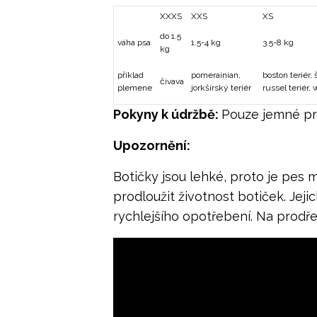
XXXS
XXS
XS
do 1.5
váha psa
1.5-4 kg
3.5-8 kg
kg
příklad
pomerainian,
boston teriér, 
čivava
plemene
jorkšírský teriér
russel teriér,
Pokyny k údržbě:
Pouze jemné pra
Upozornění:
Botičky jsou lehké, proto je pes 
prodloužit životnost botiček. Jeji
rychlejšího opotřebení. Na prodř