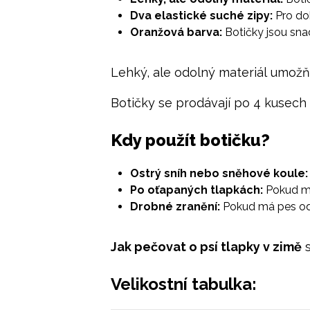
Dva elastické suché zipy:
Pro dok
Oranžová barva:
Botičky jsou snad
Lehký, ale odolný materiál umožň
Botičky se prodávají po 4 kusech 
Kdy použít botičku?
Ostrý sníh nebo sněhové koule:
Po oťapaných tlapkách:
Pokud má
Drobné zranění:
Pokud má pes odě
Jak pečovat o psí tlapky v zimě
s
Velikostní tabulka: