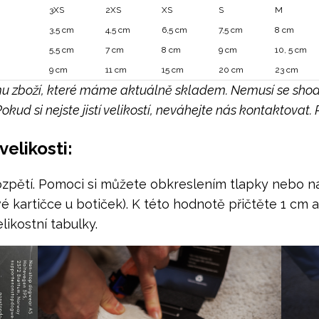
3XS
2XS
XS
S
M
3,5 cm
4,5 cm
6,5 cm
7,5 cm
8 cm
5,5 cm
7 cm
8 cm
9 cm
10, 5 cm
9 cm
11 cm
15 cm
20 cm
23 cm
 zboží, které máme aktuálně skladem. Nemusí se shodov
ud si nejste jistí velikostí, neváhejte nás kontaktovat.
elikosti:
rozpětí. Pomoci si můžete obkreslením tlapky nebo 
 kartičce u botiček). K této hodnotě přičtěte 1 cm 
likostní tabulky.