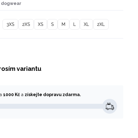
p dogwear
3XS
2XS
XS
S
M
L
XL
2XL
rosím variantu
za
1000 Kč
a
získejte dopravu zdarma.