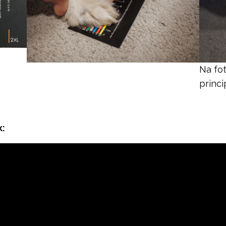
Na fot
princi
k: