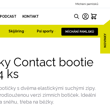
Míchání pamlsků
PODCAST
KONTAKT
Skijöring
Psí sporty
MÍCHÁNÍ PAMLSKŮ
NOVINKY
ky Contact bootie
4 ks
botičky s dvěma elastickými suchými zipy.
rodlouženou verzi zimních botiček. Ideální
a sněhu, třeba na běžky.