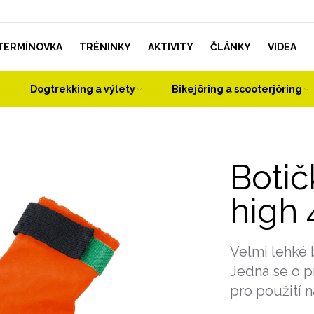
TERMÍNOVKA
TRÉNINKY
AKTIVITY
ČLÁNKY
VIDEA
Dogtrekking a výlety
Bikejöring a scooterjöring
Botič
high 
Velmi lehké 
Jedná se o p
pro použití n