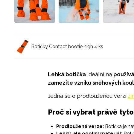
Botičky Contact bootie high 4 ks
Lehká botička
ideální na
používá
zamezíte vzniku sněhových koul
Jedná se o prodlouženou verzi
zi
Proč si vybrat právě tyto
Prodloužená verze:
Botička je nav
Lehký, ale odolný materiál:
Botič