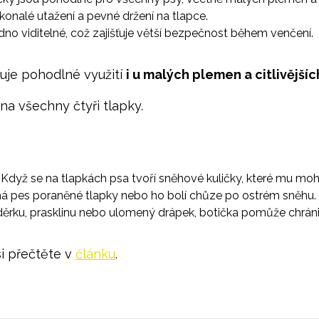
onalé utažení a pevné držení na tlapce.
no viditelné, což zajišťuje větší bezpečnost během venčení.
uje pohodlné využití
i u malých plemen a citlivějšíc
na všechny čtyři tlapky.
Když se na tlapkách psa tvoří sněhové kuličky, které mu m
 pes poraněné tlapky nebo ho bolí chůze po ostrém sněhu.
rku, prasklinu nebo ulomený drápek, botička pomůže chráni
i přečtěte v
článku
.