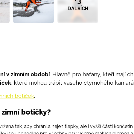
+3
DALŠÍCH
ní v zimním období
. Hlavně pro hafany, kteří mají 
iček
, které mohou trápit vašeho čtyřnohého kamar
mních botiček
.
 zimní botičky?
ržena tak, aby chránila nejen tlapky, ale i vyšší části končet
ky jsou pohodlné pro všechny psy, včetně malých plemen a ci