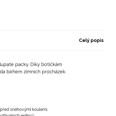
Celý popis
chlupaté packy. Díky botičkám
áda během zimních procházek.
in před sněhovými koulemi.
tlivějších jedinců.