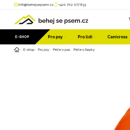
info@behejsepsem.cz
+420 702 077 833
Pro psy
Pro lidi
Canicross
E-SHOP
E-shop
Pro psy
Péče o psa
Péče o tlapky