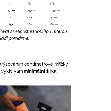
L
XL
2XL
9 cm
9,5 cm
10,5 cm
12 cm
12,5 cm
15 cm
25 cm
26 cm
28 cm
at s velikostní tabulkou , kterou
 Rádi poradíme.
narýsováním centimetrové mřížky
a vyjde vám
minimální šířka