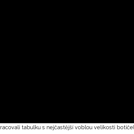
racovali tabulku s nejčastější voblou velikosti botič