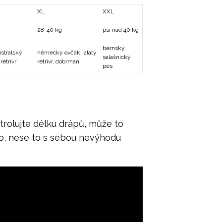
XL
XXL
28-40 kg
psi nad 40 kg
bernský
stralský
německý ovčák, zlatý
salašnický
retrívr
retrívr, dobrman
pes
ntrolujte délku drápů, může to
ano, nese to s sebou nevýhodu