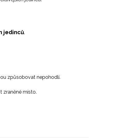
h jedinců
.
ohou způsobovat nepohodlí.
t zraněné místo.