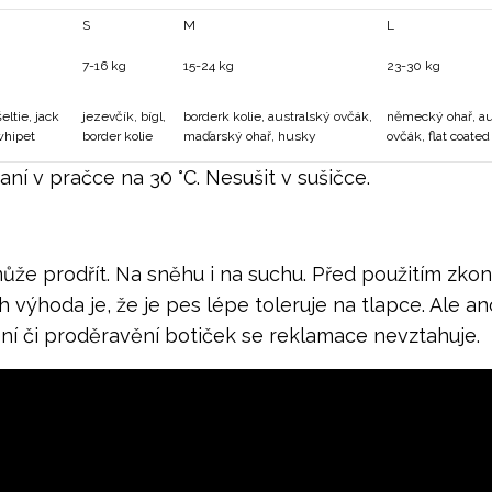
S
M
L
7-16 kg
15-24 kg
23-30 kg
šeltie, jack
jezevčík, bígl,
borderk kolie, australský ovčák,
německý ohař, au
 whipet
border kolie
maďarský ohař, husky
ovčák, flat coated 
ní v pračce na 30 °C. Nesušit v sušičce.
může prodřít. Na sněhu i na suchu. Před použitím zko
ch výhoda je, že je pes lépe toleruje na tlapce. Ale 
ení či proděravění botiček se reklamace nevztahuje.