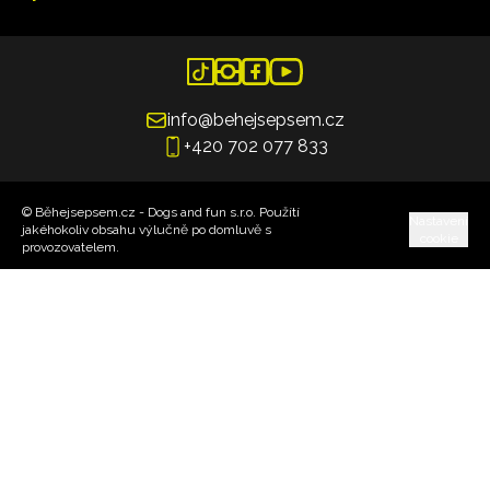
info@behejsepsem.cz
+420 702 077 833
© Běhejsepsem.cz - Dogs and fun s.r.o. Použítí
Nastavení
jakéhokoliv obsahu výlučně po domluvě s
cookie
provozovatelem.