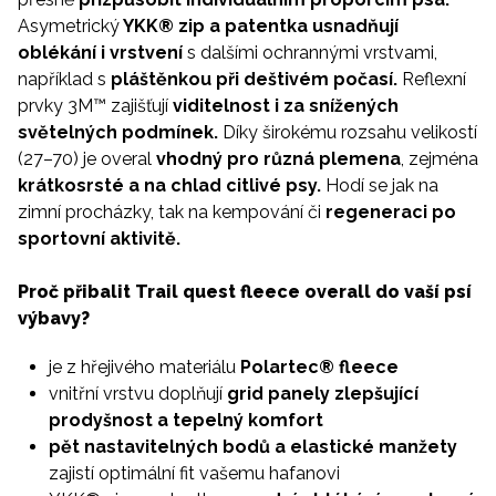
Asymetrický
YKK® zip a patentka usnadňují
oblékání i vrstvení
s dalšími ochrannými vrstvami,
například s
pláštěnkou při deštivém počasí.
Reflexní
prvky 3M™ zajišťují
viditelnost i za snížených
světelných podmínek.
Díky širokému rozsahu velikostí
(27–70) je overal
vhodný pro různá plemena
, zejména
krátkosrsté
a na chlad citlivé psy.
Hodí se jak na
zimní procházky, tak na kempování či
regeneraci po
sportovní aktivitě.
Proč přibalit Trail quest fleece overall do vaší psí
výbavy?
je z hřejivého materiálu
Polartec® fleece
vnitřní vrstvu doplňují
grid panely zlepšující
prodyšnost a tepelný komfort
pět nastavitelných bodů a elastické manžety
zajistí optimální fit vašemu hafanovi