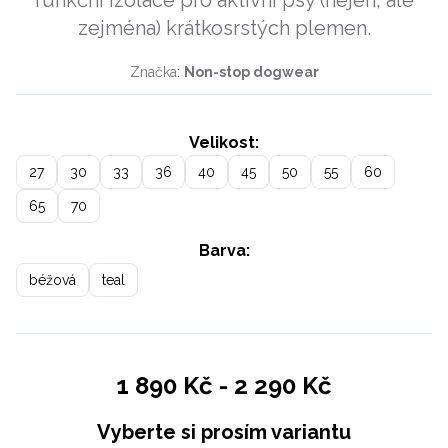
funkční izolace pro aktivní psy (nejen, ale
zejména) krátkosrstých plemen.
Značka:
Non-stop dogwear
Velikost:
27
30
33
36
40
45
50
55
60
65
70
Barva:
béžová
teal
1 890 Kč
-
2 290 Kč
Vyberte si prosím variantu