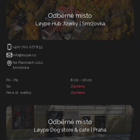
Odběrné místo
Løype Hub Jizerky | Smržovka
+420 702 077 833
info@loype.cz
Na Planinách 1212,
Smržovka
Po - Pá:
8.00 - 16.00
So:
Zavřeno
Ne a st. svátky:
Zavřeno
Odběrné místo
Løype Dog store & café | Praha