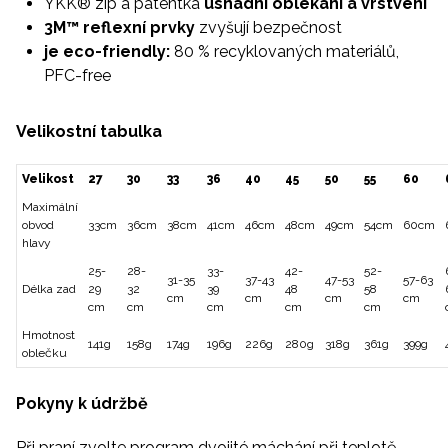
YKK® zip a patentka
usnadní oblékání a vrstvení
3M™ reflexní prvky
zvyšují bezpečnost
je eco-friendly:
80 % recyklovaných materiálů,
PFC-free
Velikostní tabulka
Velikost
27
30
33
36
40
45
50
55
60
Maximální
obvod
33cm
36cm
38cm
41cm
46cm
48cm
49cm
54cm
60cm
hlavy
25-
28-
33-
42-
52-
31-35
37-43
47-53
57-63
Délka zad
29
32
39
48
58
cm
cm
cm
cm
cm
cm
cm
cm
cm
Hmotnost
141g
158g
174g
196g
226g
280g
318g
361g
399g
oblečku
Pokyny k údržbě
Při praní zvolte program dvojité máchání při teplotě