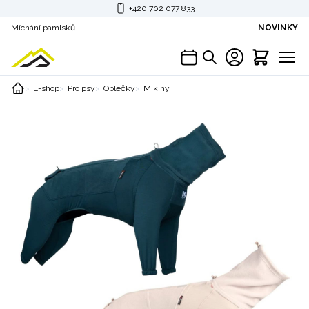
+420 702 077 833
Míchání pamlsků
NOVINKY
E-shop
Pro psy
Oblečky
Mikiny