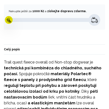
Nakupte ještě za
1000 Kč
a
získejte dopravu zdarma.
Celý popis
Trail quest fleece overall od Non-stop dogwear je
technická psí kombinéza do chladného, suchého
počasí.
Spojuje pokročilé
materiály Polartec®
fleece s panely z prodyšného grid fleecu
, které
r
egulují teplotu při pohybu a zároveň poskytují
celotělovou izolaci od krku po kotníky
. Díky
pěti
nastavovacím bodům
(krk, vnitřní část hrudníku a
břicha, ocas)
a elastickým manžetám
lze overal
přesně
přizpůsobit individuálním proporcím psa.