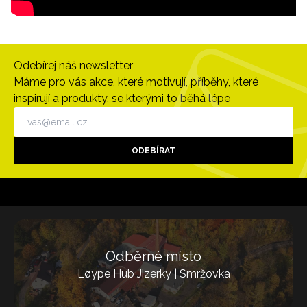
Odebírej náš newsletter
Máme pro vás akce, které motivují, příběhy, které
inspirují a produkty, se kterými to běhá lépe
ODEBÍRAT
Odběrné místo
Løype Hub Jizerky | Smržovka