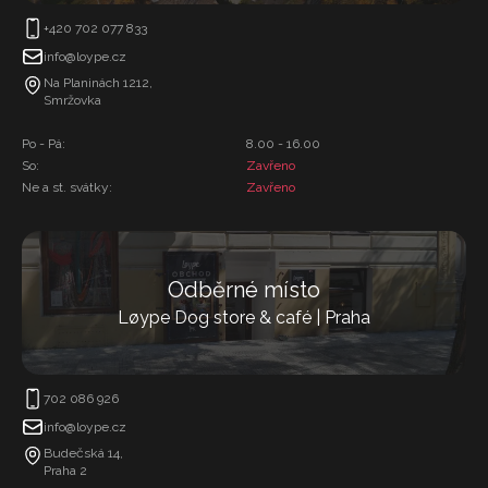
+420 702 077 833
info@loype.cz
Na Planinách 1212,
Smržovka
Po - Pá:
8.00 - 16.00
So:
Zavřeno
Ne a st. svátky:
Zavřeno
Odběrné místo
Løype Dog store & café | Praha
702 086 926
info@loype.cz
Budečská 14,
Praha 2