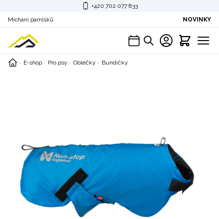
+420 702 077 833
Míchání pamlsků
NOVINKY
E-shop
Pro psy
Oblečky
Bundičky