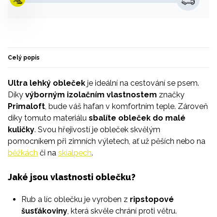
Celý popis
Ultra lehký obleček
je ideální na cestování se psem.
Díky
výborným izolačním vlastnostem
značky
Primaloft
, bude váš hafan v komfortním teple. Zároveň
díky tomuto materiálu
sbalíte obleček do malé
kuličky
. Svou hřejivostí je obleček skvělým
pomocníkem při zimních výletech, ať už pěších nebo na
běžkách
či na
skialpech
.
Jaké jsou vlastnosti oblečku?
Rub a líc oblečku je vyroben z
ripstopové
šusťákoviny
, která skvěle chrání proti větru.