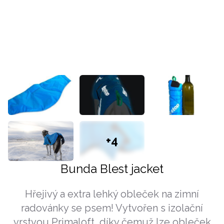
+4
Bunda Blest jacket
Hřejivý a extra lehký obleček na zimní
radovánky se psem! Vytvořen s izolační
vrstvou Primaloft, díky čemuž lze obleček