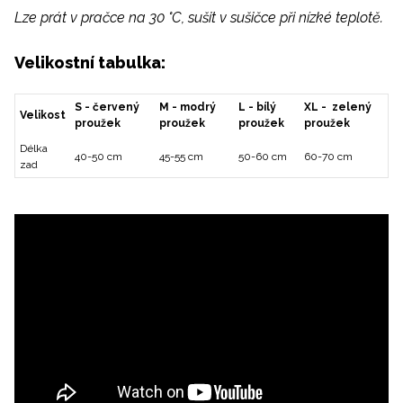
Lze prát v pračce na 30 °C, sušit v sušičce při nízké teplotě.
Velikostní tabulka:
S - červený
M - modrý
L - bílý
XL - zelený
Velikost
proužek
proužek
proužek
proužek
Délka
40-50 cm
45-55 cm
50-60 cm
60-70 cm
zad