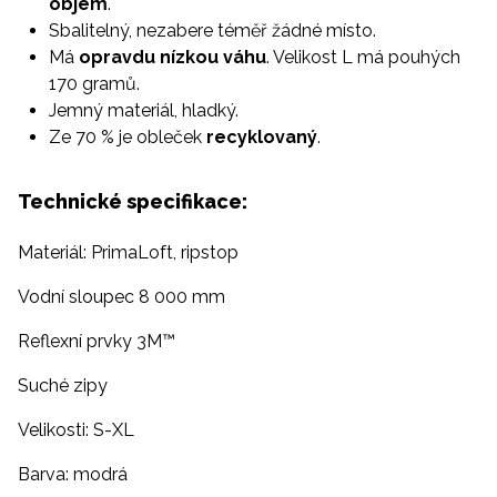
objem
.
Sbalitelný, nezabere téměř žádné místo.
Má
opravdu nízkou váhu
. Velikost L má pouhých
170 gramů.
Jemný materiál, hladký.
Ze 70 % je obleček
recyklovaný
.
Technické specifikace:
Materiál: PrimaLoft, ripstop
Vodní sloupec 8 000 mm
Reflexní prvky 3M™
Suché zipy
Velikosti: S-XL
Barva: modrá