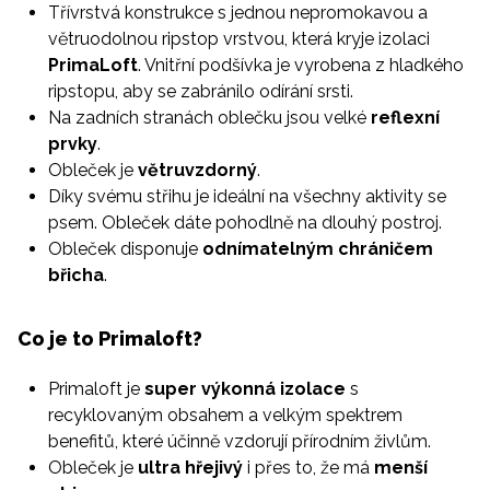
Třívrstvá konstrukce s jednou nepromokavou a
větruodolnou ripstop vrstvou, která kryje izolaci
PrimaLoft
. Vnitřní podšívka je vyrobena z hladkého
ripstopu, aby se zabránilo odírání srsti.
Na zadních stranách oblečku jsou velké
reflexní
prvky
.
Obleček je
větruvzdorný
.
Díky svému střihu je ideální na všechny aktivity se
psem. Obleček dáte pohodlně na dlouhý postroj.
Obleček disponuje
odnímatelným chráničem
břicha
.
Co je to Primaloft?
Primaloft je
super výkonná izolace
s
recyklovaným obsahem a velkým spektrem
benefitů, které účinně vzdorují přírodním živlům.
Obleček je
ultra hřejivý
i přes to, že má
menší