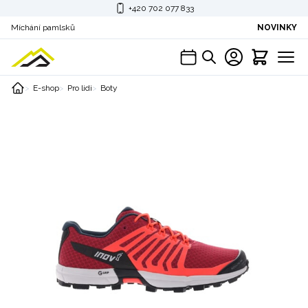
+420 702 077 833
Míchání pamlsků
NOVINKY
E-shop
Pro lidi
Boty