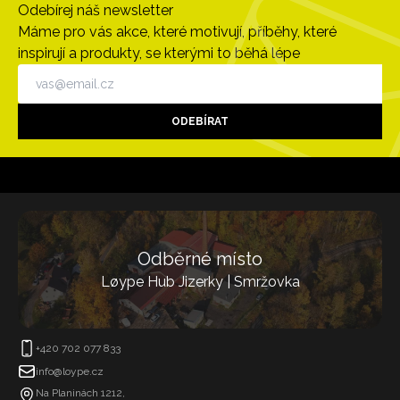
Odebírej náš newsletter
Máme pro vás akce, které motivují, příběhy, které
inspirují a produkty, se kterými to běhá lépe
ODEBÍRAT
Odběrné místo
Løype Hub Jizerky | Smržovka
+420 702 077 833
info@loype.cz
Na Planinách 1212,