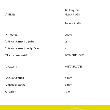
Trailový běh
Aktivita
Horský běh
Parkový běh
Hmotnost
290 g
Výška tlumení v patě
11 mm
Výška tlumení ve špičce
7 mm
Tlumicí materiál
POWERFLOW
Výztuhy
META PLATE
Výška vzorku
6 mm
Vkládací stélka
6 mm
G-GRIP
Ano