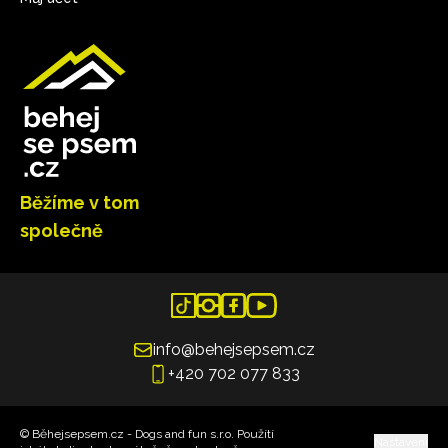
Běžíme v tom
společně
info@behejsepsem.cz
+420 702 077 833
© Běhejsepsem.cz - Dogs and fun s.r.o. Použítí
Nastavení