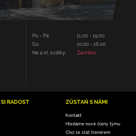
Po - Pá:
11.00 - 19.00
So:
10.00 - 16.00
Ne a st. svátky:
Zavřeno
 SI RADOST
ZŮSTAŇ S NÁMI
Kontakt
Hledáme nové členy týmu
Chci se stát trenérem