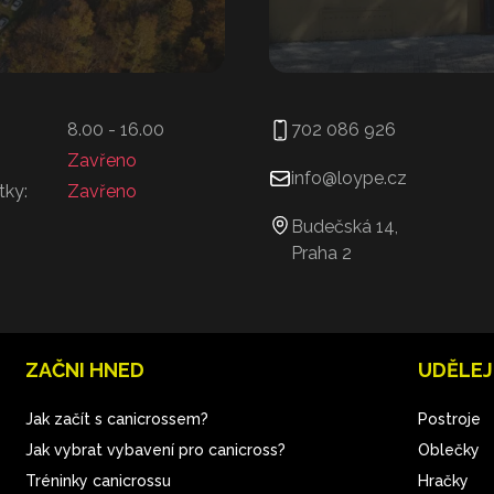
8.00 - 16.00
702 086 926
Zavřeno
info@loype.cz
tky:
Zavřeno
Budečská 14,
Praha 2
ZAČNI HNED
UDĚLEJ
Jak začít s canicrossem?
Postroje
Jak vybrat vybavení pro canicross?
Oblečky
Tréninky canicrossu
Hračky