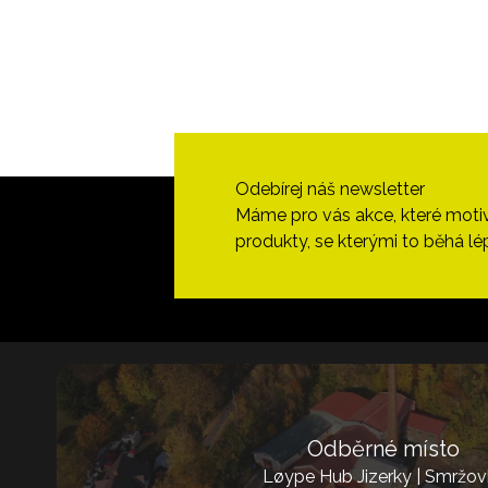
Odebírej náš newsletter
Máme pro vás akce, které motivují
produkty, se kterými to běhá lé
Odběrné místo
Løype Hub Jizerky | Smržov