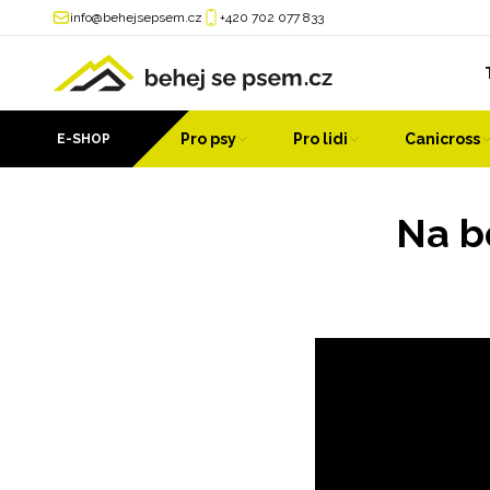
info@behejsepsem.cz
+420 702 077 833
Pro psy
Pro lidi
Canicross
E-SHOP
Na b