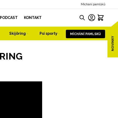
Míchání pamlsků
PODCAST
KONTAKT
Skijöring
Psí sporty
MÍCHÁNÍ PAMLSKŮ
NOVINKY
ORING