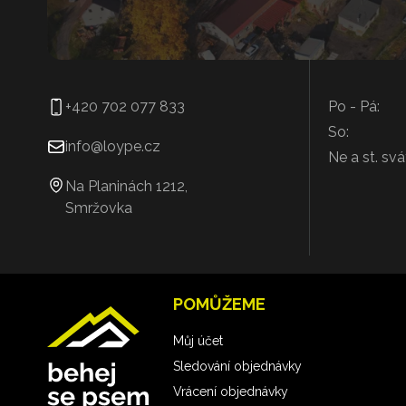
+420 702 077 833
Po - Pá:
So:
info@loype.cz
Ne a st. svá
Na Planinách 1212,
Smržovka
POMŮŽEME
Můj účet
Sledování objednávky
Vrácení objednávky