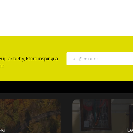
, příběhy, které inspirují a
pe
ka
Lø